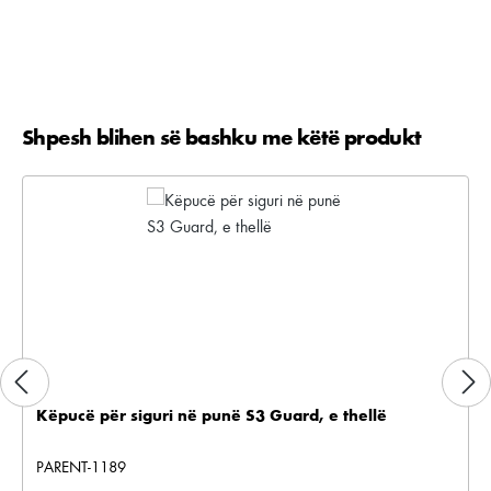
Shpesh blihen së bashku me këtë produkt
Kalo galerinë e produktit
Këpucë për siguri në punë S3 Guard, e thellë
PARENT-1189