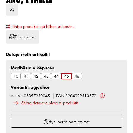
Shiko produktet që blihen së bashku
Fletë teknike
Detaje rreth artikullit
Zgjidh
Madhësia e këpucës
40
41
42
43
44
45
46
Varianti i zgjedhur
Art.-Nr. 05357950045
EAN 3904929510572
Shfaq detajet e plota të produktit
Hyni për të parë çmimet