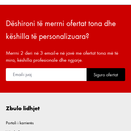
Dëshironi të merrni ofertat tona dhe
këshilla të personalizuara?
Merrni 2 deri në 3 email-e në javë me ofertat tona më të
mira, këshilla profesionale dhe ngjarje.
Siguro ofertat
Zbulo lidhjet
Portali i karrierës