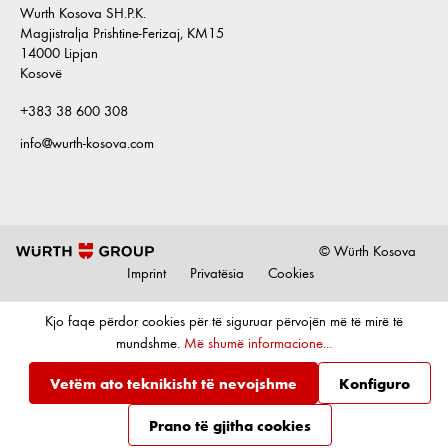
Wurth Kosova SH.P.K.
Magjistralja Prishtine-Ferizaj, KM15
14000 Lipjan
Kosovë
+383 38 600 308
info@wurth-kosova.com
© Würth Kosova
Imprint
Privatësia
Cookies
Kjo faqe përdor cookies për të siguruar përvojën më të mirë të
mundshme.
Më shumë informacione...
Vetëm ato teknikisht të nevojshme
Konfiguro
Prano të gjitha cookies