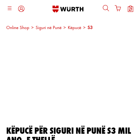
ajtja kryesore
Online Shop
>
Siguri në Punë
>
Këpucë
>
S3
Kalo galerinë e imazheve
KËPUCË PËR SIGURI NË PUNË S3 MIL
ANO, E THELLË