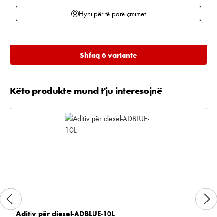
Hyni për të parë çmimet
Shfaq 6 variante
Këto produkte mund t'ju interesojnë
Kalo galerinë e produktit
Aditiv për diesel-ADBLUE-10L