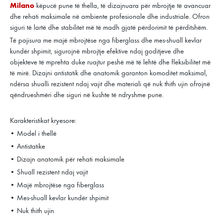
Milano
këpucë pune të thella, të dizajnuara për mbrojtje të avancuar
dhe rehati maksimale në ambiente profesionale dhe industriale. Ofron
siguri të lartë dhe stabilitet më të madh gjatë përdorimit të përditshëm.
Të pajisura me majë mbrojtëse nga fiberglass dhe mes-shuall kevlar
kundër shpimit, sigurojnë mbrojtje efektive ndaj goditjeve dhe
objekteve të mprehta duke ruajtur peshë më të lehtë dhe fleksibilitet më
të mirë. Dizajni antistatik dhe anatomik garanton komoditet maksimal,
ndërsa shualli rezistent ndaj vajit dhe materiali që nuk thith ujin ofrojnë
qëndrueshmëri dhe siguri në kushte të ndryshme pune.
Karakteristikat kryesore:
• Model i thellë
• Antistatike
• Dizajn anatomik për rehati maksimale
• Shuall rezistent ndaj vajit
• Majë mbrojtëse nga fiberglass
• Mes-shuall kevlar kundër shpimit
• Nuk thith ujin