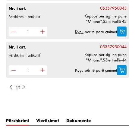
Nr. i art.
05357950043
Këpucë për sig. në punë
Përshkrimi i artikullit
"Milano",S3-e thellë-43
Kyçu
për të parë çmimet
Nr. i art.
05357950044
Këpucë për sig. në punë
Përshkrimi i artikullit
"Milano",S3-e thellë-44
Kyçu
për të parë çmimet
1
2
Përshkrimi
Vlerësimet
Dokumente