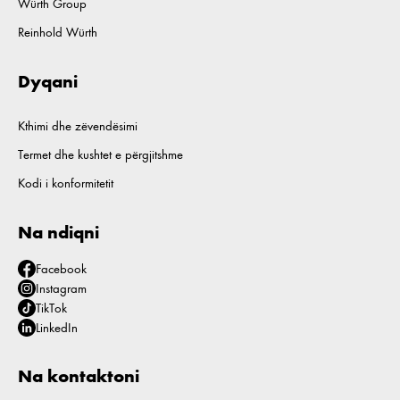
Würth Group
Reinhold Würth
Dyqani
Kthimi dhe zëvendësimi
Termet dhe kushtet e përgjitshme
Kodi i konformitetit
Na ndiqni
Facebook
Instagram
TikTok
LinkedIn
Na kontaktoni