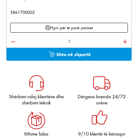
5861700002
Hyni për të parë çmimet
Sasia e produktit: Shkruani sasinë e dëshiruar ose pë
Shto në shportë
Shërbimi ndaj klientëve dhe
Dërgesa brenda 24/72
shërbimi teknik
orëve
Kthime falas
9/10 klientë të kënaqur