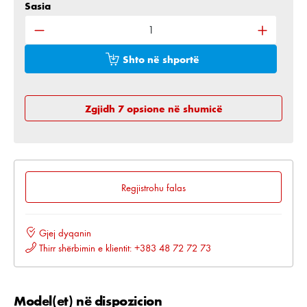
Sasia
Sasia e produktit: Shkruani sasinë e dëshiruar ose 
Shto në shportë
Zgjidh 7 opsione në shumicë
Regjistrohu falas
Gjej dyqanin
Thirr shërbimin e klientit: +383 48 72 72 73
Model(et) në dispozicion