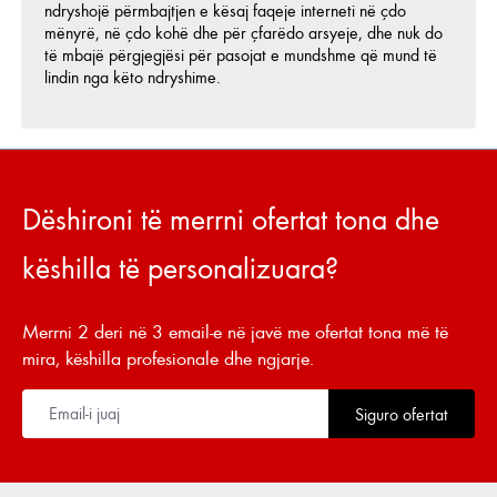
ndryshojë përmbajtjen e kësaj faqeje interneti në çdo
mënyrë, në çdo kohë dhe për çfarëdo arsyeje, dhe nuk do
të mbajë përgjegjësi për pasojat e mundshme që mund të
lindin nga këto ndryshime.
Dëshironi të merrni ofertat tona dhe
këshilla të personalizuara?
Merrni 2 deri në 3 email-e në javë me ofertat tona më të
mira, këshilla profesionale dhe ngjarje.
Siguro ofertat