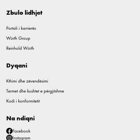
Zbulo lidhjet
Portali i karrierës
Würth Group
Reinhold Würth
Dyqani
Kthimi dhe zëvendësimi
Termet dhe kushtet e përgjitshme
Kodi i konformitetit
Na ndiqni
Facebook
Instagram