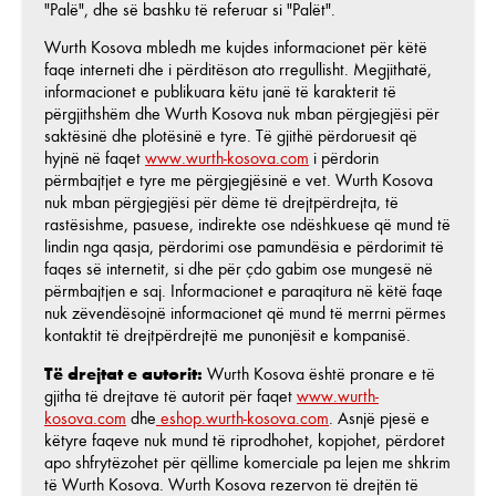
"Palë", dhe së bashku të referuar si "Palët".
Wurth Kosova mbledh me kujdes informacionet për këtë
faqe interneti dhe i përditëson ato rregullisht. Megjithatë,
informacionet e publikuara këtu janë të karakterit të
përgjithshëm dhe Wurth Kosova nuk mban përgjegjësi për
saktësinë dhe plotësinë e tyre. Të gjithë përdoruesit që
hyjnë në faqet
www.wurth-kosova.com
i përdorin
përmbajtjet e tyre me përgjegjësinë e vet. Wurth Kosova
nuk mban përgjegjësi për dëme të drejtpërdrejta, të
rastësishme, pasuese, indirekte ose ndëshkuese që mund të
lindin nga qasja, përdorimi ose pamundësia e përdorimit të
faqes së internetit, si dhe për çdo gabim ose mungesë në
përmbajtjen e saj. Informacionet e paraqitura në këtë faqe
nuk zëvendësojnë informacionet që mund të merrni përmes
kontaktit të drejtpërdrejtë me punonjësit e kompanisë.
Të drejtat e autorit:
Wurth Kosova është pronare e të
gjitha të drejtave të autorit për faqet
www.wurth-
kosova.com
dhe
eshop.wurth-kosova.com
. Asnjë pjesë e
këtyre faqeve nuk mund të riprodhohet, kopjohet, përdoret
apo shfrytëzohet për qëllime komerciale pa lejen me shkrim
të Wurth Kosova. Wurth Kosova rezervon të drejtën të