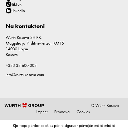
TikTok
LinkedIn
Na kontaktoni
Wurth Kosova SH.P.K.
Magjistralja Prishtine-Ferizaj, KM15
14000 Lipjan
Kosovë
+383 38 600 308
info@wurth-kosova.com
© Würth Kosova
Imprint
Privatësia
Cookies
Kjo faqe përdor cookies për të siguruar përvojën më të mirë të