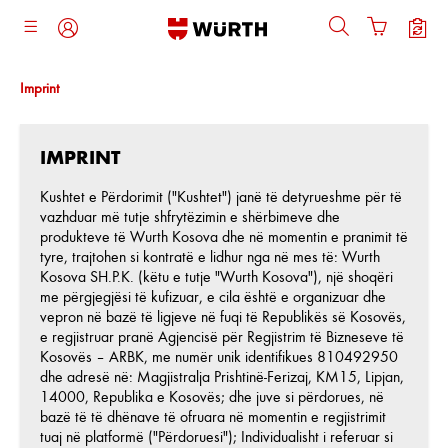
ajtja kryesore
Imprint
IMPRINT
Kushtet e Përdorimit ("Kushtet") janë të detyrueshme për të
vazhduar më tutje shfrytëzimin e shërbimeve dhe
produkteve të Wurth Kosova dhe në momentin e pranimit të
tyre, trajtohen si kontratë e lidhur nga në mes të: Wurth
Kosova SH.P.K. (këtu e tutje "Wurth Kosova"), një shoqëri
me përgjegjësi të kufizuar, e cila është e organizuar dhe
vepron në bazë të ligjeve në fuqi të Republikës së Kosovës,
e regjistruar pranë Agjencisë për Regjistrim të Bizneseve të
Kosovës – ARBK, me numër unik identifikues 810492950
dhe adresë në: Magjistralja Prishtinë-Ferizaj, KM15, Lipjan,
14000, Republika e Kosovës; dhe juve si përdorues, në
bazë të të dhënave të ofruara në momentin e regjistrimit
tuaj në platformë ("Përdoruesi"); Individualisht i referuar si