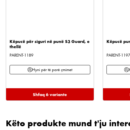
Këpucë për siguri në punë S3 Guard, e
Këpucë pun
thellë
PARENT-1189
PARENT-119
Hyni për të parë çmimet
Shfaq 6 variante
Këto produkte mund t'ju inter
Kalo galerinë e produktit