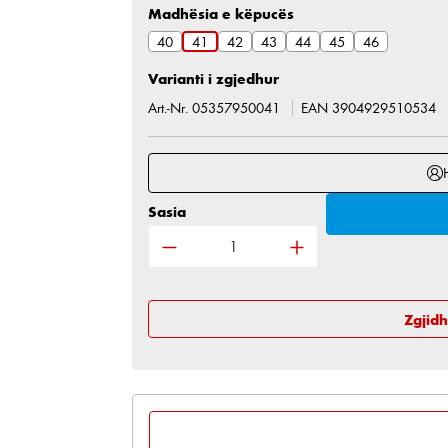
Zgjidh
Madhësia e këpucës
40
41
42
43
44
45
46
Varianti i zgjedhur
Art.-Nr. 05357950041
EAN 3904929510534
Sasia
Sasia e produktit: Shkruani sasinë
Zgjid