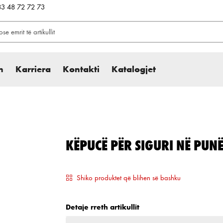
383 48 72 72 73
h
Karriera
Kontakti
Katalogjet
KËPUCË PËR SIGURI NË PUNË
Shiko produktet që blihen së bashku
Detaje rreth artikullit