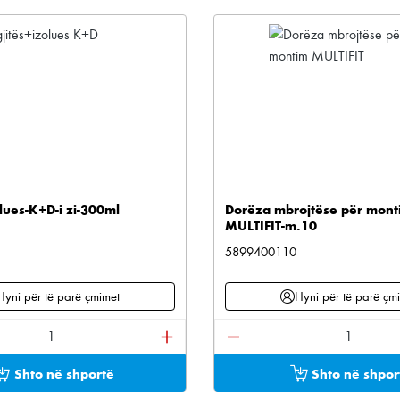
lues-K+D-i zi-300ml
Dorëza mbrojtëse për mont
MULTIFIT-m.10
5899400110
Hyni për të parë çmimet
Hyni për të parë çm
e përdorni butonat për të rritur ose ulur sasinë.
oduktit: Shkruani sasinë e dëshiruar ose përdorni bu
Sasia e produktit: Shkru
Shto në shportë
Shto në shpor