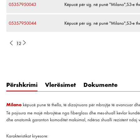
05357950043
Këpucë për sig. në punë "Milano",S3-e th
05357950044
Këpucë për sig. në punë "Milano",S3-e th
1
2
Përshkrimi
Vlerësimet
Dokumente
Milano
këpucë pune të thella, të dizajnuara për mbrojtje të avancuar dhe
Të pajisura me majë mbrojtëse nga fiberglass dhe mes-shuall kevlar kundër sh
dhe anatomik garanton komoditet maksimal, ndërsa shualli rezistent ndaj va
Karakteristikat kryesore: