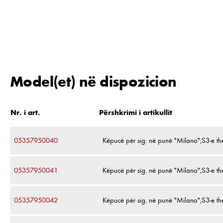
Model(et) në dispozicion
Nr. i art.
Përshkrimi i artikullit
05357950040
Këpucë për sig. në punë "Milano",S3-e th
05357950041
Këpucë për sig. në punë "Milano",S3-e th
05357950042
Këpucë për sig. në punë "Milano",S3-e th