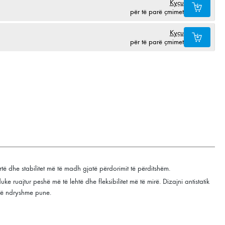
Kyçu
për të parë çmimet
Kyçu
për të parë çmimet
të dhe stabilitet më të madh gjatë përdorimit të përditshëm.
 ruajtur peshë më të lehtë dhe fleksibilitet më të mirë. Dizajni antistatik
 të ndryshme pune.