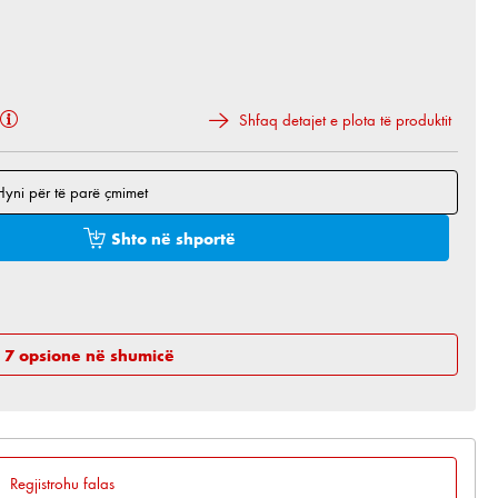
Shfaq detajet e plota të produktit
Hyni për të parë çmimet
 e dëshiruar ose përdorni butonat për të rritur ose 
Shto në shportë
h 7 opsione në shumicë
Regjistrohu falas