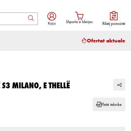
Shporta e blerjes
Kyçu
Ribëj porosinë
Shporta përmban 0 artikuj. Vlera to
Ofertat aktuale
 S3 MILANO, E THELLË
Fletë teknike