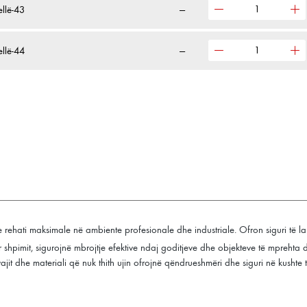
ellë-43
—
ellë-44
—
 rehati maksimale në ambiente profesionale dhe industriale. Ofron siguri të lar
pimit, sigurojnë mbrojtje efektive ndaj goditjeve dhe objekteve të mprehta duke
jit dhe materiali që nuk thith ujin ofrojnë qëndrueshmëri dhe siguri në kushte