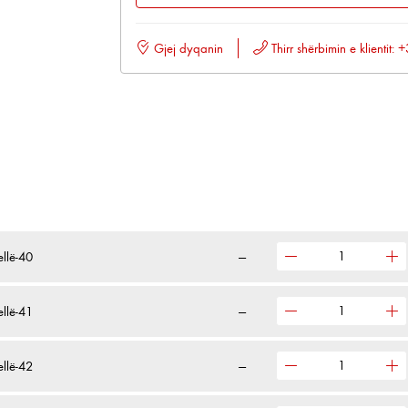
Gjej dyqanin
Thirr shërbimin e klientit
ellë-40
—
ellë-41
—
ellë-42
—