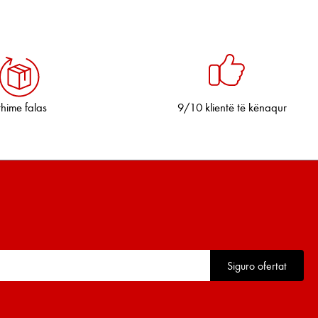
thime falas
9/10 klientë të kënaqur
Siguro ofertat