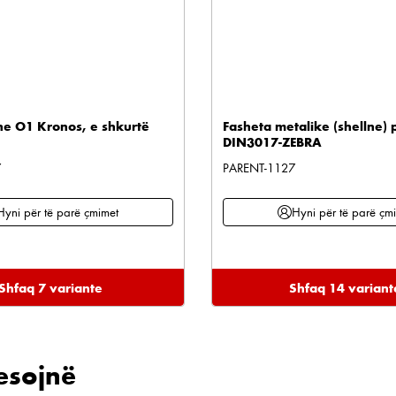
e O1 Kronos, e shkurtë
Fasheta metalike (shellne) 
DIN3017-ZEBRA
7
PARENT-1127
Hyni për të parë çmimet
Hyni për të parë çm
Shfaq 7 variante
Shfaq 14 variant
esojnë