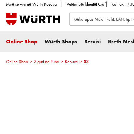
Mirë se vini në Würth Kosova
Vetëm për klientët Craft
Kontakti: +
te kërkimi
Kalo te navigimi kryesor
Online Shop
Würth Shops
Servisi
Rreth Nes
Online Shop
>
Siguri në Punë
>
Këpucë
>
S3
Kalo galerinë e imazheve