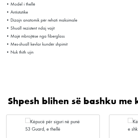
• Model i thellë
• Antistatike
• Dizajn anatomik për rehati maksimale
• Shuall rezistent ndaj vajit
• Majë mbrojtëse nga fiberglass
• Mes-shuall kevlar kundër shpimit
• Nuk thith ujin
Shpesh blihen së bashku me 
Kalo galerinë e produktit