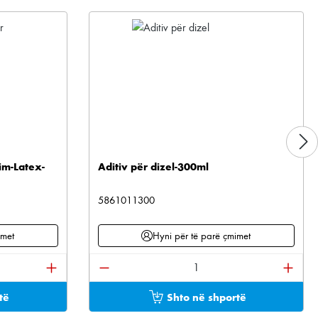
im-Latex-
Aditiv për dizel-300ml
5861011300
imet
Hyni për të parë çmimet
tonat për të rritur ose ulur sasinë.
ani sasinë e dëshiruar ose përdorni butonat për të 
Sasia e produktit: Shkruani sasinë e 
të
Shto në shportë