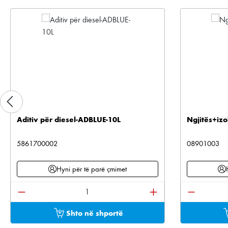
Aditiv për diesel-ADBLUE-10L
Ngjitës+izo
5861700002
08901003
Hyni për të parë çmimet
Sasia e produktit: Shkruani sasinë e dëshiruar os
Sasia e pr
Shto në shportë