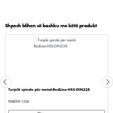
Shpesh blihen së bashku me këtë produkt
Kalo galerinë e produktit
Turjelë spirale për metal-RedLine-HSS-DIN338
PARENT-1326