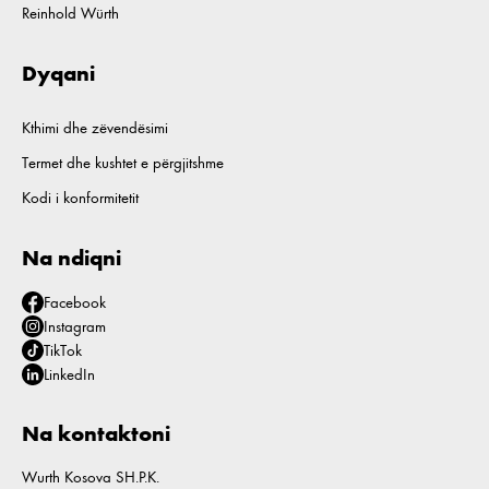
Reinhold Würth
Dyqani
Kthimi dhe zëvendësimi
Termet dhe kushtet e përgjitshme
Kodi i konformitetit
Na ndiqni
Facebook
Instagram
TikTok
LinkedIn
Na kontaktoni
Wurth Kosova SH.P.K.