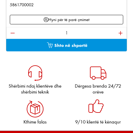
5861700002
Hyni për të parë çmimet
Sasia e produktit: Shkruani sasinë e dëshiruar ose pë
Shto në shportë
Shërbimi ndaj klientëve dhe
Dërgesa brenda 24/72
shërbimi teknik
orëve
Kthime falas
9/10 klientë të kënaqur