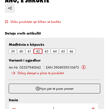
Shiko produktet që blihen së bashku
Detaje rreth artikullit
Zgjidh
Madhësia e këpucës
39
40
41
42
43
44
45
46
Varianti i zgjedhur
Art.-Nr. 05357940042
EAN 3904929510473
Shfaq detajet e plota të produktit
Hyni për të parë çmimet
Sasia
Sasia e produktit: Shkruani sasinë e dëshiruar ose 