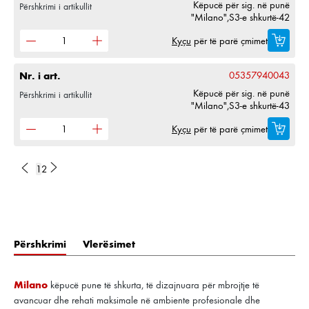
Këpucë për sig. në punë
Përshkrimi i artikullit
"Milano",S3-e shkurtë-42
Kyçu
për të parë çmimet
Nr. i art.
05357940043
Këpucë për sig. në punë
Përshkrimi i artikullit
"Milano",S3-e shkurtë-43
Kyçu
për të parë çmimet
1
2
Përshkrimi
Vlerësimet
Milano
këpucë pune të shkurta, të dizajnuara për mbrojtje të
avancuar dhe rehati maksimale në ambiente profesionale dhe