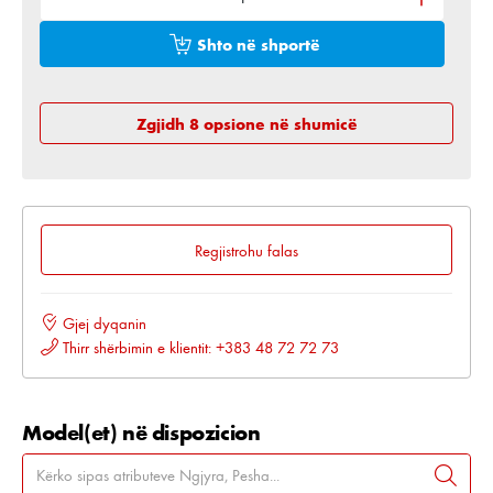
Shto në shportë
Zgjidh 8 opsione në shumicë
Regjistrohu falas
Gjej dyqanin
Thirr shërbimin e klientit: +383 48 72 72 73
Model(et) në dispozicion