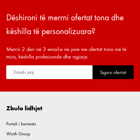
Dëshironi të merrni ofertat tona dhe
këshilla të personalizuara?
Merrni 2 deri në 3 email-e në javë me ofertat tona më të
mira, këshilla profesionale dhe ngjarje.
Siguro ofertat
Zbulo lidhjet
Portali i karrierës
Würth Group