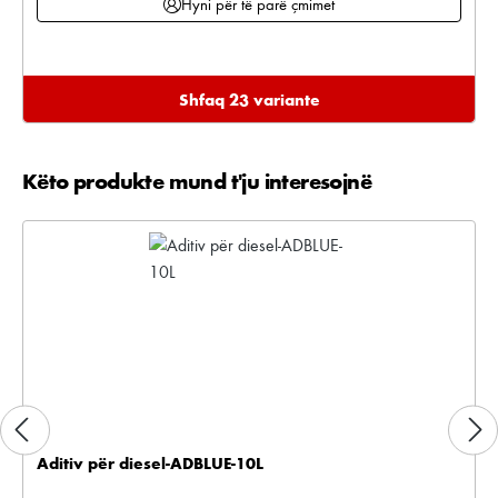
Hyni për të parë çmimet
Shfaq 23 variante
Këto produkte mund t'ju interesojnë
Kalo galerinë e produktit
Aditiv për diesel-ADBLUE-10L