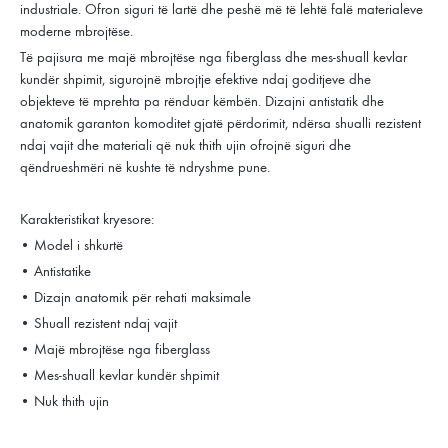
industriale. Ofron siguri të lartë dhe peshë më të lehtë falë materialeve
moderne mbrojtëse.
Të pajisura me majë mbrojtëse nga fiberglass dhe mes-shuall kevlar
kundër shpimit, sigurojnë mbrojtje efektive ndaj goditjeve dhe
objekteve të mprehta pa rënduar këmbën. Dizajni antistatik dhe
anatomik garanton komoditet gjatë përdorimit, ndërsa shualli rezistent
ndaj vajit dhe materiali që nuk thith ujin ofrojnë siguri dhe
qëndrueshmëri në kushte të ndryshme pune.
Karakteristikat kryesore:
• Model i shkurtë
• Antistatike
• Dizajn anatomik për rehati maksimale
• Shuall rezistent ndaj vajit
• Majë mbrojtëse nga fiberglass
• Mes-shuall kevlar kundër shpimit
• Nuk thith ujin