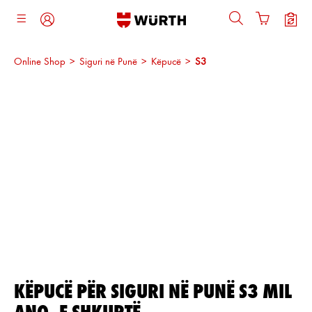
ajtja kryesore
Online Shop
>
Siguri në Punë
>
Këpucë
>
S3
Kalo galerinë e imazheve
KËPUCË PËR SIGURI NË PUNË S3 MIL
ANO, E SHKURTË