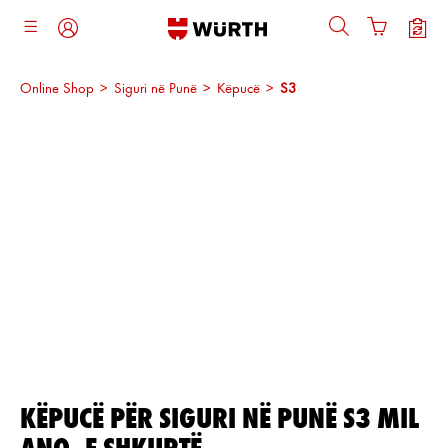
ajtja kryesore
Online Shop
>
Siguri në Punë
>
Këpucë
>
S3
Kalo galerinë e imazheve
KËPUCË PËR SIGURI NË PUNË S3 MIL
ANO, E SHKURTË