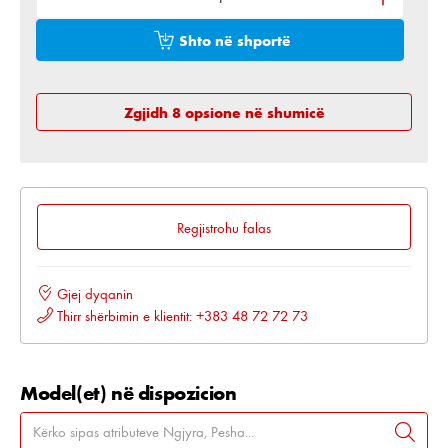
Shto në shportë
Zgjidh 8 opsione në shumicë
Regjistrohu falas
Gjej dyqanin
Thirr shërbimin e klientit: +383 48 72 72 73
Model(et) në dispozicion