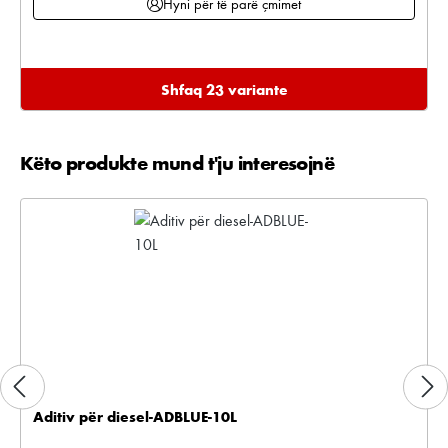
Hyni për të parë çmimet
Shfaq 23 variante
Këto produkte mund t'ju interesojnë
Kalo galerinë e produktit
Aditiv për diesel-ADBLUE-10L