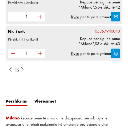
Këpucë për sig. në punë
Përshkrimi i artikullit
"Milano",S3-e shkurtë-42
Kyçu
për të parë çmimet
Nr. i art.
05357940043
Këpucë për sig. në punë
Përshkrimi i artikullit
"Milano",S3-e shkurtë-43
Kyçu
për të parë çmimet
1
2
Përshkrimi
Vlerësimet
Milano
këpucë pune të shkurta, të dizajnuara për mbrojtje të
avancuar dhe rehati maksimale në ambiente profesionale dhe