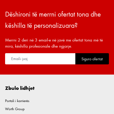
Dëshironi të merrni ofertat tona dhe
këshilla të personalizuara?
Merrni 2 deri në 3 email-e në javë me ofertat tona më të
mira, këshilla profesionale dhe ngjarje.
Siguro ofertat
Zbulo lidhjet
Portali i karrierës
Würth Group