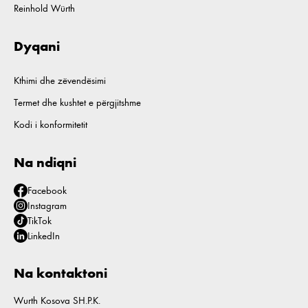
Reinhold Würth
Dyqani
Kthimi dhe zëvendësimi
Termet dhe kushtet e përgjitshme
Kodi i konformitetit
Na ndiqni
Facebook
Instagram
TikTok
LinkedIn
Na kontaktoni
Wurth Kosova SH.P.K.