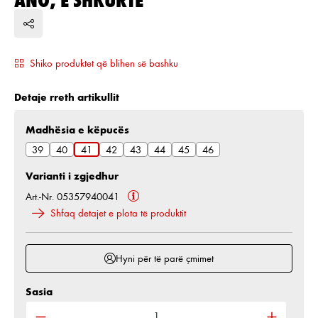
Shiko produktet që blihen së bashku
Detaje rreth artikullit
Zgjidh
Madhësia e këpucës
39
40
41
42
43
44
45
46
Varianti i zgjedhur
Art.-Nr. 05357940041
Shfaq detajet e plota të produktit
Hyni për të parë çmimet
Sasia
Sasia e produktit: Shkruani sasinë e dëshiruar ose 