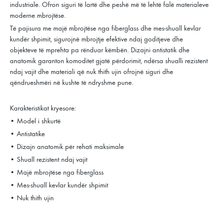
industriale. Ofron siguri të lartë dhe peshë më të lehtë falë materialeve
moderne mbrojtëse.
Të pajisura me majë mbrojtëse nga fiberglass dhe mes-shuall kevlar
kundër shpimit, sigurojnë mbrojtje efektive ndaj goditjeve dhe
objekteve të mprehta pa rënduar këmbën. Dizajni antistatik dhe
anatomik garanton komoditet gjatë përdorimit, ndërsa shualli rezistent
ndaj vajit dhe materiali që nuk thith ujin ofrojnë siguri dhe
qëndrueshmëri në kushte të ndryshme pune.
Karakteristikat kryesore:
• Model i shkurtë
• Antistatike
• Dizajn anatomik për rehati maksimale
• Shuall rezistent ndaj vajit
• Majë mbrojtëse nga fiberglass
• Mes-shuall kevlar kundër shpimit
• Nuk thith ujin