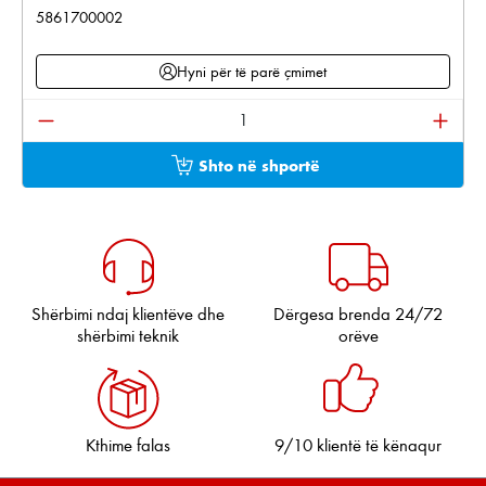
5861700002
Hyni për të parë çmimet
Sasia e produktit: Shkruani sasinë e dëshiruar ose pë
Shto në shportë
Shërbimi ndaj klientëve dhe
Dërgesa brenda 24/72
shërbimi teknik
orëve
Kthime falas
9/10 klientë të kënaqur