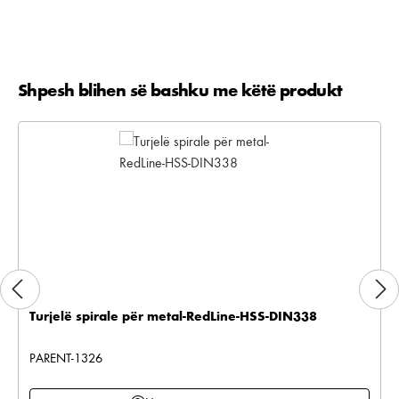
Shpesh blihen së bashku me këtë produkt
Kalo galerinë e produktit
Turjelë spirale për metal-RedLine-HSS-DIN338
PARENT-1326