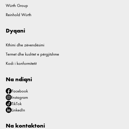
Würth Group
Reinhold Würth
Dyqani
Kthimi dhe zëvendësimi
Termet dhe kushtet e përgjitshme
Kodi i konformitetit
Na ndiqni
Facebook
Instagram
TikTok
LinkedIn
Na kontaktoni