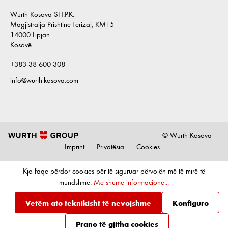
Wurth Kosova SH.P.K.
Magjistralja Prishtine-Ferizaj, KM15
14000 Lipjan
Kosovë
+383 38 600 308
info@wurth-kosova.com
© Würth Kosova
Imprint
Privatësia
Cookies
Kjo faqe përdor cookies për të siguruar përvojën më të mirë të
mundshme.
Më shumë informacione...
Vetëm ato teknikisht të nevojshme
Konfiguro
Prano të gjitha cookies