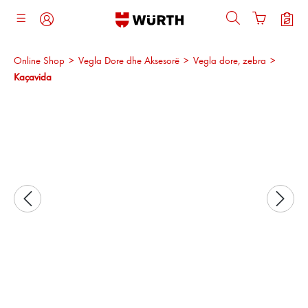
ajtja kryesore
Online Shop
>
Vegla Dore dhe Aksesorë
>
Vegla dore, zebra
>
Kaçavida
Kalo galerinë e imazheve