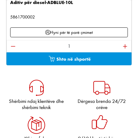
Aditiv për diesel-ADBLUE-10L
5861700002
Hyni për të parë çmimet
Sasia e produktit: Shkruani sasinë e dëshiruar ose pë
Shto në shportë
Shërbimi ndaj klientëve dhe
Dërgesa brenda 24/72
shërbimi teknik
orëve