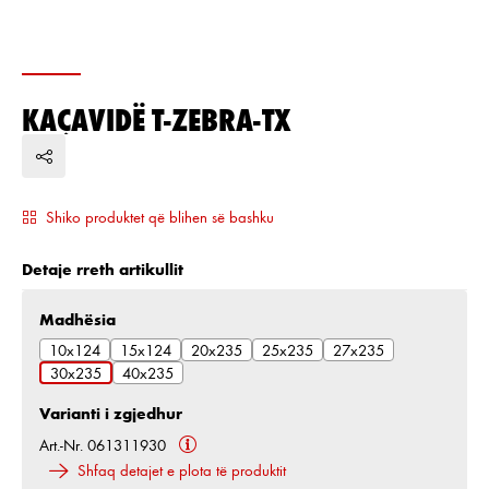
KAÇAVIDË T-ZEBRA-TX
Shiko produktet që blihen së bashku
Detaje rreth artikullit
Zgjidh
Madhësia
10x124
15x124
20x235
25x235
27x235
30x235
40x235
Varianti i zgjedhur
Art.-Nr. 061311930
Shfaq detajet e plota të produktit