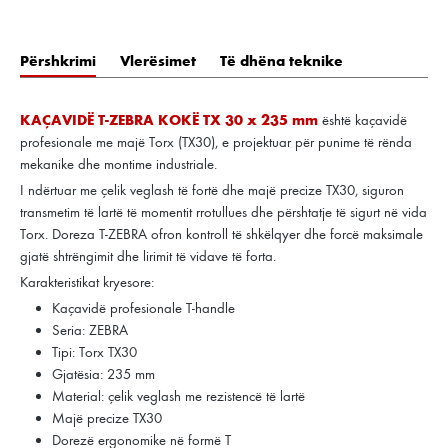
Përshkrimi
Vlerësimet
Të dhëna teknike
KAÇAVIDË T-ZEBRA KOKË TX 30 x 235 mm
është kaçavidë
profesionale me majë Torx (TX30), e projektuar për punime të rënda
mekanike dhe montime industriale.
I ndërtuar me çelik veglash të fortë dhe majë precize TX30, siguron
transmetim të lartë të momentit rrotullues dhe përshtatje të sigurt në vida
Torx. Doreza T-ZEBRA ofron kontroll të shkëlqyer dhe forcë maksimale
gjatë shtrëngimit dhe lirimit të vidave të forta.
Karakteristikat kryesore:
Kaçavidë profesionale T-handle
Seria: ZEBRA
Tipi: Torx TX30
Gjatësia: 235 mm
Material: çelik veglash me rezistencë të lartë
Majë precize TX30
Dorezë ergonomike në formë T