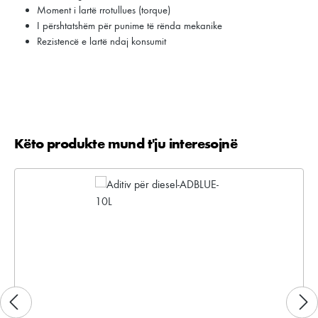
Moment i lartë rrotullues (torque)
I përshtatshëm për punime të rënda mekanike
Rezistencë e lartë ndaj konsumit
Këto produkte mund t'ju interesojnë
Kalo galerinë e produktit