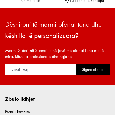
Kthime falas
9/10 klientë të kënaqur
Dëshironi të merrni ofertat tona dhe
këshilla të personalizuara?
Merrni 2 deri në 3 email-e në javë me ofertat tona më të
mira, këshilla profesionale dhe ngjarje.
Siguro ofertat
Zbulo lidhjet
Portali i karrierës