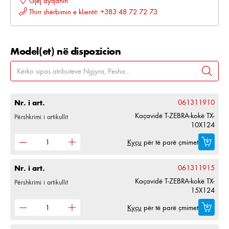
Gjej dyqanin
Thirr shërbimin e klientit: +383 48 72 72 73
Model(et) në dispozicion
Nr. i art.
061311910
Kaçavidë T-ZEBRA-kokë TX-
Përshkrimi i artikullit
10X124
Kyçu
për të parë çmimet
Nr. i art.
061311915
Kaçavidë T-ZEBRA-kokë TX-
Përshkrimi i artikullit
15X124
Kyçu
për të parë çmimet