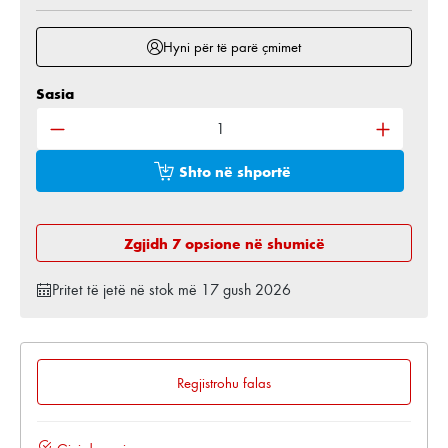
Hyni për të parë çmimet
Sasia
Sasia e produktit: Shkruani sasinë e dëshiruar ose 
Shto në shportë
Zgjidh 7 opsione në shumicë
Pritet të jetë në stok më 17 gush 2026
Regjistrohu falas