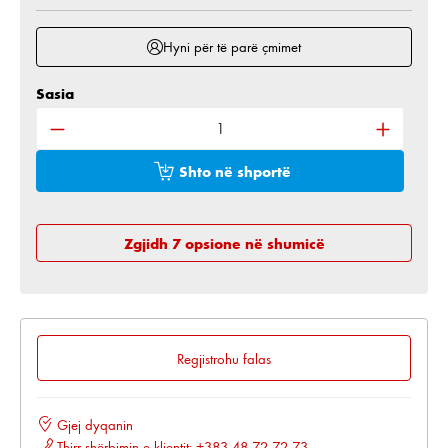
Hyni për të parë çmimet
Sasia
Sasia e produktit: Shkruani sasinë e dëshiruar ose 
Shto në shportë
Zgjidh 7 opsione në shumicë
Regjistrohu falas
Gjej dyqanin
Thirr shërbimin e klientit: +383 48 72 72 73