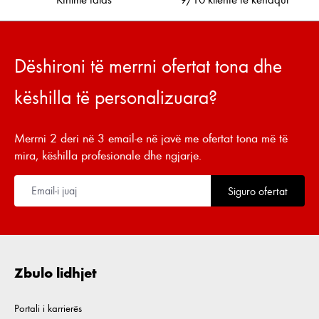
Dëshironi të merrni ofertat tona dhe
këshilla të personalizuara?
Merrni 2 deri në 3 email-e në javë me ofertat tona më të
mira, këshilla profesionale dhe ngjarje.
Siguro ofertat
Zbulo lidhjet
Portali i karrierës