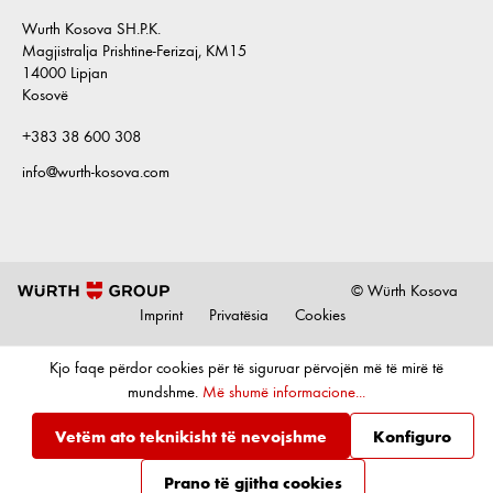
Wurth Kosova SH.P.K.
Magjistralja Prishtine-Ferizaj, KM15
14000 Lipjan
Kosovë
+383 38 600 308
info@wurth-kosova.com
© Würth Kosova
Imprint
Privatësia
Cookies
Kjo faqe përdor cookies për të siguruar përvojën më të mirë të
mundshme.
Më shumë informacione...
Vetëm ato teknikisht të nevojshme
Konfiguro
Prano të gjitha cookies