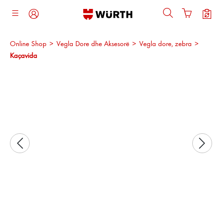
ajtja kryesore
Online Shop
>
Vegla Dore dhe Aksesorë
>
Vegla dore, zebra
>
Kaçavida
Kalo galerinë e imazheve