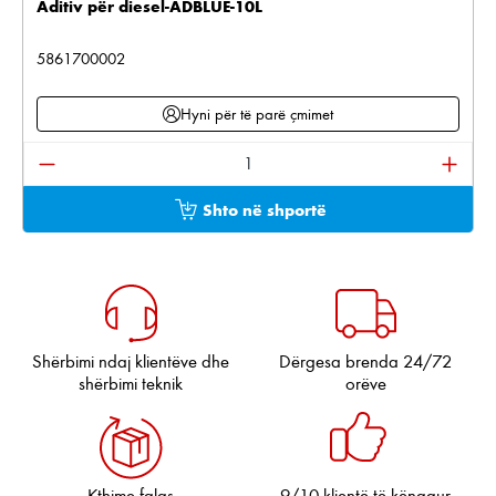
Aditiv për diesel-ADBLUE-10L
5861700002
Hyni për të parë çmimet
Sasia e produktit: Shkruani sasinë e dëshiruar ose pë
Shto në shportë
Shërbimi ndaj klientëve dhe
Dërgesa brenda 24/72
shërbimi teknik
orëve
Kthime falas
9/10 klientë të kënaqur