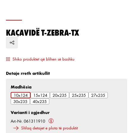
KAÇAVIDË T-ZEBRA-TX
Shiko produktet që blihen së bashku
Detaje rreth artikullit
Zgjidh
Madhësia
10x124
15x124
20x235
25x235
27x235
30x235
40x235
Varianti i zgjedhur
Art.-Nr. 061311910
Shfaq detajet e plota të produktit