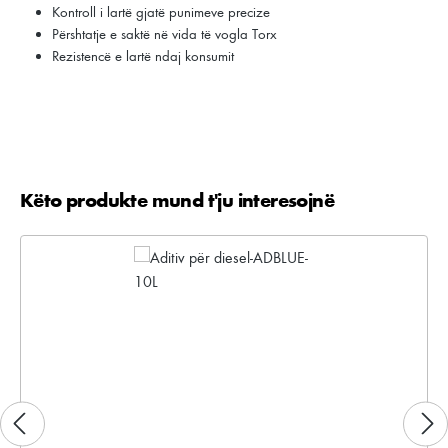
Kontroll i lartë gjatë punimeve precize
Përshtatje e saktë në vida të vogla Torx
Rezistencë e lartë ndaj konsumit
Këto produkte mund t'ju interesojnë
Kalo galerinë e produktit