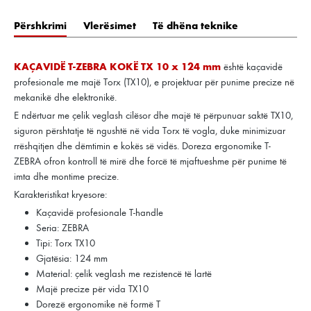
Përshkrimi
Vlerësimet
Të dhëna teknike
KAÇAVIDË T-ZEBRA KOKË TX 10 x 124 mm
është kaçavidë
profesionale me majë Torx (TX10), e projektuar për punime precize në
mekanikë dhe elektronikë.
E ndërtuar me çelik veglash cilësor dhe majë të përpunuar saktë TX10,
siguron përshtatje të ngushtë në vida Torx të vogla, duke minimizuar
rrëshqitjen dhe dëmtimin e kokës së vidës. Doreza ergonomike T-
ZEBRA ofron kontroll të mirë dhe forcë të mjaftueshme për punime të
imta dhe montime precize.
Karakteristikat kryesore:
Kaçavidë profesionale T-handle
Seria: ZEBRA
Tipi: Torx TX10
Gjatësia: 124 mm
Material: çelik veglash me rezistencë të lartë
Majë precize për vida TX10
Dorezë ergonomike në formë T