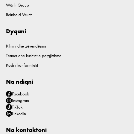
Würth Group
Reinhold Würth
Dyqani
Kthimi dhe zëvendësimi
Termet dhe kushtet e përgjitshme
Kodi i konformitetit
Na ndiqni
Facebook
Instagram
TikTok
LinkedIn
Na kontaktoni