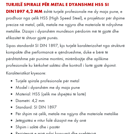
TURJELË SPIRALE PËR METAL E DYANSHME HSS SI
DIN1897 4,2 MM
është turjelë profesionale me dy maja pune, e
prodhuar nga çelik HSS (High Speed Steel), e projektuar për shpime
precize në metal, çelik, metale me ngjyra dhe materiale të ndryshme
metalike. Dizajni i dyanshëm mundëson përdorim më të gjatë dhe
efikasitet të shtuar gjatë punës.
Sipas standardit SI DIN 1897, kjo turjelë karakterizohet nga strukturë
kompakte dhe performancë e qëndrueshme, duke e bërë të
përshtatshme për punime montimi, mirëmbajtje dhe aplikime
profesionale ku kërkohet saktësi dhe kontroll i lartë gjatë shpimit.
Karakteristikat kryesore:
Turjelë spirale profesionale për metal
Model i dyanshëm me dy maja pune
Material: HSS (çelik me shpejtësi të lartë)
Diametri: 4,2 mm
Standard: SI DIN 1897
Për shpim në çelik, metale me ngjyra dhe materiale metalike
Jetëgjatësi e rritur falë dizajnit me dy anë
Shpim i saktë dhe i pastër
Rezistencë e mirë ndaj konsumit dhe nxehtësisë