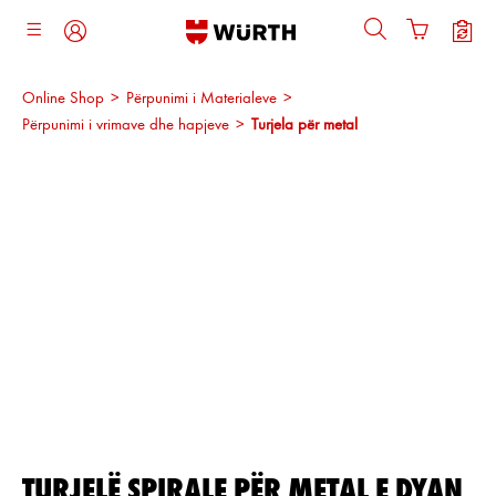
ajtja kryesore
Online Shop
>
Përpunimi i Materialeve
>
Përpunimi i vrimave dhe hapjeve
>
Turjela për metal
Kalo galerinë e imazheve
TURJELË SPIRALE PËR METAL E DYAN