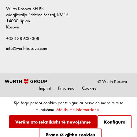
Wurth Kosova SH.P.K.
Magjistralja Prishtine-Ferizaj, KM15
14000 Lipjan
Kosovë
+383 38 600 308
info@wurth-kosova.com
© Würth Kosova
Imprint
Privatësia
Cookies
Kjo faqe përdor cookies për të siguruar përvojën më të mirë të
mundshme.
Më shumë informacione...
Vetëm ato teknikisht të nevojshme
Konfiguro
Prano të gjitha cookies