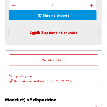
Shto në shportë
Zgjidh 2 opsione në shumicë
Regjistrohu falas
Gjej dyqanin
Thirr shërbimin e klientit: +383 48 72 72 73
Model(et) në dispozicion