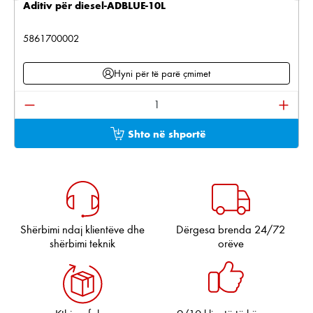
Aditiv për diesel-ADBLUE-10L
5861700002
Hyni për të parë çmimet
Sasia e produktit: Shkruani sasinë e dëshiruar ose pë
Shto në shportë
Shërbimi ndaj klientëve dhe
Dërgesa brenda 24/72
shërbimi teknik
orëve