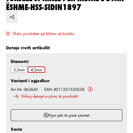
ËSHME-HSS-SIDIN1897
Shiko produktet që blihen së bashku
Detaje rreth artikullit
Zgjidh
Diametri
3,2mm
4,2mm
Varianti i zgjedhur
Art.-Nr. 063642
EAN 4011231530538
Shfaq detajet e plota të produktit
Hyni për të parë çmimet
Sasia
Sasia e produktit: Shkruani sasinë e dëshiruar ose 