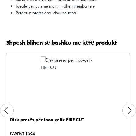
Ideale për punime montimi dhe mirëmbajtjeje
Përdorim profesional dhe industrial
Shpesh blihen së bashku me këtë produkt
Kalo galerinë e produktit
Disk prerës për inox-çelik FIRE CUT
PARENT-1094