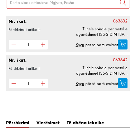
Nr. i art.
063632
Turjelë spirale për metal e
Përshkrimi i artikullit
dyanëshme-HSS-SIDIN1897-
D3,2mm
Kyçu
për të parë çmimet
Nr. i art.
063642
Turjelë spirale për metal e
Përshkrimi i artikullit
dyanëshme-HSS-SIDIN1897-
D4,2mm
Kyçu
për të parë çmimet
Përshkrimi
Vlerësimet
Të dhëna teknike