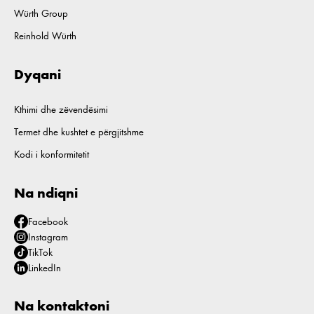
Würth Group
Reinhold Würth
Dyqani
Kthimi dhe zëvendësimi
Termet dhe kushtet e përgjitshme
Kodi i konformitetit
Na ndiqni
Facebook
Instagram
TikTok
LinkedIn
Na kontaktoni