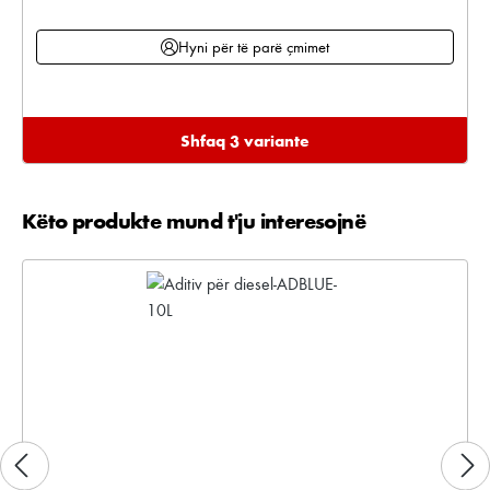
Hyni për të parë çmimet
Shfaq 3 variante
Këto produkte mund t'ju interesojnë
Kalo galerinë e produktit