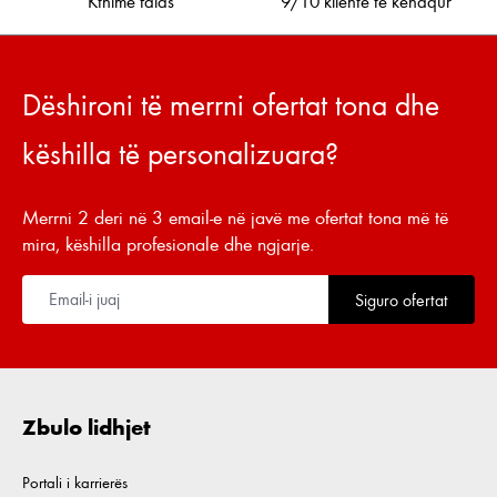
Kthime falas
9/10 klientë të kënaqur
Dëshironi të merrni ofertat tona dhe
këshilla të personalizuara?
Merrni 2 deri në 3 email-e në javë me ofertat tona më të
mira, këshilla profesionale dhe ngjarje.
Siguro ofertat
Zbulo lidhjet
Portali i karrierës