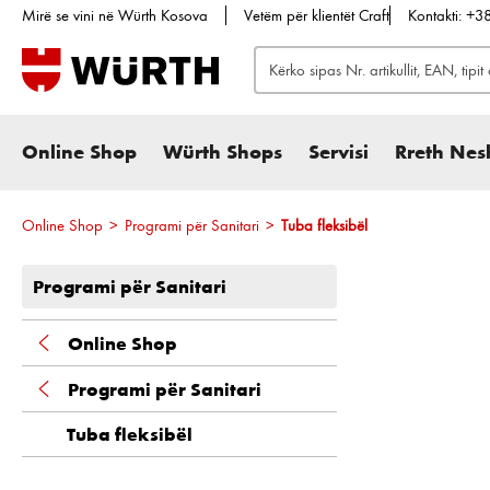
Mirë se vini në Würth Kosova
Vetëm për klientët Craft
Kontakti: +
te kërkimi
Kalo te navigimi kryesor
Online Shop
Würth Shops
Servisi
Rreth Nes
Online Shop
>
Programi për Sanitari
>
Tuba fleksibël
Programi për Sanitari
Online Shop
Programi për Sanitari
Tuba fleksibël