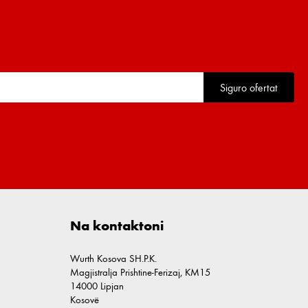
Siguro ofertat
Na kontaktoni
Wurth Kosova SH.P.K.
Magjistralja Prishtine-Ferizaj, KM15
14000 Lipjan
Kosovë