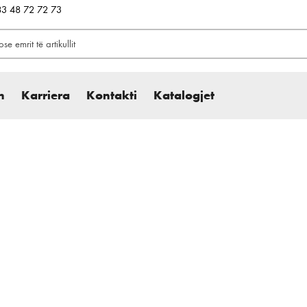
383 48 72 72 73
h
Karriera
Kontakti
Katalogjet