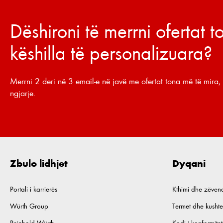
Dëshironi të merrni ofertat 
këshilla të personalizuara?
Merrni 2 deri në 3 email-e në javë me ofertat tona më të mira, 
ngjarje.
Zbulo lidhjet
Dyqani
Portali i karrierës
Kthimi dhe zëven
Würth Group
Termet dhe kushte