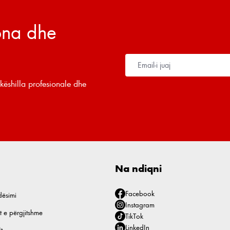
tona dhe
këshilla profesionale dhe
Na ndiqni
Facebook
dësimi
Instagram
t e përgjitshme
TikTok
LinkedIn