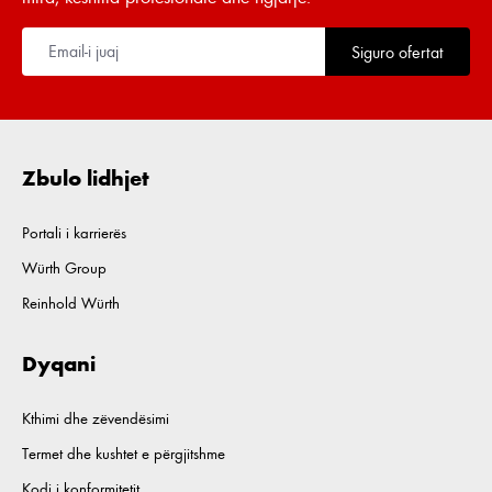
Siguro ofertat
Zbulo lidhjet
Portali i karrierës
Würth Group
Reinhold Würth
Dyqani
Kthimi dhe zëvendësimi
Termet dhe kushtet e përgjitshme
Kodi i konformitetit