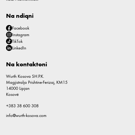
Na ndiqni
Facebook
Instagram
TikTok
LinkedIn
Na kontaktoni
Wurth Kosova SH.P.K.
Magjistralja Prishtine-Ferizaj, KM15
14000 Lipjan
Kosovë
+383 38 600 308
info@wurth-kosova.com