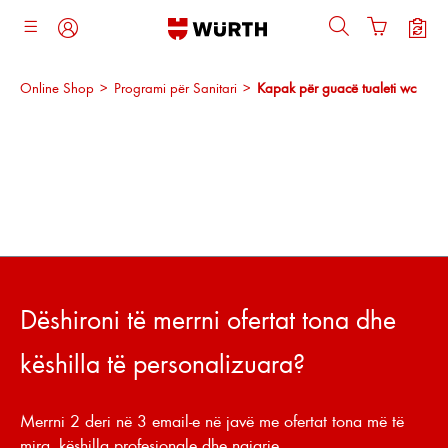
ajtja kryesore
Online Shop
>
Programi për Sanitari
>
Kapak për guacë tualeti wc
Dëshironi të merrni ofertat tona dhe
këshilla të personalizuara?
Merrni 2 deri në 3 email-e në javë me ofertat tona më të
mira, këshilla profesionale dhe ngjarje.