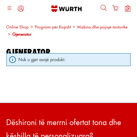
ajtja kryesore
Online Shop
>
Programi për Kopsht
>
Makina dhe pajisje motorike
>
Gjenerator
GJENERATOR
Nuk u gjet asnjë produkt.
Dëshironi të merrni ofertat tona dhe
këshilla të personalizuara?