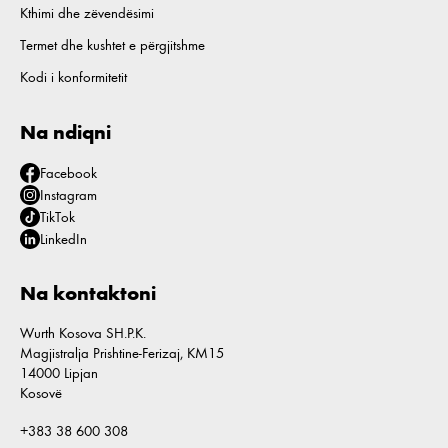
Kthimi dhe zëvendësimi
Termet dhe kushtet e përgjitshme
Kodi i konformitetit
Na ndiqni
Facebook
Instagram
TikTok
LinkedIn
Na kontaktoni
Wurth Kosova SH.P.K.
Magjistralja Prishtine-Ferizaj, KM15
14000 Lipjan
Kosovë
+383 38 600 308