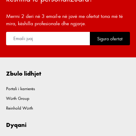
Merrni 2 deri në 3 email-e në javë me ofertat tona më të
mira, këshilla profesionale dhe ngjarje.
Siguro ofertat
Zbulo lidhjet
Portali i karrierës
Würth Group
Reinhold Würth
Dyqani