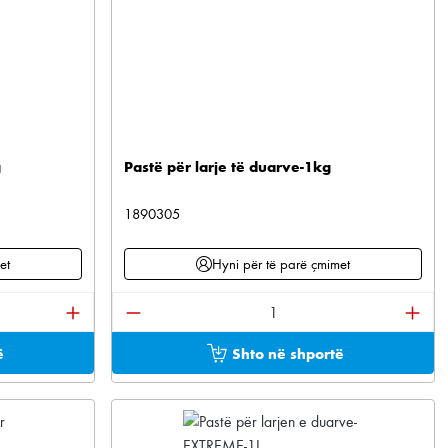
g
Pastë për larje të duarve-1kg
1890305
et
Hyni për të parë çmimet
at për të rritur ose ulur sasinë.
i sasinë e dëshiruar ose përdorni butonat për të rr
Sasia e produktit: Shkruani sasinë e d
ë
Shto në shportë