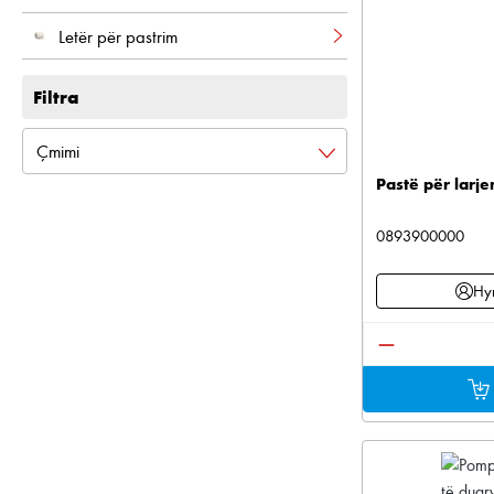
Letër për pastrim
Filtra
Çmimi
Pastë për larj
0893900000
Hyn
Sasia e produ