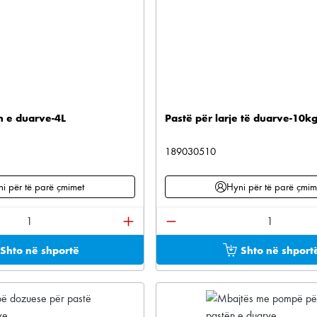
en e duarve-4L
Pastë për larje të duarve-10k
189030510
i për të parë çmimet
Hyni për të parë çmim
ktit: Shkruani sasinë e dëshiruar ose përdorni buton
Sasia e produktit: Shkruan
Shto në shportë
Shto në shport