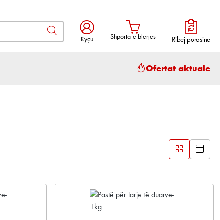
Shporta e blerjes
Kyçu
Ribëj porosinë
Shporta përmban 0 artikuj. Vlera to
Ofertat aktuale