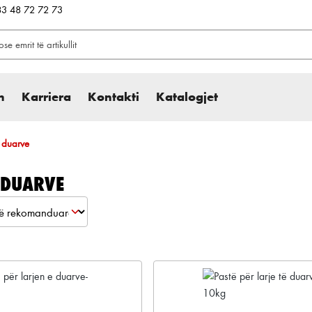
383 48 72 72 73
h
Karriera
Kontakti
Katalogjet
i duarve
 DUARVE