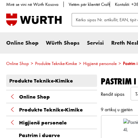
Mirë se vini në Würth Kosova
Vetëm për klientët Craft
Kontakti: +
te kërkimi
Kalo te navigimi kryesor
Online Shop
Würth Shops
Servisi
Rreth Nes
Online Shop
>
Produkte Teknike-Kimike
>
Higjienë personale
>
Pastrim 
PASTRIM I
Produkte Teknike-Kimike
Rendit sipas
Online Shop
Produkte Teknike-Kimike
9 artikuj u gjetën
Higjienë personale
Pastrim i duarve