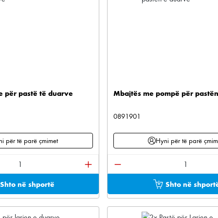
 për pastë të duarve
Mbajtës me pompë për pastën
0891901
i për të parë çmimet
Hyni për të parë çmim
ktit: Shkruani sasinë e dëshiruar ose përdorni buton
Sasia e produktit: Shkruan
Shto në shportë
Shto në shport