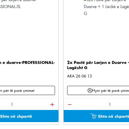
en e duarve-PROFESSIONAL-
2x Pastë për Larjen e Duarve 
Lagësht G
AKA 26 06 13
i për të parë çmimet
Hyni për të parë çmim
ktit: Shkruani sasinë e dëshiruar ose përdorni buton
Sasia e produktit: Shkruan
Shto në shportë
Shto në shport