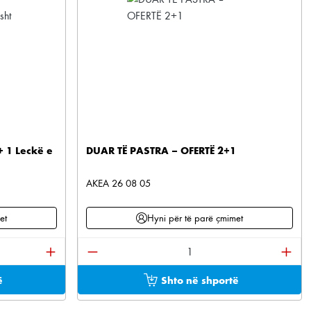
+ 1 Leckë e
DUAR TË PASTRA – OFERTË 2+1
AKEA 26 08 05
et
Hyni për të parë çmimet
at për të rritur ose ulur sasinë.
i sasinë e dëshiruar ose përdorni butonat për të rr
Sasia e produktit: Shkruani sasinë e d
ë
Shto në shportë