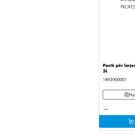
Pastë për larj
3L
1893900001
Hyn
Sasia e produ