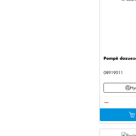
Pompë dozuese
08919011
Hyn
Sasia e produ