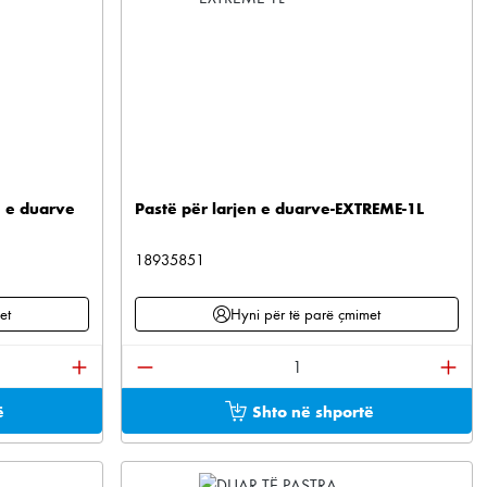
 e duarve
Pastë për larjen e duarve-EXTREME-1L
18935851
et
Hyni për të parë çmimet
at për të rritur ose ulur sasinë.
i sasinë e dëshiruar ose përdorni butonat për të rr
Sasia e produktit: Shkruani sasinë e d
ë
Shto në shportë