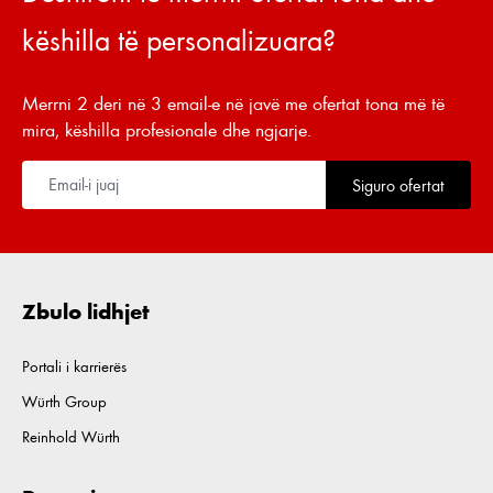
këshilla të personalizuara?
Merrni 2 deri në 3 email-e në javë me ofertat tona më të
mira, këshilla profesionale dhe ngjarje.
Siguro ofertat
Zbulo lidhjet
Portali i karrierës
Würth Group
Reinhold Würth