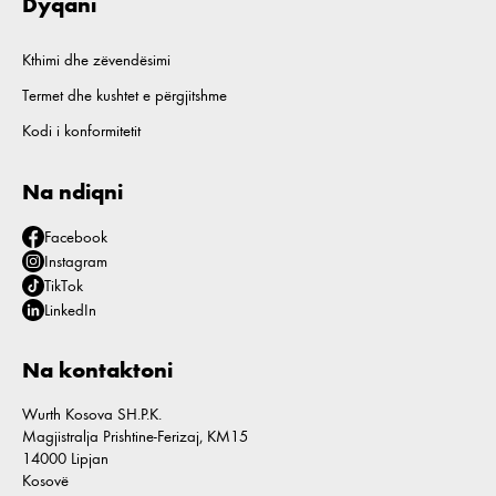
Dyqani
Kthimi dhe zëvendësimi
Termet dhe kushtet e përgjitshme
Kodi i konformitetit
Na ndiqni
Facebook
Instagram
TikTok
LinkedIn
Na kontaktoni
Wurth Kosova SH.P.K.
Magjistralja Prishtine-Ferizaj, KM15
14000 Lipjan
Kosovë