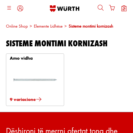
ajtja kryesore
Online Shop
>
Elemente Lidhëse
>
Sisteme montimi kornizash
SISTEME MONTIMI KORNIZASH
Amo vidha
9 variacione
Dëshironi të merrni ofertat tona dhe