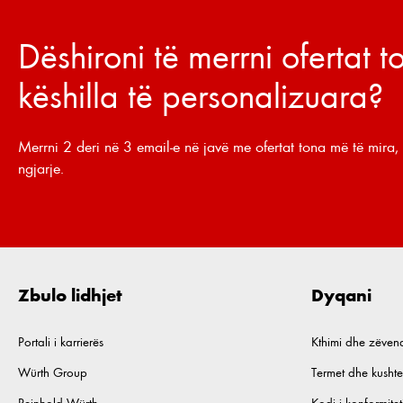
Dëshironi të merrni ofertat 
këshilla të personalizuara?
Merrni 2 deri në 3 email-e në javë me ofertat tona më të mira, 
ngjarje.
Zbulo lidhjet
Dyqani
Portali i karrierës
Kthimi dhe zëven
Würth Group
Termet dhe kushte