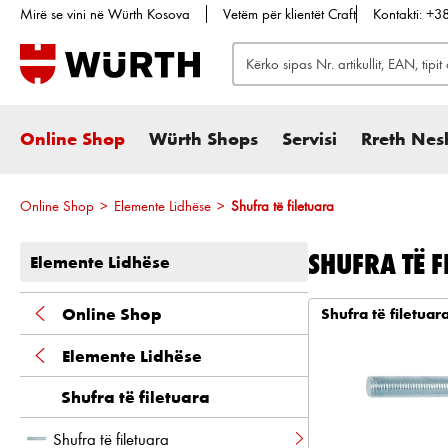
Mirë se vini në Würth Kosova
Vetëm për klientët Craft
Kontakti: +
te kërkimi
Kalo te navigimi kryesor
Online Shop
Würth Shops
Servisi
Rreth Nes
Online Shop
>
Elemente Lidhëse
>
Shufra të filetuara
SHUFRA TË F
Elemente Lidhëse
Online Shop
Shufra të filetuar
Elemente Lidhëse
Shufra të filetuara
Shufra të filetuara