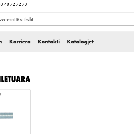
383 48 72 72 73
h
Karriera
Kontakti
Katalogjet
ILETUARA
a