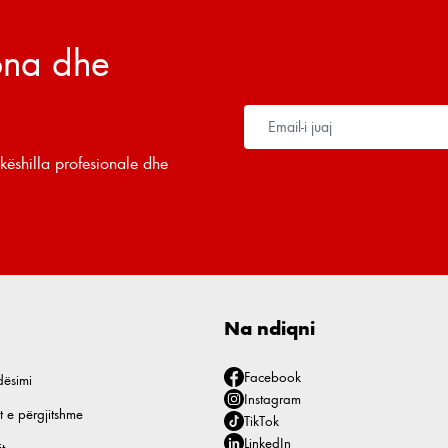
tona dhe
këshilla profesionale dhe
Na ndiqni
Facebook
dësimi
Instagram
t e përgjitshme
TikTok
LinkedIn