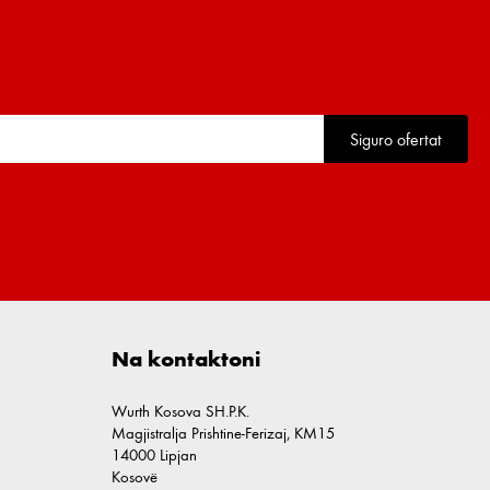
Siguro ofertat
Na kontaktoni
Wurth Kosova SH.P.K.
Magjistralja Prishtine-Ferizaj, KM15
14000 Lipjan
Kosovë