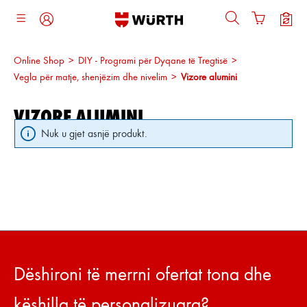
ajtja kryesore
Online Shop
>
DIY - Programi për Dyqane të Tregtisë
>
Vegla për matje, shenjëzim dhe nivelim
>
Vizore alumini
VIZORE ALUMINI
Nuk u gjet asnjë produkt.
Dëshironi të merrni ofertat tona dhe
këshilla të personalizuara?