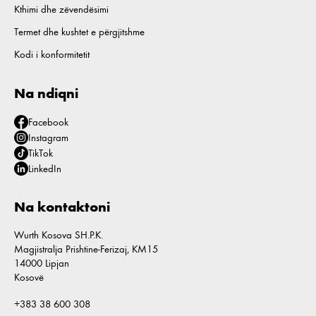
Kthimi dhe zëvendësimi
Termet dhe kushtet e përgjitshme
Kodi i konformitetit
Na ndiqni
Facebook
Instagram
TikTok
LinkedIn
Na kontaktoni
Wurth Kosova SH.P.K.
Magjistralja Prishtine-Ferizaj, KM15
14000 Lipjan
Kosovë
+383 38 600 308