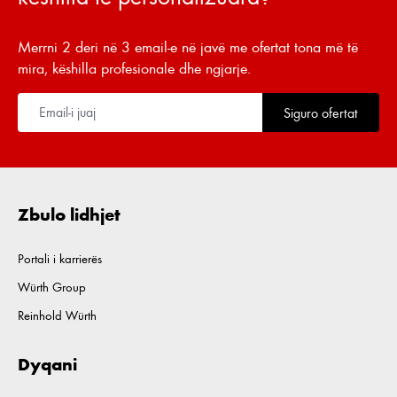
Merrni 2 deri në 3 email-e në javë me ofertat tona më të
mira, këshilla profesionale dhe ngjarje.
Siguro ofertat
Zbulo lidhjet
Portali i karrierës
Würth Group
Reinhold Würth
Dyqani