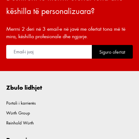
këshilla të personalizuara?
Merrni 2 deri në 3 email-e në javë me ofertat tona më të
mira, këshilla profesionale dhe ngjarje.
Siguro ofertat
Zbulo lidhjet
Portali i karrierës
Würth Group
Reinhold Würth