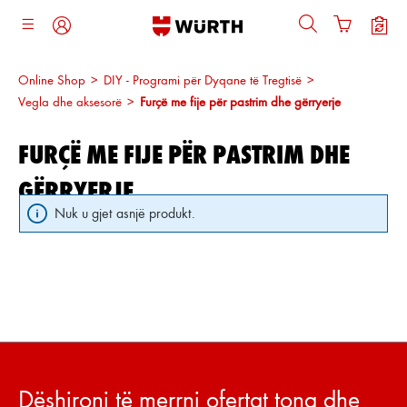
ajtja kryesore
Online Shop
>
DIY - Programi për Dyqane të Tregtisë
>
Vegla dhe aksesorë
>
Furçë me fije për pastrim dhe gërryerje
FURÇË ME FIJE PËR PASTRIM DHE
GËRRYERJE
Nuk u gjet asnjë produkt.
Dëshironi të merrni ofertat tona dhe