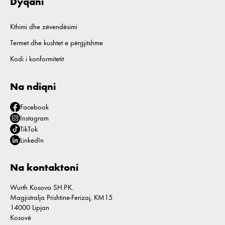
Dyqani
Kthimi dhe zëvendësimi
Termet dhe kushtet e përgjitshme
Kodi i konformitetit
Na ndiqni
Facebook
Instagram
TikTok
LinkedIn
Na kontaktoni
Wurth Kosova SH.P.K.
Magjistralja Prishtine-Ferizaj, KM15
14000 Lipjan
Kosovë