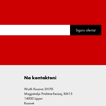
Siguro ofertat
Na kontaktoni
Wurth Kosova SH.P.K.
Magjistralja Prishtine-Ferizaj, KM15
14000 Lipjan
Kosovë