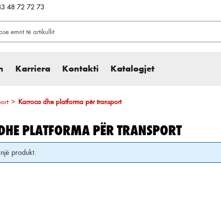
383 48 72 72 73
h
Karriera
Kontakti
Katalogjet
port
>
Karroca dhe platforma për transport
DHE PLATFORMA PËR TRANSPORT
një produkt.