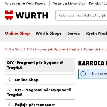
Mirë se vini në Würth Kosova
Vetëm për klientët Craft
Kontakti: +
te kërkimi
Kalo te navigimi kryesor
Online Shop
Würth Shops
Servisi
Rreth Nes
Online Shop
>
DIY - Programi për Dyqane të Tregtisë
>
Pajisje për trans
KARROCA 
DIY - Programi për Dyqane të
Tregtisë
Nuk u gjet as
Online Shop
DIY - Programi për Dyqane të
Tregtisë
Pajisje për transport