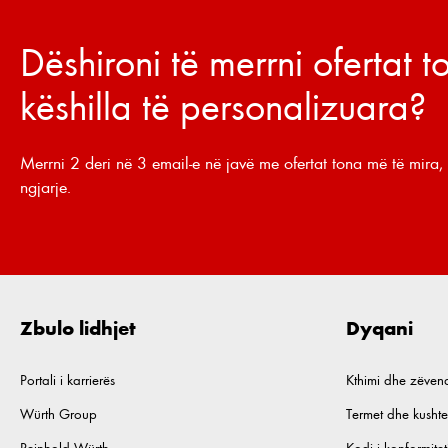
Dëshironi të merrni ofertat 
këshilla të personalizuara?
Merrni 2 deri në 3 email-e në javë me ofertat tona më të mira, 
ngjarje.
Zbulo lidhjet
Dyqani
Portali i karrierës
Kthimi dhe zëven
Würth Group
Termet dhe kushte