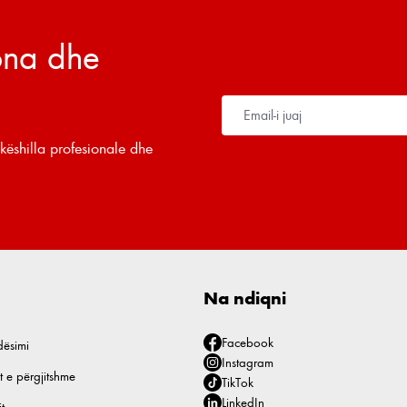
tona dhe
këshilla profesionale dhe
Na ndiqni
Facebook
dësimi
Instagram
t e përgjitshme
TikTok
LinkedIn