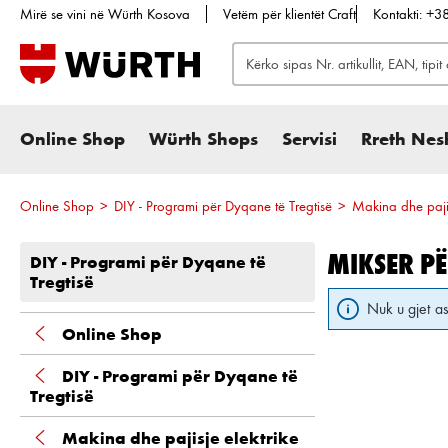
Mirë se vini në Würth Kosova
Vetëm për klientët Craft
Kontakti: +
te kërkimi
Kalo te navigimi kryesor
Online Shop
Würth Shops
Servisi
Rreth Nes
Online Shop
>
DIY - Programi për Dyqane të Tregtisë
>
Makina dhe pajis
MIKSER PË
DIY - Programi për Dyqane të
Tregtisë
Nuk u gjet as
Online Shop
DIY - Programi për Dyqane të
Tregtisë
Makina dhe pajisje elektrike