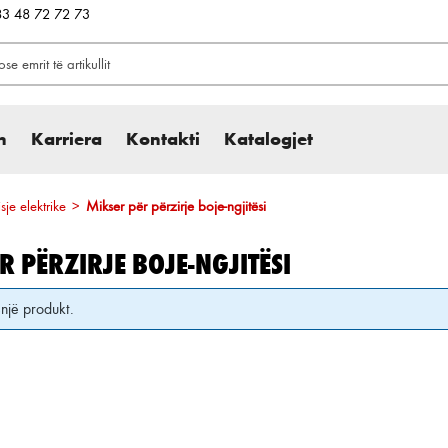
383 48 72 72 73
h
Karriera
Kontakti
Katalogjet
je elektrike
>
Mikser për përzirje boje-ngjitësi
R PËRZIRJE BOJE-NGJITËSI
një produkt.