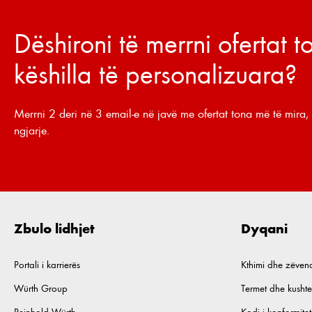
Dëshironi të merrni ofertat 
këshilla të personalizuara?
Merrni 2 deri në 3 email-e në javë me ofertat tona më të mira, 
ngjarje.
Zbulo lidhjet
Dyqani
Portali i karrierës
Kthimi dhe zëven
Würth Group
Termet dhe kushte