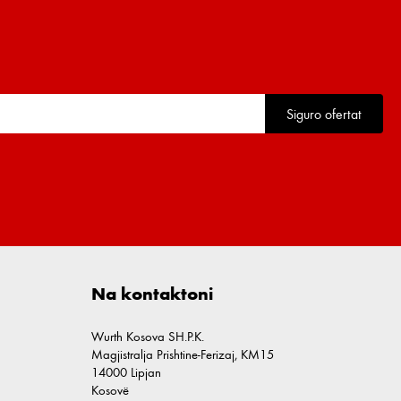
Siguro ofertat
Na kontaktoni
Wurth Kosova SH.P.K.
Magjistralja Prishtine-Ferizaj, KM15
14000 Lipjan
Kosovë