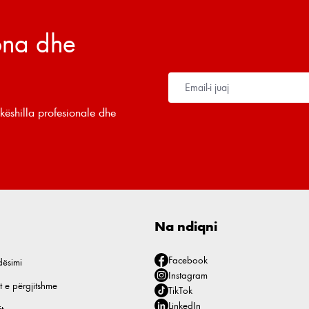
tona dhe
këshilla profesionale dhe
Na ndiqni
Facebook
dësimi
Instagram
t e përgjitshme
TikTok
LinkedIn