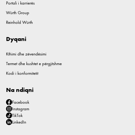
Portali i karrierës
Würth Group
Reinhold Würth
Dyqani
Kthimi dhe zëvendësimi
Termet dhe kushtet e përgjitshme
Kodi i konformitetit
Na ndiqni
Facebook
Instagram
TikTok
LinkedIn