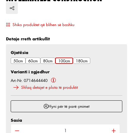
Shiko produktet që blihen së bashku
Detaje rreth artikullit
Zgjidh
Gjatësia
50cm
60cm
80cm
100cm
180cm
Varianti i zgjedhur
Art.-Nr. 0714644440
Shfaq detajet e plota të produktit
Hyni për të parë çmimet
Sasia
Sasia e produktit: Shkruani sasinë e dëshiruar ose 