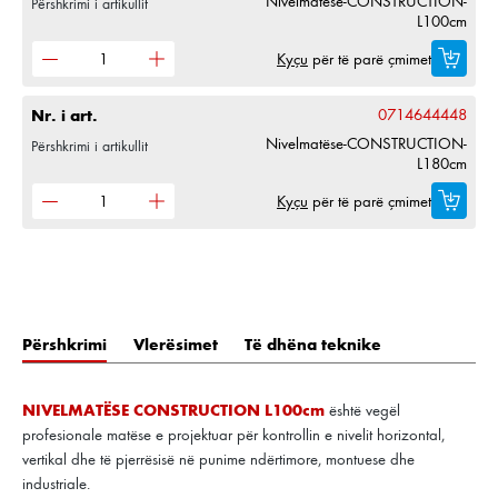
Nivelmatëse-CONSTRUCTION-
Përshkrimi i artikullit
L100cm
Kyçu
për të parë çmimet
Nr. i art.
0714644448
Nivelmatëse-CONSTRUCTION-
Përshkrimi i artikullit
L180cm
Kyçu
për të parë çmimet
Përshkrimi
Vlerësimet
Të dhëna teknike
NIVELMATËSE CONSTRUCTION L100cm
është vegël
profesionale matëse e projektuar për kontrollin e nivelit horizontal,
vertikal dhe të pjerrësisë në punime ndërtimore, montuese dhe
industriale.