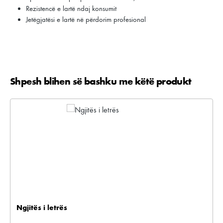
Rezistencë e lartë ndaj konsumit
Jetëgjatësi e lartë në përdorim profesional
Shpesh blihen së bashku me këtë produkt
Kalo galerinë e produktit
Ngjitës i letrës