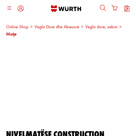
ajtja kryesore
Online Shop
>
Vegla Dore dhe Aksesorë
>
Vegla dore, zebra
>
Matje
Kalo galerinë e imazheve
NIVELMATËSE CONSTRUCTION