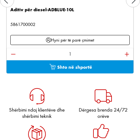
Aditiv për diesel-ADBLUE-10L
5861700002
Hyni për të parë çmimet
Sasia e produktit: Shkruani sasinë e dëshiruar ose pë
Shto në shportë
Shërbimi ndaj klientëve dhe
Dërgesa brenda 24/72
shërbimi teknik
orëve