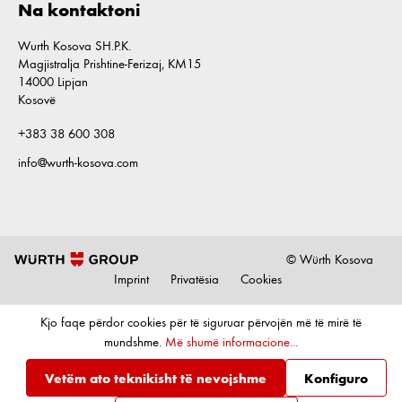
Na kontaktoni
Wurth Kosova SH.P.K.
Magjistralja Prishtine-Ferizaj, KM15
14000 Lipjan
Kosovë
+383 38 600 308
info@wurth-kosova.com
© Würth Kosova
Imprint
Privatësia
Cookies
Kjo faqe përdor cookies për të siguruar përvojën më të mirë të
mundshme.
Më shumë informacione...
Vetëm ato teknikisht të nevojshme
Konfiguro