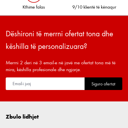
Kthime falas
9/10 klientë të kënaqur
Dëshironi të merrni ofertat tona dhe
këshilla të personalizuara?
Merrni 2 deri në 3 email-e në javë me ofertat tona më të
mira, këshilla profesionale dhe ngjarje.
Siguro ofertat
Zbulo lidhjet