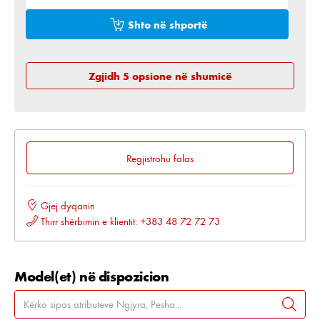
Shto në shportë
Zgjidh 5 opsione në shumicë
Regjistrohu falas
Gjej dyqanin
Thirr shërbimin e klientit: +383 48 72 72 73
Model(et) në dispozicion