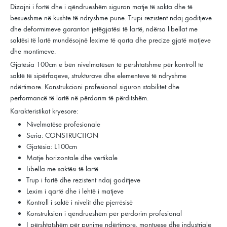
Dizajni i fortë dhe i qëndrueshëm siguron matje të sakta dhe të
besueshme në kushte të ndryshme pune. Trupi rezistent ndaj goditjeve
dhe deformimeve garanton jetëgjatësi të lartë, ndërsa libellat me
saktësi të lartë mundësojnë lexime të qarta dhe precize gjatë matjeve
dhe montimeve.
Gjatësia 100cm e bën nivelmatësen të përshtatshme për kontroll të
saktë të sipërfaqeve, strukturave dhe elementeve të ndryshme
ndërtimore. Konstrukcioni profesional siguron stabilitet dhe
performancë të lartë në përdorim të përditshëm.
Karakteristikat kryesore:
Nivelmatëse profesionale
Seria: CONSTRUCTION
Gjatësia: L100cm
Matje horizontale dhe vertikale
Libella me saktësi të lartë
Trup i fortë dhe rezistent ndaj goditjeve
Lexim i qartë dhe i lehtë i matjeve
Kontroll i saktë i nivelit dhe pjerrësisë
Konstruksion i qëndrueshëm për përdorim profesional
I përshtatshëm për punime ndërtimore, montuese dhe industriale