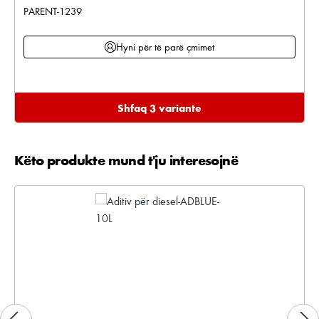
PARENT-1239
Hyni për të parë çmimet
Shfaq 3 variante
Këto produkte mund t'ju interesojnë
Kalo galerinë e produktit