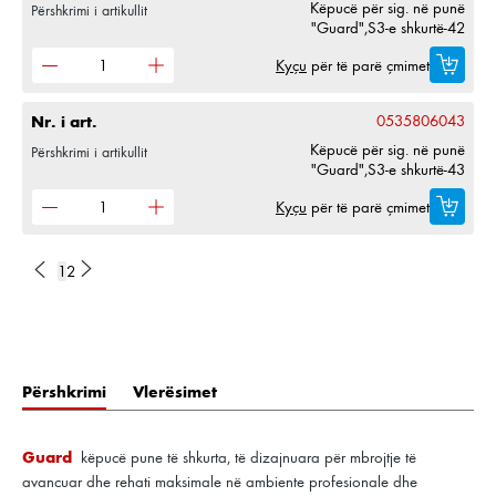
Këpucë për sig. në punë
Përshkrimi i artikullit
"Guard",S3-e shkurtë-42
Kyçu
për të parë çmimet
Nr. i art.
0535806043
Këpucë për sig. në punë
Përshkrimi i artikullit
"Guard",S3-e shkurtë-43
Kyçu
për të parë çmimet
1
2
Përshkrimi
Vlerësimet
Guard
këpucë pune të shkurta, të dizajnuara për mbrojtje të
avancuar dhe rehati maksimale në ambiente profesionale dhe