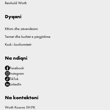
Reinhold Würth
Dyqani
Kthimi dhe zëvendësimi
Termet dhe kushtet e përgjitshme
Kodi i konformitetit
Na ndiqni
Facebook
Instagram
TikTok
LinkedIn
Na kontaktoni
Wurth Kosova SH.P.K.