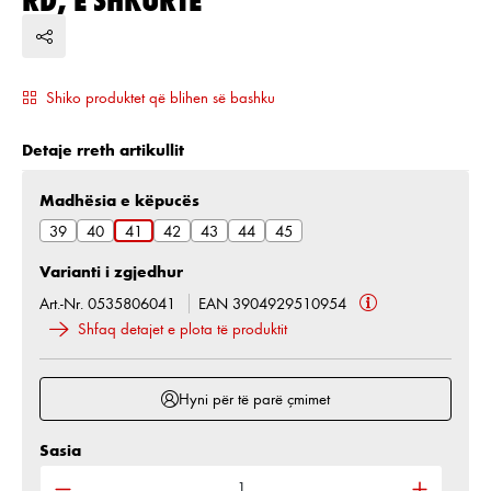
Shiko produktet që blihen së bashku
Detaje rreth artikullit
Zgjidh
Madhësia e këpucës
39
40
41
42
43
44
45
Varianti i zgjedhur
Art.-Nr. 0535806041
EAN 3904929510954
Shfaq detajet e plota të produktit
Hyni për të parë çmimet
Sasia
Sasia e produktit: Shkruani sasinë e dëshiruar ose 