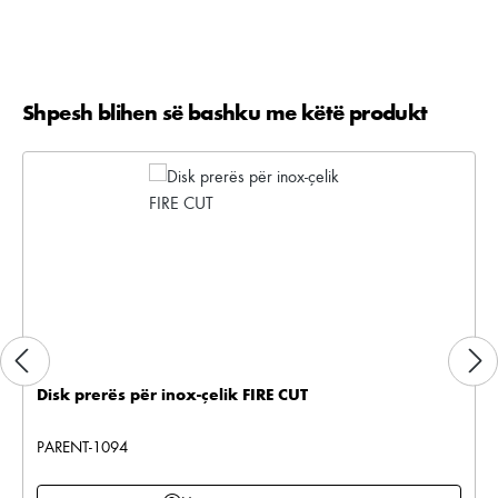
Shpesh blihen së bashku me këtë produkt
Kalo galerinë e produktit
Disk prerës për inox-çelik FIRE CUT
PARENT-1094