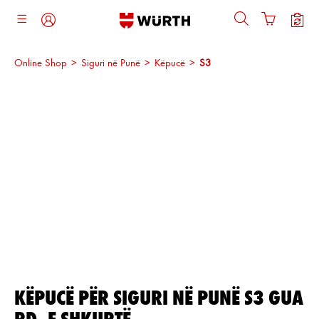
ajtja kryesore
Online Shop
>
Siguri në Punë
>
Këpucë
>
S3
Kalo galerinë e imazheve
KËPUCË PËR SIGURI NË PUNË S3 GUA
RD, E SHKURTË