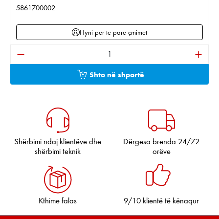
5861700002
Hyni për të parë çmimet
Sasia e produktit: Shkruani sasinë e dëshiruar ose pë
Shto në shportë
Shërbimi ndaj klientëve dhe
Dërgesa brenda 24/72
shërbimi teknik
orëve
Kthime falas
9/10 klientë të kënaqur