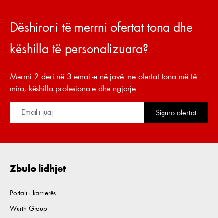
Dëshironi të merrni ofertat tona dhe
këshilla të personalizuara?
Merrni 2 deri në 3 email-e në javë me ofertat tona më të
mira, këshilla profesionale dhe ngjarje.
Siguro ofertat
Zbulo lidhjet
Portali i karrierës
Würth Group