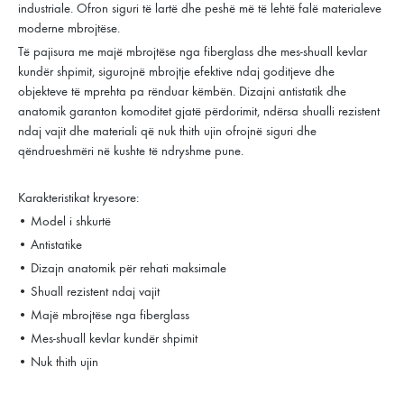
industriale. Ofron siguri të lartë dhe peshë më të lehtë falë materialeve
moderne mbrojtëse.
Të pajisura me majë mbrojtëse nga fiberglass dhe mes-shuall kevlar
kundër shpimit, sigurojnë mbrojtje efektive ndaj goditjeve dhe
objekteve të mprehta pa rënduar këmbën. Dizajni antistatik dhe
anatomik garanton komoditet gjatë përdorimit, ndërsa shualli rezistent
ndaj vajit dhe materiali që nuk thith ujin ofrojnë siguri dhe
qëndrueshmëri në kushte të ndryshme pune.
Karakteristikat kryesore:
• Model i shkurtë
• Antistatike
• Dizajn anatomik për rehati maksimale
• Shuall rezistent ndaj vajit
• Majë mbrojtëse nga fiberglass
• Mes-shuall kevlar kundër shpimit
• Nuk thith ujin