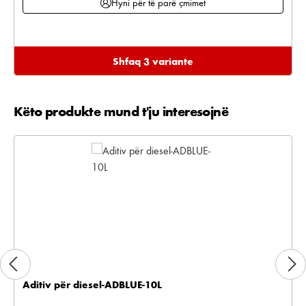
Hyni për të parë çmimet
Shfaq 3 variante
Këto produkte mund t'ju interesojnë
Kalo galerinë e produktit
Aditiv për diesel-ADBLUE-10L