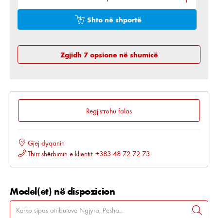
Shto në shportë
Zgjidh 7 opsione në shumicë
Regjistrohu falas
Gjej dyqanin
Thirr shërbimin e klientit: +383 48 72 72 73
Model(et) në dispozicion