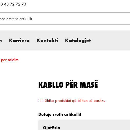
383 48 72 72 73
h
Karriera
Kontakti
Katalogjet
j për saldim
KABLLO PËR MASË
Shiko produktet që blihen së bashku
Detaje rreth artikullit
Zgjidh
Gjatësia