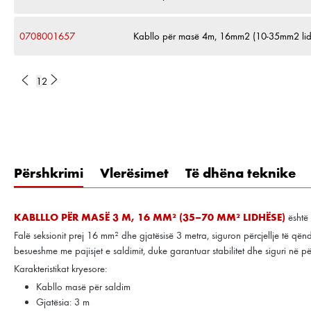
0708001657
Kabllo për masë 4m, 16mm2 (10-35mm2 lid
1
2
Përshkrimi
Vlerësimet
Të dhëna teknike
KABLLLO PËR MASË 3 M, 16 MM² (35–70 MM² LIDHËSE)
është 
Falë seksionit prej 16 mm² dhe gjatësisë 3 metra, siguron përcjellje të q
besueshme me pajisjet e saldimit, duke garantuar stabilitet dhe siguri në p
Karakteristikat kryesore:
Kabllo masë për saldim
Gjatësia: 3 m