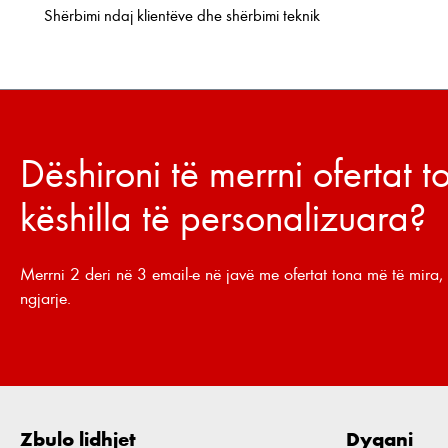
Shërbimi ndaj klientëve dhe shërbimi teknik
Dëshironi të merrni ofertat 
këshilla të personalizuara?
Merrni 2 deri në 3 email-e në javë me ofertat tona më të mira, 
ngjarje.
Zbulo lidhjet
Dyqani