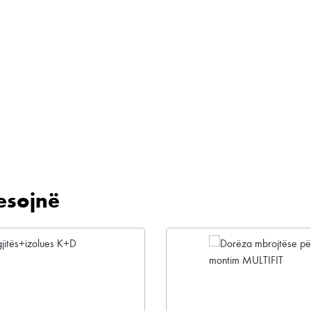
esojnë