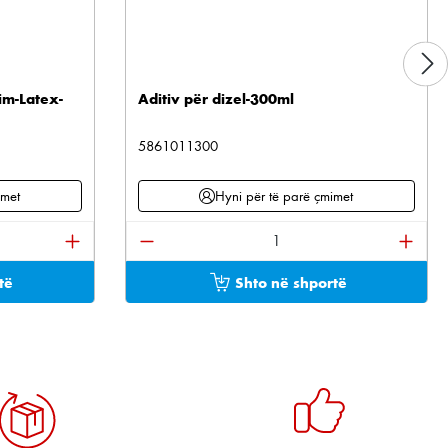
im-Latex-
Aditiv për dizel-300ml
5861011300
imet
Hyni për të parë çmimet
tonat për të rritur ose ulur sasinë.
ani sasinë e dëshiruar ose përdorni butonat për të 
Sasia e produktit: Shkruani sasinë e 
të
Shto në shportë