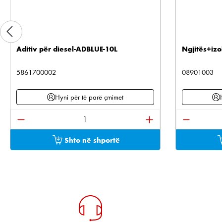
Aditiv për diesel-ADBLUE-10L
Ngjitës+izo
5861700002
08901003
Hyni për të parë çmimet
Sasia e produktit: Shkruani sasinë e dëshiruar os
Sasia e pr
Shto në shportë