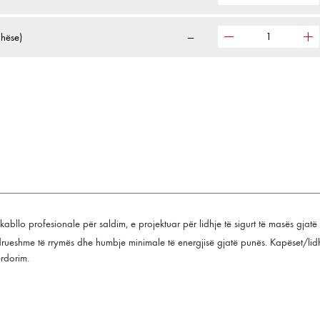
hëse)
—
kabllo profesionale për saldim, e projektuar për lidhje të sigurt të masës gjatë
ëndrueshme të rrymës dhe humbje minimale të energjisë gjatë punës. Kapëset/li
ërdorim.