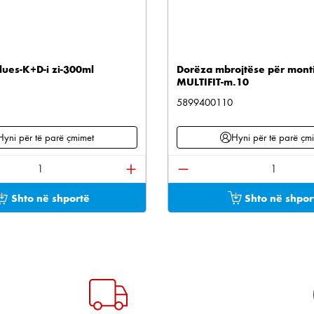
lues-K+D-i zi-300ml
Dorëza mbrojtëse për mont
MULTIFIT-m.10
5899400110
Hyni për të parë çmimet
Hyni për të parë çm
e përdorni butonat për të rritur ose ulur sasinë.
oduktit: Shkruani sasinë e dëshiruar ose përdorni bu
Sasia e produktit: Shkru
Shto në shportë
Shto në shpor