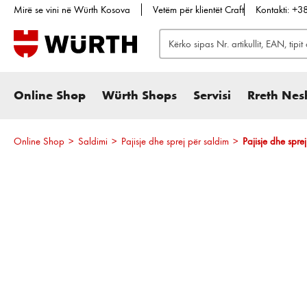
Mirë se vini në Würth Kosova
Vetëm për klientët Craft
Kontakti: +
te kërkimi
Kalo te navigimi kryesor
Online Shop
Würth Shops
Servisi
Rreth Nes
Online Shop
>
Saldimi
>
Pajisje dhe sprej për saldim
>
Pajisje dhe spre
Kalo galerinë e imazheve