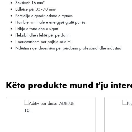
Seksioni: 16 mm²
Lidhëse për 35–70 mm²
Përcjellje e qëndrueshme e rrymës
Humbje minimale e energjisë gjatë punës
Lidhje e fortë dhe e sigurt
Fleksibil dhe i lehtë për përdorim
I përshtatshëm për pajisje saldimi
Ndërtim i qëndrueshëm për përdorim profesional dhe industrial
Këto produkte mund t'ju inter
Kalo galerinë e produktit