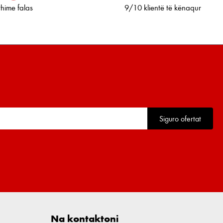
thime falas
9/10 klientë të kënaqur
Siguro ofertat
Na kontaktoni