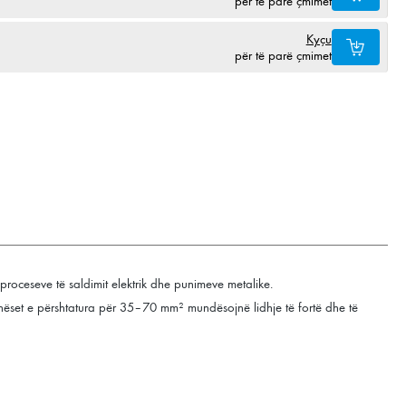
për të parë çmimet
Kyçu
për të parë çmimet
 proceseve të saldimit elektrik dhe punimeve metalike.
dhëset e përshtatura për 35–70 mm² mundësojnë lidhje të fortë dhe të