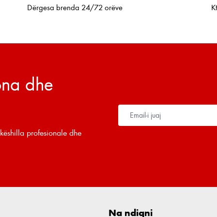
Dërgesa brenda 24/72 orëve
K
tona dhe
këshilla profesionale dhe
Na ndiqni