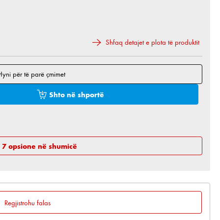
Shfaq detajet e plota të produktit
Hyni për të parë çmimet
 e dëshiruar ose përdorni butonat për të rritur ose 
Shto në shportë
h 7 opsione në shumicë
Regjistrohu falas