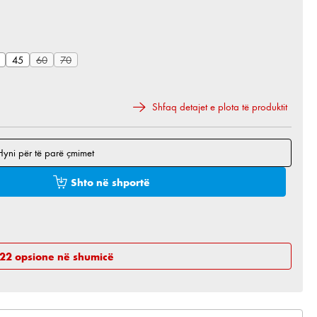
hëm.)
onueshëm.)
45
60
70
htë i disponueshëm.)
(Ky opsion aktualisht nuk është i disponueshëm.)
(Ky opsion aktualisht nuk është i disponueshëm.)
Shfaq detajet e plota të produktit
Hyni për të parë çmimet
 e dëshiruar ose përdorni butonat për të rritur ose 
Shto në shportë
 22 opsione në shumicë