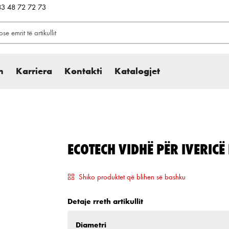
383 48 72 72 73
h
Karriera
Kontakti
Katalogjet
ECOTECH VIDHË PËR IVERICË
Shiko produktet që blihen së bashku
Detaje rreth artikullit
Zgjidh
Diametri