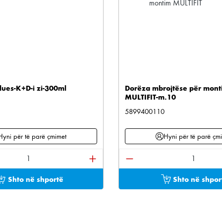
lues-K+D-i zi-300ml
Dorëza mbrojtëse për mont
MULTIFIT-m.10
5899400110
Hyni për të parë çmimet
Hyni për të parë çm
e përdorni butonat për të rritur ose ulur sasinë.
oduktit: Shkruani sasinë e dëshiruar ose përdorni bu
Sasia e produktit: Shkru
Shto në shportë
Shto në shpor