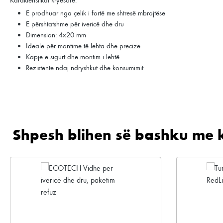
E prodhuar nga çelik i fortë me shtresë mbrojtëse
E përshtatshme për ivericë dhe dru
Dimension: 4x20 mm
Ideale për montime të lehta dhe precize
Kapje e sigurt dhe montim i lehtë
Rezistente ndaj ndryshkut dhe konsumimit
Shpesh blihen së bashku me 
Kalo galerinë e produktit