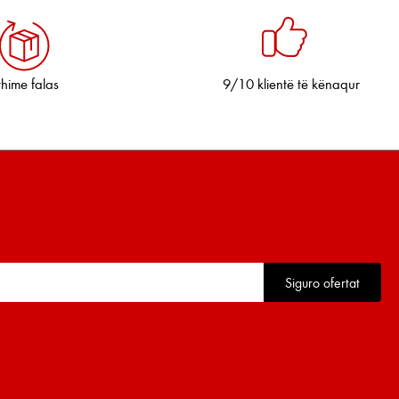
thime falas
9/10 klientë të kënaqur
Siguro ofertat