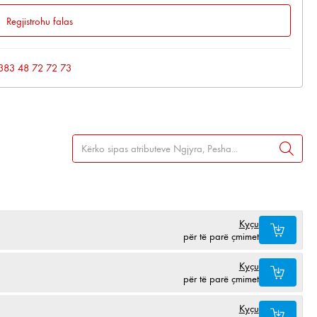
Regjistrohu falas
: +383 48 72 72 73
Kyçu
për të parë çmimet
Kyçu
për të parë çmimet
Kyçu