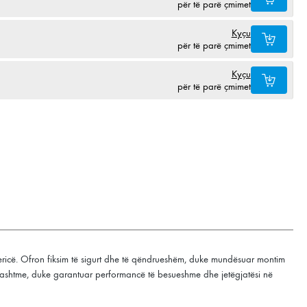
për të parë çmimet
Kyçu
për të parë çmimet
Kyçu
për të parë çmimet
ericë. Ofron fiksim të sigurt dhe të qëndrueshëm, duke mundësuar montim
të jashtme, duke garantuar performancë të besueshme dhe jetëgjatësi në