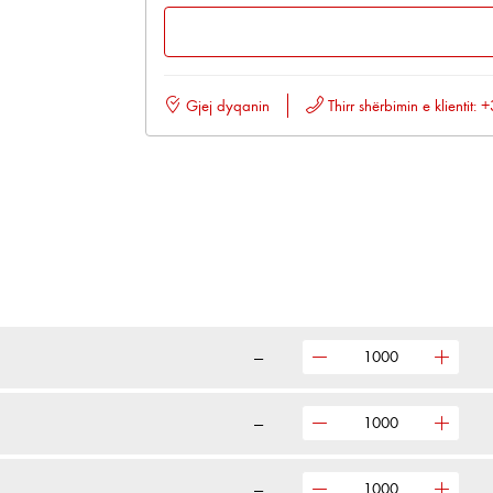
Gjej dyqanin
Thirr shërbimin e klientit
—
—
—