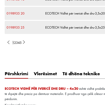
0198935 20
ECOTECH Vidhë për ivericë dhe dru-3,5x20
0198935 25
ECOTECH Vidhë për ivericë dhe dru-3,5x25
1
2
3
4
5
Përshkrimi
Vlerësimet
Të dhëna teknike
ECOTECH VIDHË PËR IVERICË DHE DRU – 4x20
është vidhë praktik
të shpejtë dhe preciz pa dëmtuar materialin. E prodhuar nga çelik cilësor 
përdorim.
Karakteristikat kryesore: