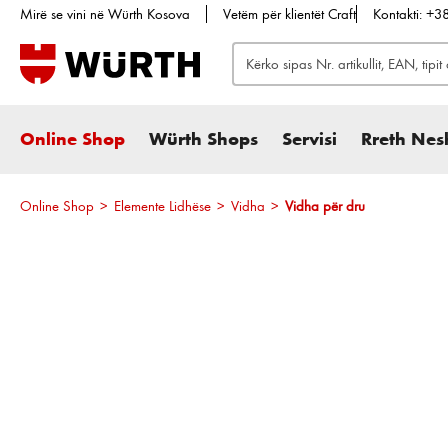
Mirë se vini në Würth Kosova
Vetëm për klientët Craft
Kontakti: +
te kërkimi
Kalo te navigimi kryesor
Online Shop
Würth Shops
Servisi
Rreth Nes
Online Shop
>
Elemente Lidhëse
>
Vidha
>
Vidha për dru
Kalo galerinë e imazheve