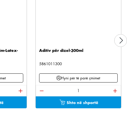
im-Latex-
Aditiv për dizel-300ml
5861011300
imet
Hyni për të parë çmimet
tonat për të rritur ose ulur sasinë.
ani sasinë e dëshiruar ose përdorni butonat për të 
Sasia e produktit: Shkruani sasinë e 
të
Shto në shportë