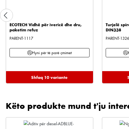
ECOTECH Vidhë për ivericë dhe dru,
Turjelë spi
paketim refuz
DIN338
PARENT-1117
PARENT-132
Hyni për të parë çmimet
Shfaq 10 variante
Këto produkte mund t'ju inter
Kalo galerinë e produktit