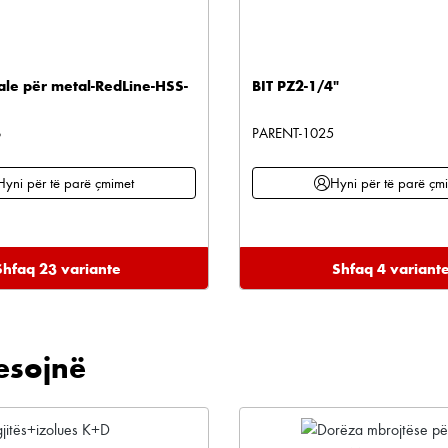
rale për metal-RedLine-HSS-
BIT PZ2-1/4"
6
PARENT-1025
Hyni për të parë çmimet
Hyni për të parë çm
Shfaq 23 variante
Shfaq 4 variant
esojnë