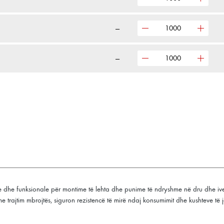
—
—
e dhe funksionale për montime të lehta dhe punime të ndryshme në dru dhe iv
me trajtim mbrojtës, siguron rezistencë të mirë ndaj konsumimit dhe kushteve 