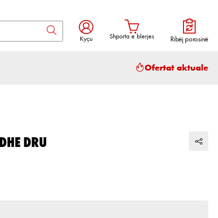
Shporta e blerjes
Kyçu
Ribëj porosinë
Shporta përmban 0 artikuj. Vlera to
Ofertat aktuale
 DHE DRU