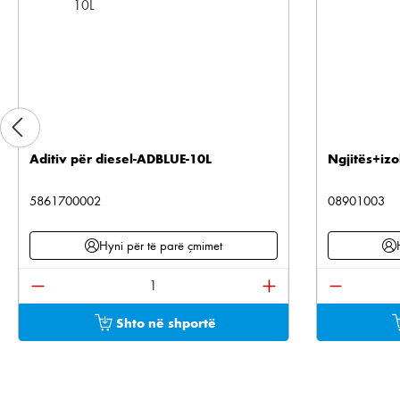
Aditiv për diesel-ADBLUE-10L
Ngjitës+izo
5861700002
08901003
Hyni për të parë çmimet
Sasia e produktit: Shkruani sasinë e dëshiruar os
Sasia e pr
Shto në shportë