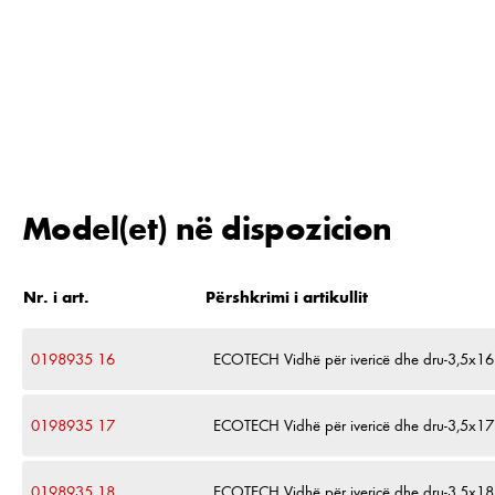
Model(et) në dispozicion
Nr. i art.
Përshkrimi i artikullit
0198935 16
ECOTECH Vidhë për ivericë dhe dru-3,5x16
0198935 17
ECOTECH Vidhë për ivericë dhe dru-3,5x17
0198935 18
ECOTECH Vidhë për ivericë dhe dru-3,5x18