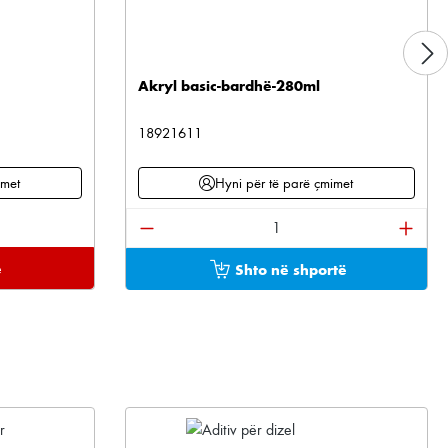
Akryl basic-bardhë-280ml
18921611
imet
Hyni për të parë çmimet
Sasia e produktit: Shkruani sasinë e 
e
Shto në shportë