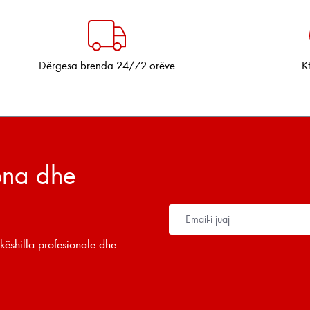
Dërgesa brenda 24/72 orëve
K
tona dhe
këshilla profesionale dhe