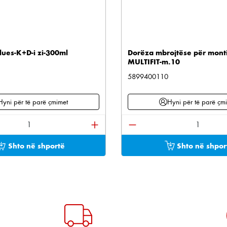
lues-K+D-i zi-300ml
Dorëza mbrojtëse për mont
MULTIFIT-m.10
5899400110
Hyni për të parë çmimet
Hyni për të parë çm
e përdorni butonat për të rritur ose ulur sasinë.
oduktit: Shkruani sasinë e dëshiruar ose përdorni bu
Sasia e produktit: Shkru
Shto në shportë
Shto në shpor