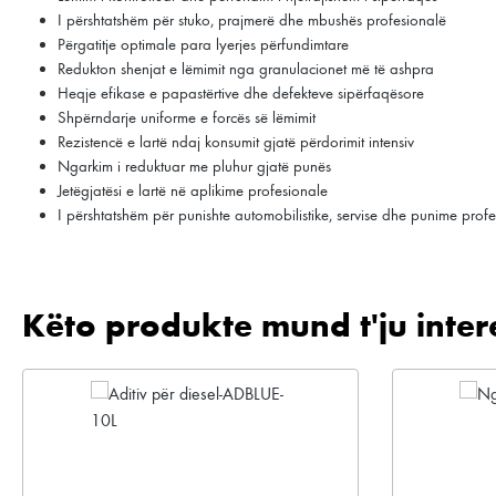
I përshtatshëm për stuko, prajmerë dhe mbushës profesionalë
Përgatitje optimale para lyerjes përfundimtare
Redukton shenjat e lëmimit nga granulacionet më të ashpra
Heqje efikase e papastërtive dhe defekteve sipërfaqësore
Shpërndarje uniforme e forcës së lëmimit
Rezistencë e lartë ndaj konsumit gjatë përdorimit intensiv
Ngarkim i reduktuar me pluhur gjatë punës
Jetëgjatësi e lartë në aplikime profesionale
I përshtatshëm për punishte automobilistike, servise dhe punime profes
Këto produkte mund t'ju inter
Kalo galerinë e produktit