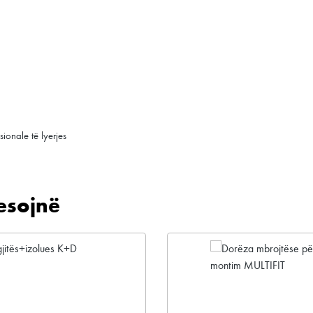
ionale të lyerjes
esojnë