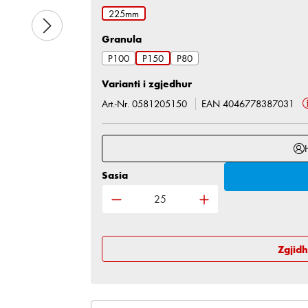
225mm
Zgjidh
Granula
P100
P150
P80
Varianti i zgjedhur
Art.-Nr. 0581205150
EAN 4046778387031
Sasia
Sasia e produktit: Shkruani sasinë
Zgjid