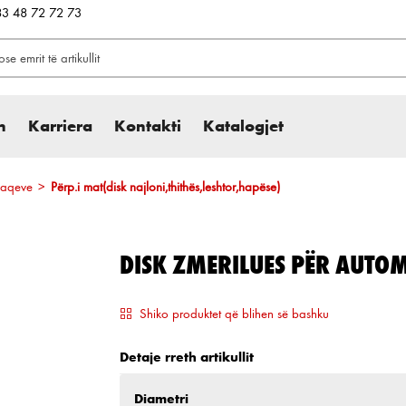
383 48 72 72 73
h
Karriera
Kontakti
Katalogjet
rfaqeve
>
Përp.i mat(disk najloni,thithës,leshtor,hapëse)
DISK ZMERILUES PËR AUTOM
Shiko produktet që blihen së bashku
Detaje rreth artikullit
Zgjidh
Diametri