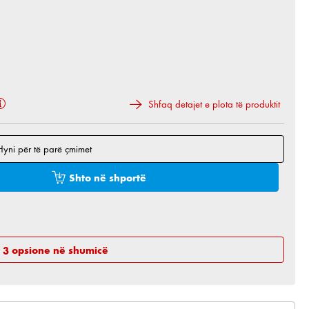
Shfaq detajet e plota të produktit
Hyni për të parë çmimet
 e dëshiruar ose përdorni butonat për të rritur ose 
Shto në shportë
h 3 opsione në shumicë