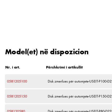
Model(et) në dispozicion
Nr. i art.
Përshkrimi i artikullit
0581205100
Disk zmerilues për automjete-USEIT-P100-
0581205150
Disk zmerilues për automjete-USEIT-P150-
058120580
Disk zmerilues për automjete-USEIT-P80-D