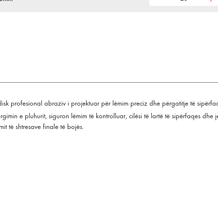
isk profesional abraziv i projektuar për lëmim preciz dhe përgatitje të sipërfa
min e pluhurit, siguron lëmim të kontrolluar, cilësi të lartë të sipërfaqes dhe
t të shtresave finale të bojës.