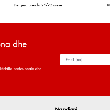
Dërgesa brenda 24/72 orëve
K
tona dhe
këshilla profesionale dhe
Na ndiqni