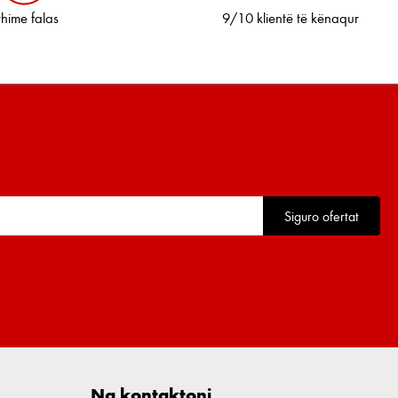
thime falas
9/10 klientë të kënaqur
Siguro ofertat
Na kontaktoni