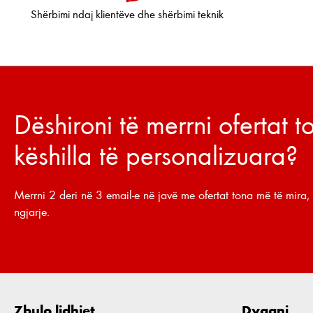
Shërbimi ndaj klientëve dhe shërbimi teknik
Dëshironi të merrni ofertat 
këshilla të personalizuara?
Merrni 2 deri në 3 email-e në javë me ofertat tona më të mira, 
ngjarje.
Zbulo lidhjet
Dyqani