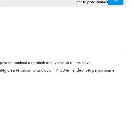
për të parë çmimet
qeve në punimet e riparimit dhe lyerjes së automjeteve.
 jetëgjatësi të shtuar. Granulacioni P150 është ideal për përpunimin e