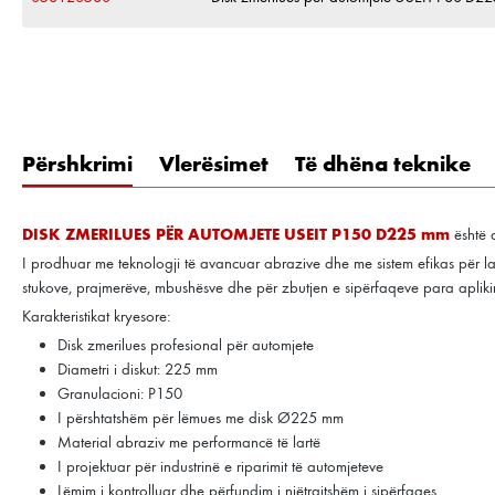
Përshkrimi
Vlerësimet
Të dhëna teknike
DISK ZMERILUES PËR AUTOMJETE USEIT P150 D225 mm
është d
I prodhuar me teknologji të avancuar abrazive dhe me sistem efikas për largi
stukove, prajmerëve, mbushësve dhe për zbutjen e sipërfaqeve para aplikimi
Karakteristikat kryesore:
Disk zmerilues profesional për automjete
Diametri i diskut: 225 mm
Granulacioni: P150
I përshtatshëm për lëmues me disk Ø225 mm
Material abraziv me performancë të lartë
I projektuar për industrinë e riparimit të automjeteve
Lëmim i kontrolluar dhe përfundim i njëtrajtshëm i sipërfaqes