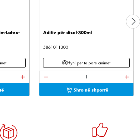
im-Latex-
Aditiv për dizel-300ml
5861011300
imet
Hyni për të parë çmimet
tonat për të rritur ose ulur sasinë.
ani sasinë e dëshiruar ose përdorni butonat për të 
Sasia e produktit: Shkruani sasinë e 
të
Shto në shportë