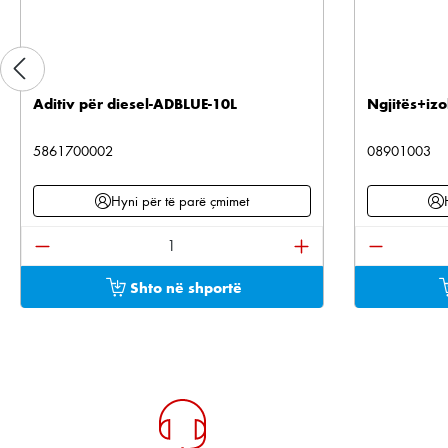
Aditiv për diesel-ADBLUE-10L
Ngjitës+izo
5861700002
08901003
Hyni për të parë çmimet
Sasia e produktit: Shkruani sasinë e dëshiruar os
Sasia e pr
Shto në shportë