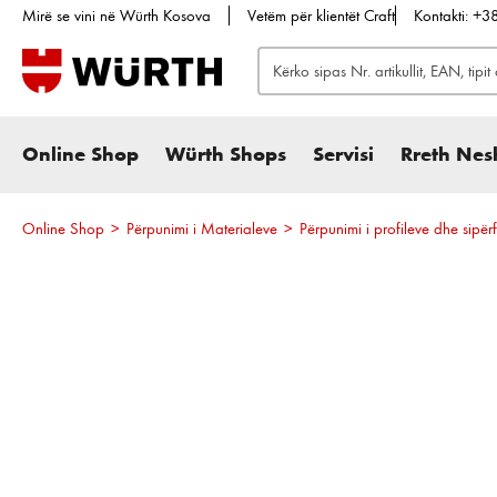
Mirë se vini në Würth Kosova
Vetëm për klientët Craft
Kontakti: +
te kërkimi
Kalo te navigimi kryesor
Online Shop
Würth Shops
Servisi
Rreth Nes
Online Shop
>
Përpunimi i Materialeve
>
Përpunimi i profileve dhe sipë
Kalo galerinë e imazheve