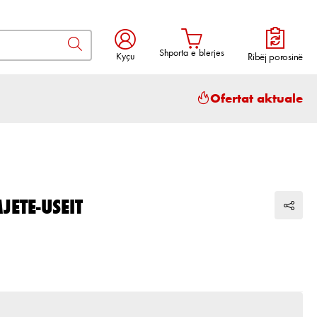
Shporta e blerjes
Kyçu
Ribëj porosinë
Shporta përmban 0 artikuj. Vlera to
Ofertat aktuale
JETE-USEIT