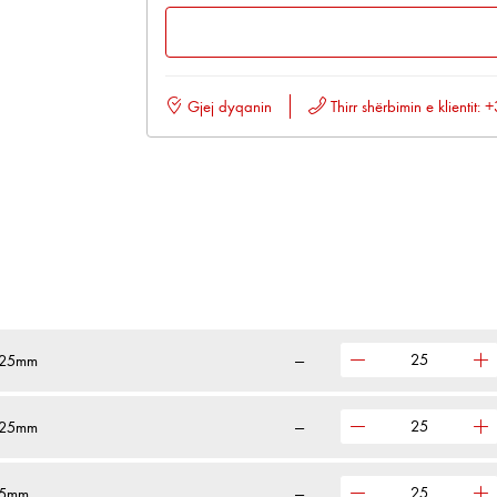
Gjej dyqanin
Thirr shërbimin e klientit
D225mm
—
D225mm
—
225mm
—