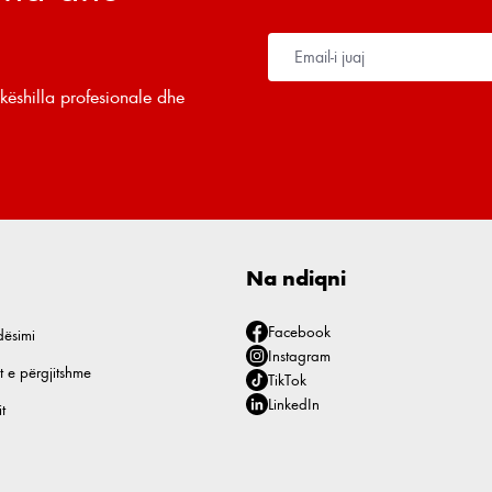
këshilla profesionale dhe
Na ndiqni
Facebook
dësimi
Instagram
t e përgjitshme
TikTok
LinkedIn
t