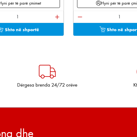
Hyni për të parë çmimet
Hyni për të parë çm
e përdorni butonat për të rritur ose ulur sasinë.
oduktit: Shkruani sasinë e dëshiruar ose përdorni bu
Sasia e produktit: Shkru
Shto në shportë
Shto në shpor
Dërgesa brenda 24/72 orëve
K
tona dhe