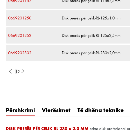
0669201152
Disk prerës për çelik-RL-115x2,5mm
0669201250
Disk prerës për çelik-RL-125x1,0mm
0669201252
Disk prerës për çelik-RL-125x2,5mm
0669202302
Disk prerës për çelik-RL-230x2,0mm
1
2
Përshkrimi
Vlerësimet
Të dhëna teknike
DISK PRERËS PËR ÇELIK RL 230 x 2,0 MM
është disk profesional pr