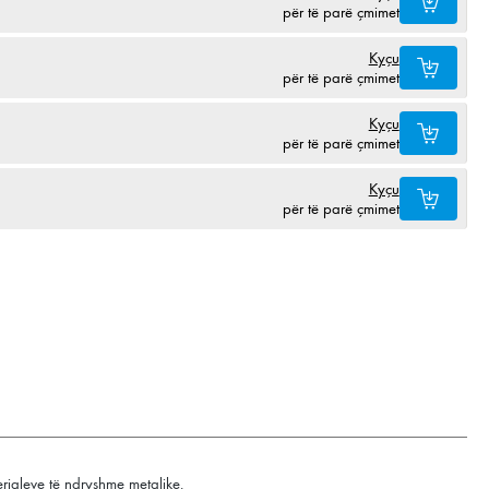
për të parë çmimet
Kyçu
për të parë çmimet
Kyçu
për të parë çmimet
Kyçu
për të parë çmimet
terialeve të ndryshme metalike.