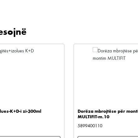
esojnë
lues-K+D-i zi-300ml
Dorëza mbrojtëse për mont
MULTIFIT-m.10
5899400110