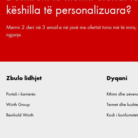
këshilla të personalizuara?
Merrni 2 deri në 3 email-e në javë me ofertat tona më të mira, 
ngjarje.
Zbulo lidhjet
Dyqani
Portali i karrierës
Kthimi dhe zëven
Würth Group
Termet dhe kushte
Reinhold Würth
Kodi i konformiteti