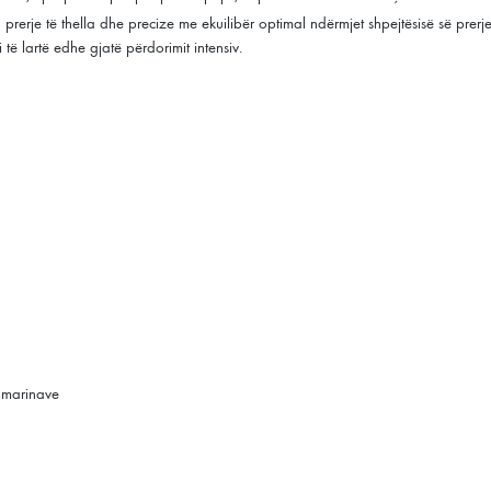
erje të thella dhe precize me ekuilibër optimal ndërmjet shpejtësisë së prerjes
ë lartë edhe gjatë përdorimit intensiv.
lamarinave