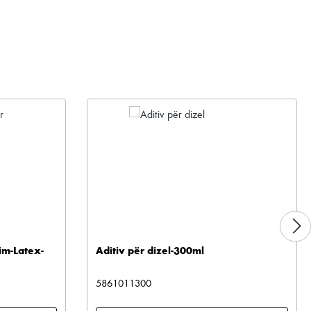
im-Latex-
Aditiv për dizel-300ml
5861011300