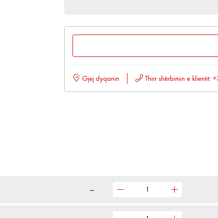
Gjej dyqanin
Thirr shërbimin e klientit
—