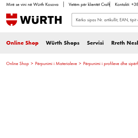
Mirë se vini në Würth Kosova
Vetëm për klientët Craft
Kontakti: +
te kërkimi
Kalo te navigimi kryesor
Online Shop
Würth Shops
Servisi
Rreth Nes
Online Shop
>
Përpunimi i Materialeve
>
Përpunimi i profileve dhe sipë
Kalo galerinë e imazheve