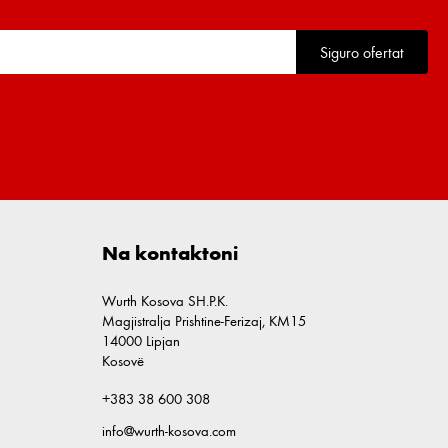
Siguro ofertat
Na kontaktoni
Wurth Kosova SH.P.K.
Magjistralja Prishtine-Ferizaj, KM15
14000 Lipjan
Kosovë
+383 38 600 308
info@wurth-kosova.com