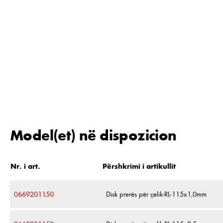
Model(et) në dispozicion
Nr. i art.
Përshkrimi i artikullit
0669201150
Disk prerës për çelik-RL-115x1,0mm