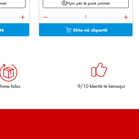
imet
Hyni për të parë çmimet
tonat për të rritur ose ulur sasinë.
ani sasinë e dëshiruar ose përdorni butonat për të 
Sasia e produktit: Shkruani sasinë e 
të
Shto në shportë
thime falas
9/10 klientë të kënaqur