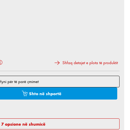
eshëm.)
lisht nuk është i disponueshëm.)
shëm.)
Shfaq detajet e plota të produktit
Hyni për të parë çmimet
 e dëshiruar ose përdorni butonat për të rritur ose 
Shto në shportë
h 7 opsione në shumicë