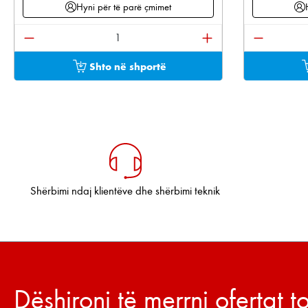
Hyni për të parë çmimet
Sasia e produktit: Shkruani sasinë e dëshiruar os
Sasia e pr
Shto në shportë
Shërbimi ndaj klientëve dhe shërbimi teknik
Dëshironi të merrni ofertat 