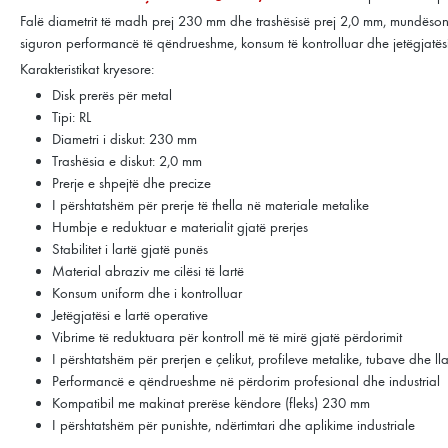
Falë diametrit të madh prej 230 mm dhe trashësisë prej 2,0 mm, mundëson pr
siguron performancë të qëndrueshme, konsum të kontrolluar dhe jetëgjatësi t
Karakteristikat kryesore:
Disk prerës për metal
Tipi: RL
Diametri i diskut: 230 mm
Trashësia e diskut: 2,0 mm
Prerje e shpejtë dhe precize
I përshtatshëm për prerje të thella në materiale metalike
Humbje e reduktuar e materialit gjatë prerjes
Stabilitet i lartë gjatë punës
Material abraziv me cilësi të lartë
Konsum uniform dhe i kontrolluar
Jetëgjatësi e lartë operative
Vibrime të reduktuara për kontroll më të mirë gjatë përdorimit
I përshtatshëm për prerjen e çelikut, profileve metalike, tubave dhe l
Performancë e qëndrueshme në përdorim profesional dhe industrial
Kompatibil me makinat prerëse këndore (fleks) 230 mm
I përshtatshëm për punishte, ndërtimtari dhe aplikime industriale