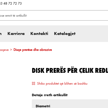
383 48 72 72 73
h
Karriera
Kontakti
Katalogjet
rfaqeve
>
Disqe prerëse dhe abrazive
DISK PRERËS PËR ÇELIK RED
Shiko produktet që blihen së bashku
Detaje rreth artikullit
Zgjidh
Diametri