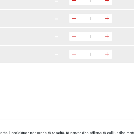
—
—
—
—
erës, i projektuar për prerje të shpejtë, të pastër dhe efikase të çelikut dhe ma