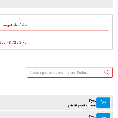
Regjistrohu falas
: +383 48 72 72 73
Kyçu
për të parë çmimet
Kyçu