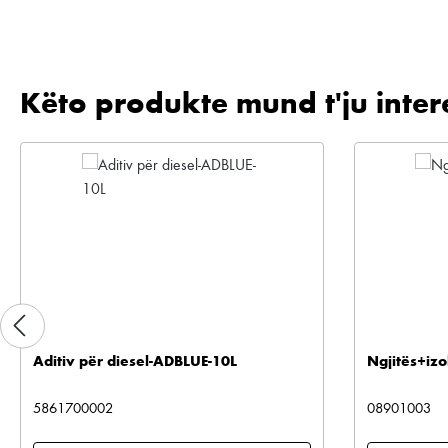
Këto produkte mund t'ju inter
Kalo galerinë e produktit
Aditiv për diesel-ADBLUE-10L
Ngjitës+izo
5861700002
08901003