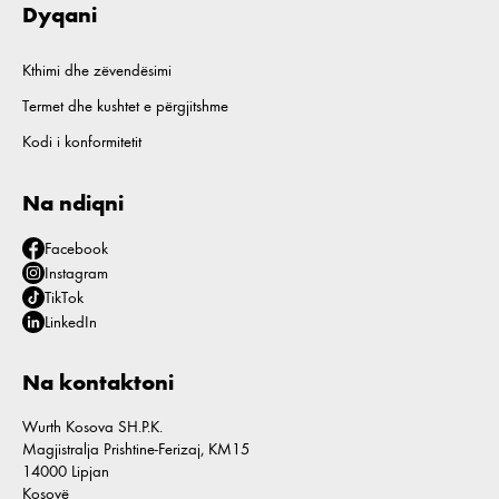
Dyqani
Kthimi dhe zëvendësimi
Termet dhe kushtet e përgjitshme
Kodi i konformitetit
Na ndiqni
Facebook
Instagram
TikTok
LinkedIn
Na kontaktoni
Wurth Kosova SH.P.K.
Magjistralja Prishtine-Ferizaj, KM15
14000 Lipjan
Kosovë