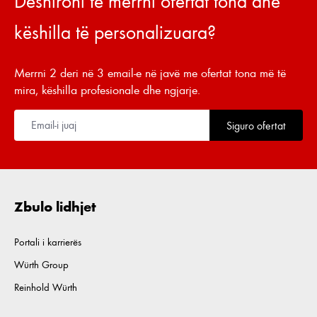
Dëshironi të merrni ofertat tona dhe
këshilla të personalizuara?
Merrni 2 deri në 3 email-e në javë me ofertat tona më të
mira, këshilla profesionale dhe ngjarje.
Siguro ofertat
Zbulo lidhjet
Portali i karrierës
Würth Group
Reinhold Würth