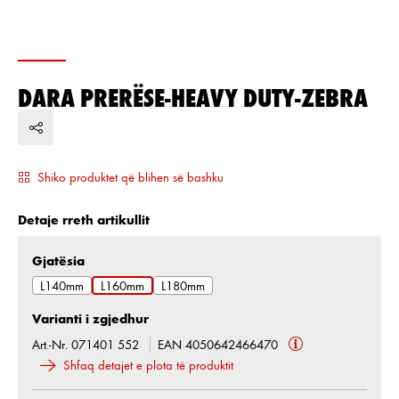
DARA PRERËSE-HEAVY DUTY-ZEBRA
Shiko produktet që blihen së bashku
Detaje rreth artikullit
Zgjidh
Gjatësia
L140mm
L160mm
L180mm
Varianti i zgjedhur
Art.-Nr. 071401 552
EAN 4050642466470
Shfaq detajet e plota të produktit