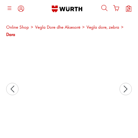
ajtja kryesore
Online Shop
>
Vegla Dore dhe Aksesorë
>
Vegla dore, zebra
>
Dara
Kalo galerinë e imazheve