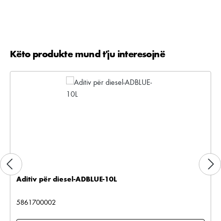
Këto produkte mund t'ju interesojnë
Kalo galerinë e produktit
Aditiv për diesel-ADBLUE-10L
5861700002