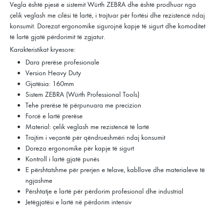
Vegla është pjesë e sistemit Würth ZEBRA dhe është prodhuar nga
çelik veglash me cilësi të lartë, i trajtuar për fortësi dhe rezistencë ndaj
konsumit. Dorezat ergonomike sigurojnë kapje të sigurt dhe komoditet
të lartë gjatë përdorimit të zgjatur.
Karakteristikat kryesore:
Dara prerëse profesionale
Version Heavy Duty
Gjatësia: 160mm
Sistem ZEBRA (Würth Professional Tools)
Tehe prerëse të përpunuara me precizion
Forcë e lartë prerëse
Material: çelik veglash me rezistencë të lartë
Trajtim i veçantë për qëndrueshmëri ndaj konsumit
Doreza ergonomike për kapje të sigurt
Kontroll i lartë gjatë punës
E përshtatshme për prerjen e telave, kabllove dhe materialeve të
ngjashme
Përshtatje e lartë për përdorim profesional dhe industrial
Jetëgjatësi e lartë në përdorim intensiv