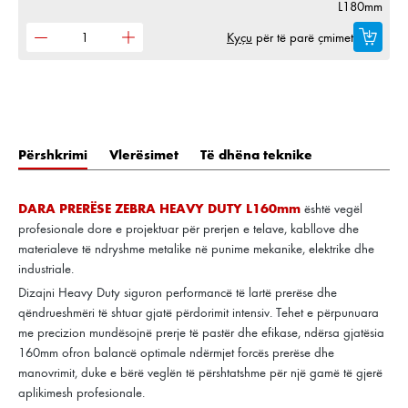
L180mm
Kyçu
për të parë çmimet
Përshkrimi
Vlerësimet
Të dhëna teknike
DARA PRERËSE ZEBRA HEAVY DUTY L160mm
është vegël
profesionale dore e projektuar për prerjen e telave, kabllove dhe
materialeve të ndryshme metalike në punime mekanike, elektrike dhe
industriale.
Dizajni Heavy Duty siguron performancë të lartë prerëse dhe
qëndrueshmëri të shtuar gjatë përdorimit intensiv. Tehet e përpunuara
me precizion mundësojnë prerje të pastër dhe efikase, ndërsa gjatësia
160mm ofron balancë optimale ndërmjet forcës prerëse dhe
manovrimit, duke e bërë veglën të përshtatshme për një gamë të gjerë
aplikimesh profesionale.