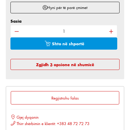
Hyni për të parë çmimet
Sasia
Sasia e produktit: Shkruani sasinë e dëshiruar ose 
Shto në shportë
Zgjidh 3 opsione në shumicë
Regjistrohu falas
Gjej dyqanin
Thirr shërbimin e klientit: +383 48 72 72 73