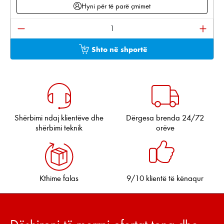
Hyni për të parë çmimet
Sasia e produktit: Shkruani sasinë e dëshiruar ose pë
Shto në shportë
Shërbimi ndaj klientëve dhe
Dërgesa brenda 24/72
shërbimi teknik
orëve
Kthime falas
9/10 klientë të kënaqur