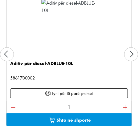
Aditiv për diesel-ADBLUE-10L
5861700002
Hyni për të parë çmimet
Sasia e produktit: Shkruani sasinë e dëshiruar ose pë
Shto në shportë