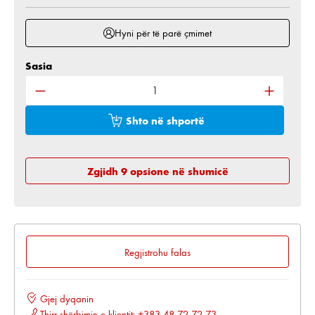
Hyni për të parë çmimet
Sasia
Sasia e produktit: Shkruani sasinë e dëshiruar ose 
Shto në shportë
Zgjidh 9 opsione në shumicë
Regjistrohu falas
Gjej dyqanin
Thirr shërbimin e klientit: +383 48 72 72 73