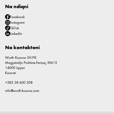
Na ndiqni
Facebook
Instagram
TikTok
LinkedIn
Na kontaktoni
Wurth Kosova SH.P.K.
Magjistralja Prishtine-Ferizaj, KM15
14000 Lipjan
Kosovë
+383 38 600 308
info@wurth-kosova.com