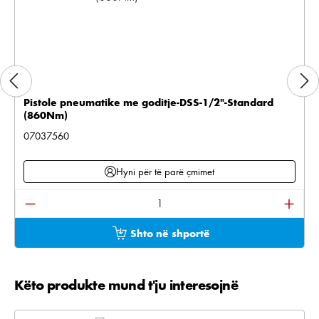
Pistole pneumatike me goditje-DSS-1/2"-Standard
(860Nm)
07037560
Hyni për të parë çmimet
Sasia e produktit: Shkruani sasinë e dëshiruar ose pë
Shto në shportë
Këto produkte mund t'ju interesojnë
Kalo galerinë e produktit