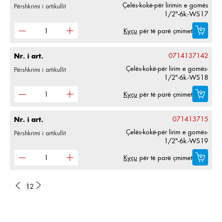
Çelës-kokë-për lirimin e gomës
Përshkrimi i artikullit
1/2"-6k.-WS17
Kyçu
për të parë çmimet
Nr. i art.
0714137142
Çelës-kokë-për lirim e gomës-
Përshkrimi i artikullit
1/2"-6k.-WS18
Kyçu
për të parë çmimet
Nr. i art.
071413715
Çelës-kokë-për lirim e gomës-
Përshkrimi i artikullit
1/2"-6k.-WS19
Kyçu
për të parë çmimet
1
2