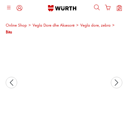
ajtja kryesore
Online Shop
>
Vegla Dore dhe Aksesorë
>
Vegla dore, zebra
>
Bita
Kalo galerinë e imazheve