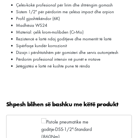
Çelës-kokë profesional për lirim dhe shtrëngim gomash
Sistem 1/2" për përdorim me çelësa impact dhe arpion
Profil gjashtëkëndor (6K)
Madhësia WS24
Material: çelik krom-molibden (Cr-Mo)
Rezistencë e lartë ndaj goditjeve dhe momentit të lartë
Sipërfaqe kundër korrozionit
Dizajn i përshtatshëm për gomisteri dhe servis automjetesh
Përdorim profesional intensiv në punët e rrotave
Jetëgjatësi e lartë në kushte pune të rënda
Shpesh blihen së bashku me këtë produkt
Kalo galerinë e produktit