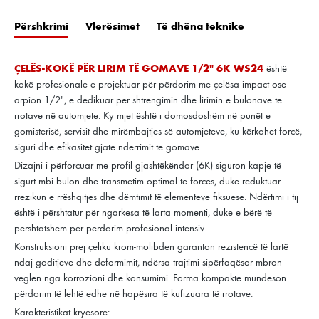
Përshkrimi
Vlerësimet
Të dhëna teknike
ÇELËS-KOKË PËR LIRIM TË GOMAVE 1/2" 6K WS24
është
kokë profesionale e projektuar për përdorim me çelësa impact ose
arpion 1/2", e dedikuar për shtrëngimin dhe lirimin e bulonave të
rrotave në automjete. Ky mjet është i domosdoshëm në punët e
gomisterisë, servisit dhe mirëmbajtjes së automjeteve, ku kërkohet forcë,
siguri dhe efikasitet gjatë ndërrimit të gomave.
Dizajni i përforcuar me profil gjashtëkëndor (6K) siguron kapje të
sigurt mbi bulon dhe transmetim optimal të forcës, duke reduktuar
rrezikun e rrëshqitjes dhe dëmtimit të elementeve fiksuese. Ndërtimi i tij
është i përshtatur për ngarkesa të larta momenti, duke e bërë të
përshtatshëm për përdorim profesional intensiv.
Konstruksioni prej çeliku krom-molibden garanton rezistencë të lartë
ndaj goditjeve dhe deformimit, ndërsa trajtimi sipërfaqësor mbron
veglën nga korrozioni dhe konsumimi. Forma kompakte mundëson
përdorim të lehtë edhe në hapësira të kufizuara të rrotave.
Karakteristikat kryesore: