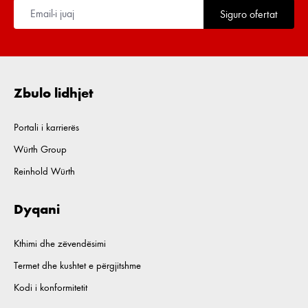
Siguro ofertat
Zbulo lidhjet
Portali i karrierës
Würth Group
Reinhold Würth
Dyqani
Kthimi dhe zëvendësimi
Termet dhe kushtet e përgjitshme
Kodi i konformitetit