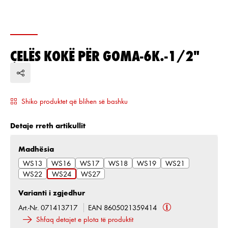
ÇELËS KOKË PËR GOMA-6K.-1/2"
Shiko produktet që blihen së bashku
Detaje rreth artikullit
Zgjidh
Madhësia
WS13
WS16
WS17
WS18
WS19
WS21
WS22
WS24
WS27
Varianti i zgjedhur
Art.-Nr. 071413717
EAN 8605021359414
Shfaq detajet e plota të produktit