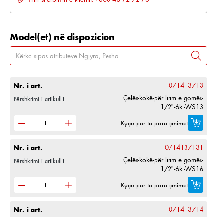
Model(et) në dispozicion
Nr. i art.
071413713
Çelës-kokë-për lirim e gomës-
Përshkrimi i artikullit
1/2"-6k.-WS13
Kyçu
për të parë çmimet
Nr. i art.
0714137131
Çelës-kokë-për lirim e gomës-
Përshkrimi i artikullit
1/2"-6k.-WS16
Kyçu
për të parë çmimet
Nr. i art.
071413714