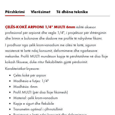
Përshkrimi
Vlerësimet
Të dhëna teknike
ÇELËS-KOKË ARPIONI 1/4" MULTI 6mm
është aksesor
profesional për arpionë dhe vegla 1/4", i projektuar për shtrëngimin
dhe lirimin e bulonave dhe dadove me profile të ndryshme fiksimi.
I prodhuar nga çelik krom-vanadium me cilësi të lartë, siguron
rezistencë të lartë ndaj konsumit, deformimeve dhe ngarkesave
mekanike. Profili MULTI mundëson kapje të përshtatshme në disa lloje
kokash fiksuese, duke rritur fleksibilitetin gjatë përdorimit.
Karakteristikat kryesore:
Çelës kokë për arpion
Madhësia e futjes: 1/4"
Madhësia: 6mm
Profil MULTI (për disa lloje fiksimesh)
Material: çelik krom-vanadium
Kapje e sigurt dhe fleksibile
Transmetim optimal i çift-rrotullimit
Rezistencë e lartë ndaj konsumit dhe deformimeve