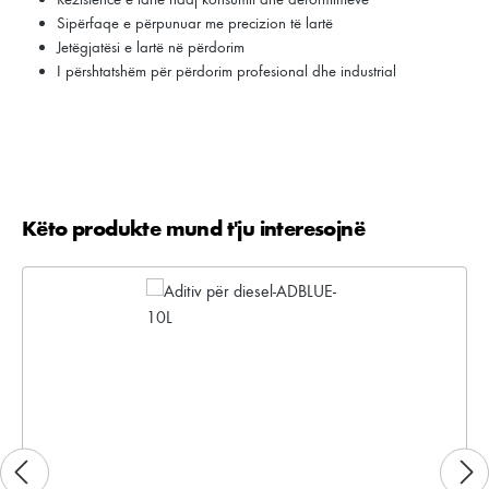
Sipërfaqe e përpunuar me precizion të lartë
Jetëgjatësi e lartë në përdorim
I përshtatshëm për përdorim profesional dhe industrial
Këto produkte mund t'ju interesojnë
Kalo galerinë e produktit