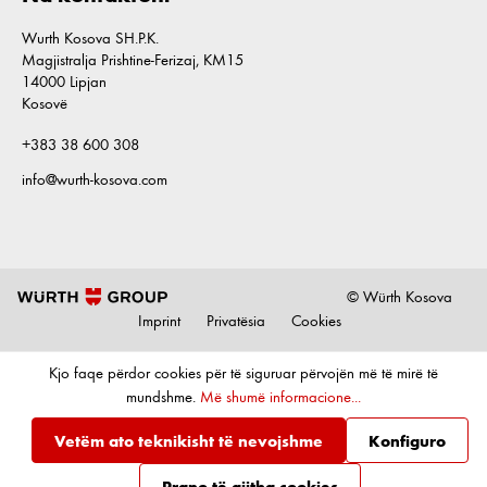
Wurth Kosova SH.P.K.
Magjistralja Prishtine-Ferizaj, KM15
14000 Lipjan
Kosovë
+383 38 600 308
info@wurth-kosova.com
© Würth Kosova
Imprint
Privatësia
Cookies
Kjo faqe përdor cookies për të siguruar përvojën më të mirë të
mundshme.
Më shumë informacione...
Vetëm ato teknikisht të nevojshme
Konfiguro
Prano të gjitha cookies