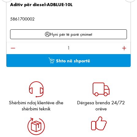
Aditiv për diesel-ADBLUE-10L
5861700002
Hyni për të parë çmimet
Sasia e produktit: Shkruani sasinë e dëshiruar ose pë
Shto në shportë
Shërbimi ndaj klientëve dhe
Dërgesa brenda 24/72
shërbimi teknik
orëve