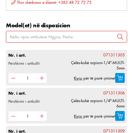
Thirr shërbimin e klientit: +383 48 72 72 73
Model(et) në dispozicion
Nr. i art.
071311305
Çelës-kokë arpioni-1/4"-MULTI-
Përshkrimi i artikullit
5mm
Kyçu
për të parë çmimet
Nr. i art.
071311306
Çelës-kokë arpioni-1/4"-MULTI-
Përshkrimi i artikullit
6mm
Kyçu
për të parë çmimet
Nr. i art.
071311309