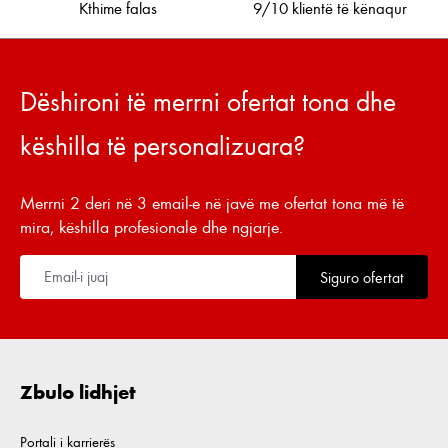
Kthime falas
9/10 klientë të kënaqur
Dëshironi të merrni ofertat tona dhe
këshilla të personalizuara?
Merrni 2 deri në 3 email-e në javë me ofertat tona më të
mira, këshilla profesionale dhe ngjarje.
Siguro ofertat
Zbulo lidhjet
Portali i karrierës