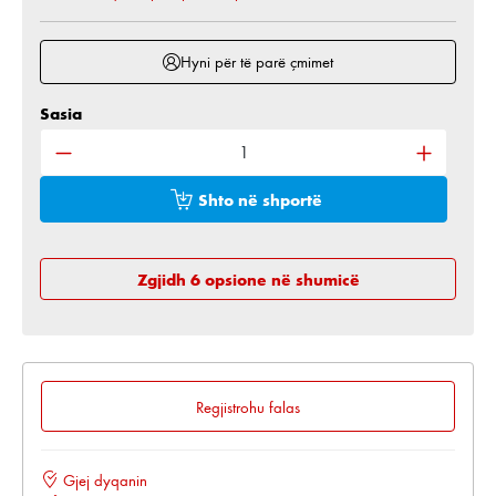
Hyni për të parë çmimet
Sasia
Sasia e produktit: Shkruani sasinë e dëshiruar ose 
Shto në shportë
Zgjidh 6 opsione në shumicë
Regjistrohu falas
Gjej dyqanin