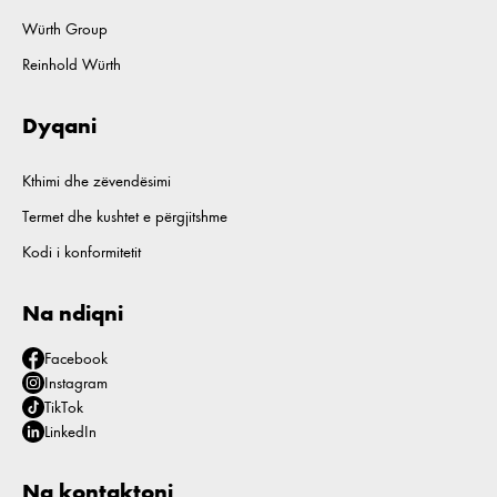
Würth Group
Reinhold Würth
Dyqani
Kthimi dhe zëvendësimi
Termet dhe kushtet e përgjitshme
Kodi i konformitetit
Na ndiqni
Facebook
Instagram
TikTok
LinkedIn
Na kontaktoni