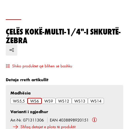
ÇELËS KOKË-MULTI-1/4"-I SHKURTË-
ZEBRA
Shiko produktet që blihen së bashku
Detaje rreth artikullit
Zgjidh
Madhësia
WS5,5
WS6
WS9
WS12
WS13
WS14
Varianti i zgjedhur
Art.-Nr. 071311306
EAN 4038898920151
Shfaq detajet e plota të produktit