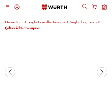
ajtja kryesore
Online Shop
>
Vegla Dore dhe Aksesorë
>
Vegla dore, zebra
>
Çelësa kokë dhe arpion
Kalo galerinë e imazheve