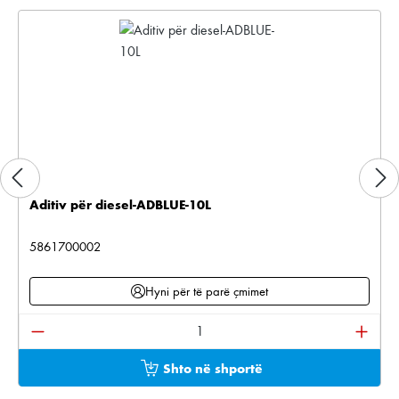
Aditiv për diesel-ADBLUE-10L
5861700002
Hyni për të parë çmimet
Sasia e produktit: Shkruani sasinë e dëshiruar ose pë
Shto në shportë