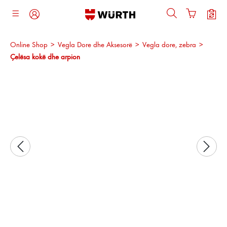
ajtja kryesore
Online Shop
>
Vegla Dore dhe Aksesorë
>
Vegla dore, zebra
>
Çelësa kokë dhe arpion
Kalo galerinë e imazheve