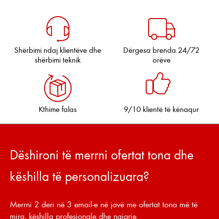
Shërbimi ndaj klientëve dhe
Dërgesa brenda 24/72
shërbimi teknik
orëve
Kthime falas
9/10 klientë të kënaqur
Dëshironi të merrni ofertat tona dhe
këshilla të personalizuara?
Merrni 2 deri në 3 email-e në javë me ofertat tona më të
mira, këshilla profesionale dhe ngjarje.