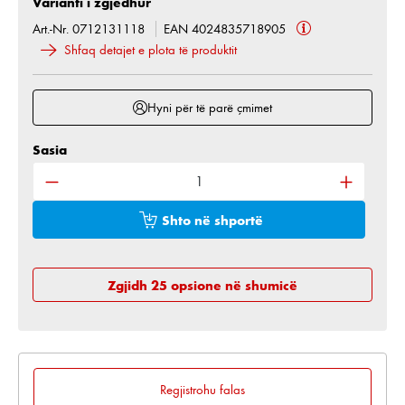
Varianti i zgjedhur
Art.-Nr. 0712131118
EAN 4024835718905
Shfaq detajet e plota të produktit
Hyni për të parë çmimet
Sasia
Sasia e produktit: Shkruani sasinë e dëshiruar ose 
Shto në shportë
Zgjidh 25 opsione në shumicë
Regjistrohu falas