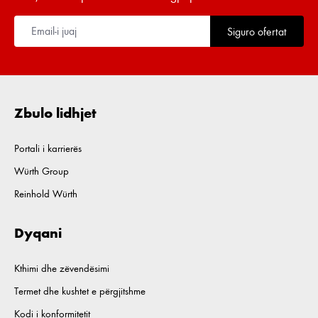
Siguro ofertat
Zbulo lidhjet
Portali i karrierës
Würth Group
Reinhold Würth
Dyqani
Kthimi dhe zëvendësimi
Termet dhe kushtet e përgjitshme
Kodi i konformitetit