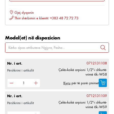
Gjej dyqanin
Thirr shërbimin e klientit: +383 48 72 72 73
Model(et) në dispozicion
Nr. i art.
0712131108
Çelës-kokë arpioni 1/2"-i shkurtë-
Përshkrimi i artikullit
vrimë 6k.-WS8
Kyçu
për të parë çmimet
Nr. i art.
0712131109
Çelës-kokë arpioni 1/2"-i shkurtë-
Përshkrimi i artikullit
vrimë 6k.-WS9