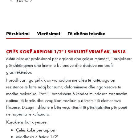
Përshkrimi
Vlerësimet
Të dhëna teknike
ÇELËS KOKË ARPIONI 1/2" I SHKURTË VRIMË 6K. WS18
është aksesor profesional për arpionë dhe çelësa momenti, i projektuar
për shtrëngimin dhe lirimin e bulonave dhe dadove me profil
gjashtëkëndor.
I prodhuar nga çelik krom-vanadium me cilësi të lartë, siguron
rezistencë të lartë ndaj konsumit, deformimeve dhe ngarkesave të
mëdha mekanike. Profili i brendshëm 6-këndor mundëson transmetim
optimal të forcës dhe zvogëlon rrezikun e dëmtimit të elementeve
fiksuese. Dizajni i shkurtë e bën veçanërisht të përshtatshëm për punë
në hapësira të kufizuara.
Karakteristikat kryesore:
Çelës kokë për arpion
Madhësia e futjes: 1/2"