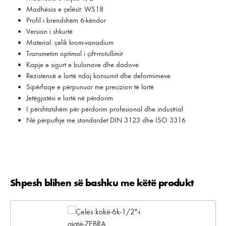
Madhësia e çelësit: WS18
Profil i brendshëm 6-këndor
Version i shkurtë
Material: çelik krom-vanadium
Transmetim optimal i çift-rrotullimit
Kapje e sigurt e bulonave dhe dadove
Rezistencë e lartë ndaj konsumit dhe deformimeve
Sipërfaqe e përpunuar me precizion të lartë
Jetëgjatësi e lartë në përdorim
I përshtatshëm për përdorim profesional dhe industrial
Në përputhje me standardet DIN 3123 dhe ISO 3316
Shpesh blihen së bashku me këtë produkt
Kalo galerinë e produktit