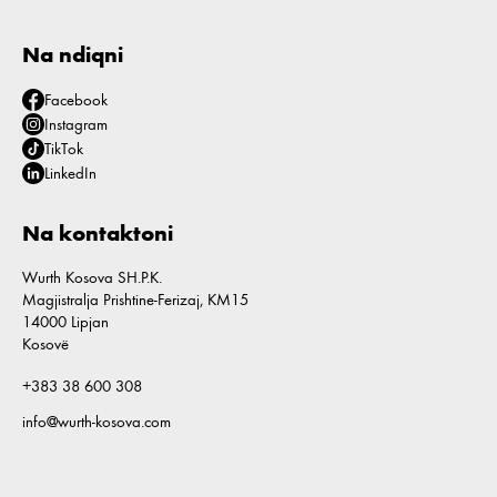
Na ndiqni
Facebook
Instagram
TikTok
LinkedIn
Na kontaktoni
Wurth Kosova SH.P.K.
Magjistralja Prishtine-Ferizaj, KM15
14000 Lipjan
Kosovë
+383 38 600 308
info@wurth-kosova.com