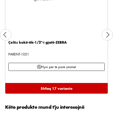
Çelës kokë-6k-1/2"-i gjatë-ZEBRA
PARENT-1051
Hyni për të parë çmimet
Shfaq 17 variante
Këto produkte mund t'ju interesojnë
Kalo galerinë e produktit