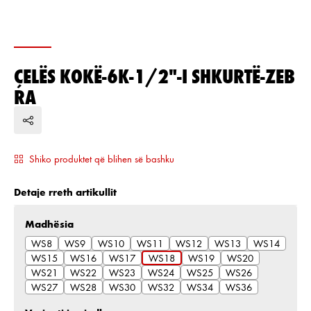
ÇELËS KOKË-6K-1/2"-I SHKURTË-ZEB
RA
Shiko produktet që blihen së bashku
Detaje rreth artikullit
Zgjidh
Madhësia
WS8
WS9
WS10
WS11
WS12
WS13
WS14
WS15
WS16
WS17
WS18
WS19
WS20
WS21
WS22
WS23
WS24
WS25
WS26
WS27
WS28
WS30
WS32
WS34
WS36