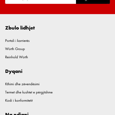
Zbulo lidhjet
Portali i karrierës
Würth Group
Reinhold Würth
Dyqani
Kthimi dhe zëvendësimi
Termet dhe kushtet e përgjitshme
Kodi i konformitetit
Na ndiqni