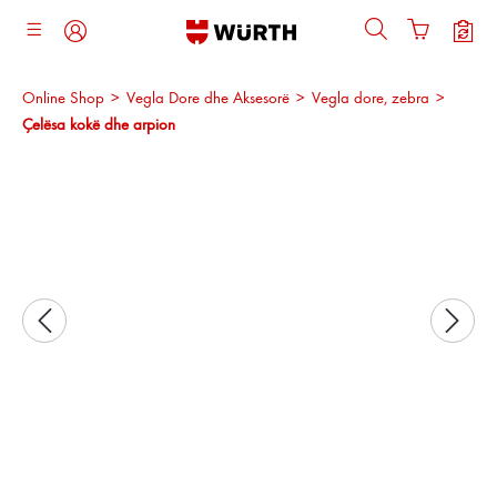
ajtja kryesore
Online Shop
>
Vegla Dore dhe Aksesorë
>
Vegla dore, zebra
>
Çelësa kokë dhe arpion
Kalo galerinë e imazheve