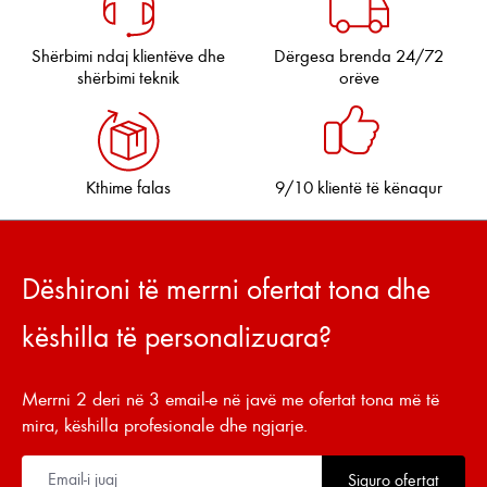
Shërbimi ndaj klientëve dhe
Dërgesa brenda 24/72
shërbimi teknik
orëve
Kthime falas
9/10 klientë të kënaqur
Dëshironi të merrni ofertat tona dhe
këshilla të personalizuara?
Merrni 2 deri në 3 email-e në javë me ofertat tona më të
mira, këshilla profesionale dhe ngjarje.
Siguro ofertat