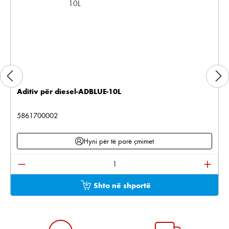
Aditiv për diesel-ADBLUE-10L
5861700002
Hyni për të parë çmimet
Sasia e produktit: Shkruani sasinë e dëshiruar ose pë
Shto në shportë