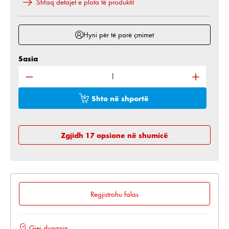
Shfaq detajet e plota të produktit
Hyni për të parë çmimet
Sasia
Sasia e produktit: Shkruani sasinë e dëshiruar ose 
Shto në shportë
Zgjidh 17 opsione në shumicë
Regjistrohu falas
Gjej dyqanin