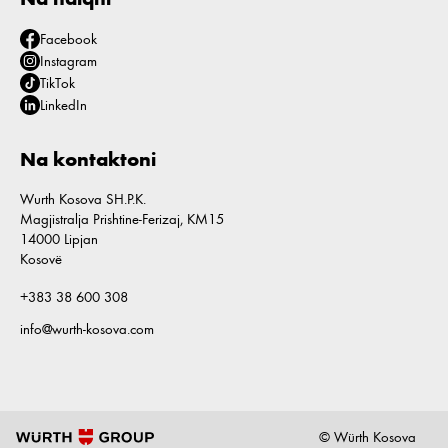
Facebook
Instagram
TikTok
LinkedIn
Na kontaktoni
Wurth Kosova SH.P.K.
Magjistralja Prishtine-Ferizaj, KM15
14000 Lipjan
Kosovë
+383 38 600 308
info@wurth-kosova.com
© Würth Kosova