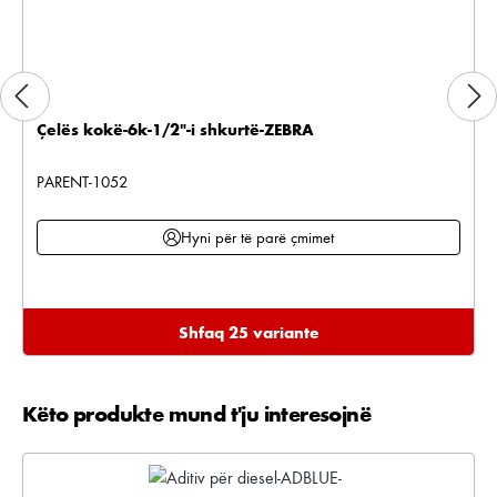
Çelës kokë-6k-1/2"-i shkurtë-ZEBRA
PARENT-1052
Hyni për të parë çmimet
Shfaq 25 variante
Këto produkte mund t'ju interesojnë
Kalo galerinë e produktit