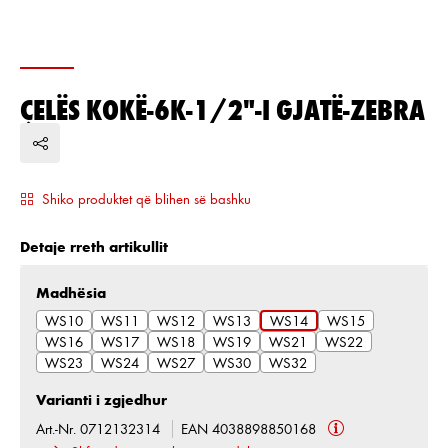
ÇELËS KOKË-6K-1/2"-I GJATË-ZEBRA
Shiko produktet që blihen së bashku
Detaje rreth artikullit
Zgjidh
Madhësia
WS10
WS11
WS12
WS13
WS14
WS15
WS16
WS17
WS18
WS19
WS21
WS22
WS23
WS24
WS27
WS30
WS32
Varianti i zgjedhur
Art.-Nr. 0712132314
EAN 4038898850168