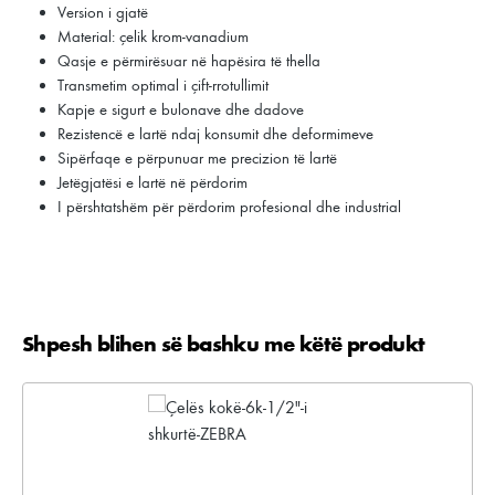
Version i gjatë
Material: çelik krom-vanadium
Qasje e përmirësuar në hapësira të thella
Transmetim optimal i çift-rrotullimit
Kapje e sigurt e bulonave dhe dadove
Rezistencë e lartë ndaj konsumit dhe deformimeve
Sipërfaqe e përpunuar me precizion të lartë
Jetëgjatësi e lartë në përdorim
I përshtatshëm për përdorim profesional dhe industrial
Shpesh blihen së bashku me këtë produkt
Kalo galerinë e produktit