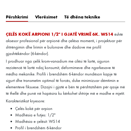
Përshkrimi
Vlerësimet
Të dhëna teknike
ÇELËS KOKË ARPIONI 1/2" I GJATË VRIMË 6K. WS14
është
aksesor profesional për arpionë dhe çelësa momenti, i projektuar për
shtrëngimin dhe lirimin e bulonave dhe dadove me profil
gjashtëkëndor (6-këndor).
I prodhuar nga çelik krom-vanadium me cilësi të lartë, siguron
rezistencë të lartë ndaj konsumit, deformimeve dhe ngarkesave të
mëdha mekanike. Profili i brendshëm 6-këndor mundëson kapje të
sigurt dhe transmetim optimal të forcës, duke minimizuar dëmtimin e
elementeve fiksuese. Dizajni i gjatë e bën të përshtatshëm për qasje më
të thellë dhe punë në hapësira ku kërkohet shtrirje më e madhe e mjetit.
Karakteristikat kryesore:
Çelës kokë për arpion
Madhësia e futjes: 1/2"
Madhësia e çelësit: WS14
Profil i brendshëm 6-këndor