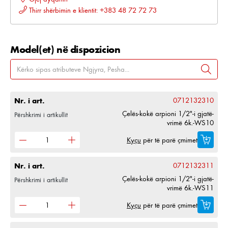
Thirr shërbimin e klientit: +383 48 72 72 73
Model(et) në dispozicion
Nr. i art.
0712132310
Çelës-kokë arpioni 1/2"-i gjatë-
Përshkrimi i artikullit
vrimë 6k.-WS10
Kyçu
për të parë çmimet
Nr. i art.
0712132311
Çelës-kokë arpioni 1/2"-i gjatë-
Përshkrimi i artikullit
vrimë 6k.-WS11
Kyçu
për të parë çmimet