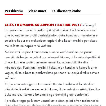
Përshkrimi
Vlerësimet
Të dhëna teknike
ÇELËS I KOMBINUAR ARPION FLEKSIBIL WS17
shtë vegël
profesionale dore e projektuar për shtrëngimin dhe lirimin e vidave
dhe bulonave me profil gjashtëkëndor, duke kombinuar funksionin e
çelësit të hapur me mekanizëm arpioni dhe kokë fleksibile për akses
më të lehtë në hapësira të vështira.
Mekanizmi i arpionit mundëson punë të vazhdueshme pa pasur
nevojë për heqjen e çelësit nga elementi fiksues, duke rritur shpejtësinë
dhe efikasitetin gjatë punimeve mekanike, automobilistike dhe
mirëmbajtjes. Funksioni fleksibil i kokës lejon këndim të kontrolluar të
veglës, duke e bërë të përshtatshme për zona ku qasja direkte është e
kufizuar.
Kapja e unazës siguron transmetim të qëndrueshëm të forcës dhe
përshtatje të saktë me elementin fiksues, duke reduktuar rrëshqitjen dhe
duke mbrojtur kokat e bulonave nga dëmtimi gjatë përdorimit.
I prodhuar nga çelik krom-vanadium cilësor, çelësi ofron rezistencë të
lartë ndaj konsumit, deformimit dhe ngarkesave mekanike. Sipërfaqja e