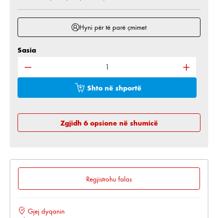
Hyni për të parë çmimet
Sasia
Sasia e produktit: Shkruani sasinë e dëshiruar ose 
Shto në shportë
Zgjidh 6 opsione në shumicë
Regjistrohu falas
Gjej dyqanin