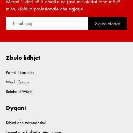
Merrni 2 deri në 3 email-e në javë me ofertat tona më të
mira, këshilla profesionale dhe ngjarje.
Siguro ofertat
Zbulo lidhjet
Portali i karrierës
Würth Group
Reinhold Würth
Dyqani
Kthimi dhe zëvendësimi
Termet dhe kushtet e përgjitshme