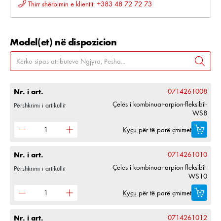
Thirr shërbimin e klientit: +383 48 72 72 73
Model(et) në dispozicion
Nr. i art.
0714261008
Çelës i kombinuar-arpion-fleksibil-
Përshkrimi i artikullit
WS8
Kyçu
për të parë çmimet
Nr. i art.
0714261010
Çelës i kombinuar-arpion-fleksibil-
Përshkrimi i artikullit
WS10
Kyçu
për të parë çmimet
Nr. i art.
0714261012