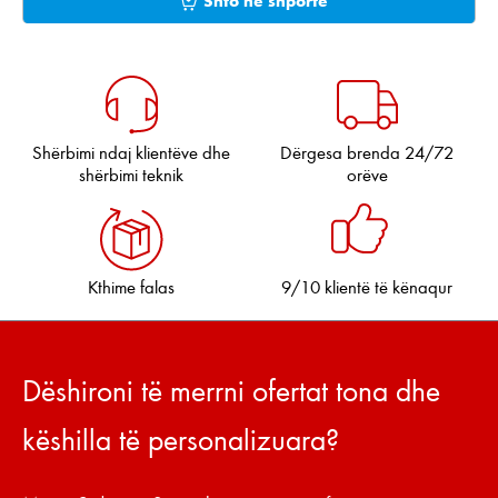
Shërbimi ndaj klientëve dhe
Dërgesa brenda 24/72
shërbimi teknik
orëve
Kthime falas
9/10 klientë të kënaqur
Dëshironi të merrni ofertat tona dhe
këshilla të personalizuara?