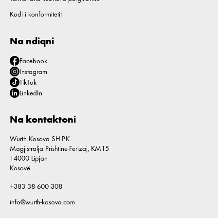
Kodi i konformitetit
Na ndiqni
Facebook
Instagram
TikTok
LinkedIn
Na kontaktoni
Wurth Kosova SH.P.K.
Magjistralja Prishtine-Ferizaj, KM15
14000 Lipjan
Kosovë
+383 38 600 308
info@wurth-kosova.com