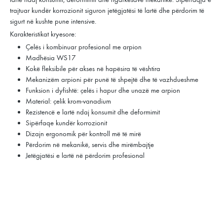
trajtuar kundër korrozionit siguron jetëgjatësi të lartë dhe përdorim të
sigurt në kushte pune intensive.
Karakteristikat kryesore:
Çelës i kombinuar profesional me arpion
Madhësia WS17
Kokë fleksibile për akses në hapësira të vështira
Mekanizëm arpioni për punë të shpejtë dhe të vazhdueshme
Funksion i dyfishtë: çelës i hapur dhe unazë me arpion
Material: çelik krom-vanadium
Rezistencë e lartë ndaj konsumit dhe deformimit
Sipërfaqe kundër korrozionit
Dizajn ergonomik për kontroll më të mirë
Përdorim në mekanikë, servis dhe mirëmbajtje
Jetëgjatësi e lartë në përdorim profesional