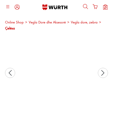
ajtja kryesore
Online Shop
>
Vegla Dore dhe Aksesorë
>
Vegla dore, zebra
>
Çelësa
Kalo galerinë e imazheve