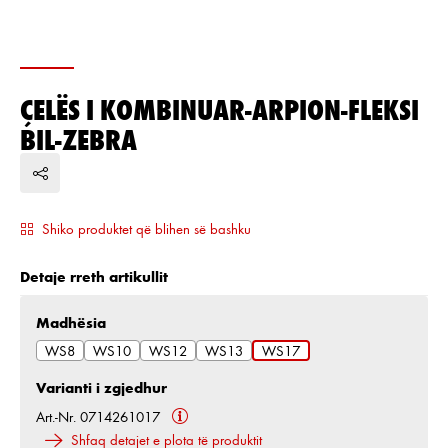
ÇELËS I KOMBINUAR-ARPION-FLEKSI
BIL-ZEBRA
Shiko produktet që blihen së bashku
Detaje rreth artikullit
Zgjidh
Madhësia
WS8
WS10
WS12
WS13
WS17
Varianti i zgjedhur
Art.-Nr. 0714261017
Shfaq detajet e plota të produktit