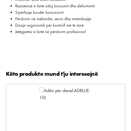
Rezistencë e lartë ndaj konsumit dhe deformimit
Sipërfaqe kundër korrozionit
Përdorim në mekanikë, servis dhe mirëmbajtje
Dizajn ergonomik për kontroll më të mirë
Jetëgjatësi e lartë në përdorim profesional
Këto produkte mund t'ju interesojnë
Kalo galerinë e produktit