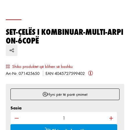
SET-ÇELËS I KOMBINUAR-MULTI-ARPI
ON-6COPË
Shiko produktet që blihen së bashku
Art.-Nr. 071425650
EAN 4045727599402
Hyni për të parë çmimet
Sasia
Sasia e produktit: Shkruani sasinë e dëshiruar ose 