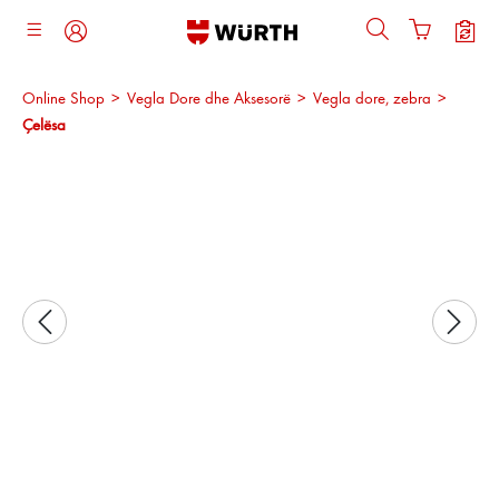
ajtja kryesore
Online Shop
>
Vegla Dore dhe Aksesorë
>
Vegla dore, zebra
>
Çelësa
Kalo galerinë e imazheve