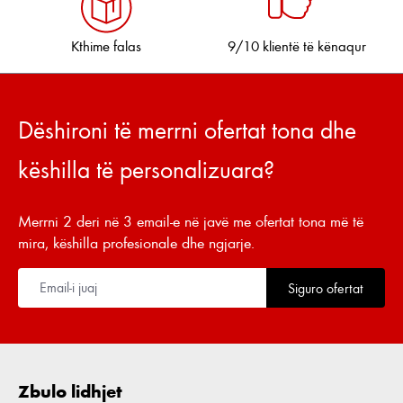
Kthime falas
9/10 klientë të kënaqur
Dëshironi të merrni ofertat tona dhe
këshilla të personalizuara?
Merrni 2 deri në 3 email-e në javë me ofertat tona më të
mira, këshilla profesionale dhe ngjarje.
Siguro ofertat
Zbulo lidhjet