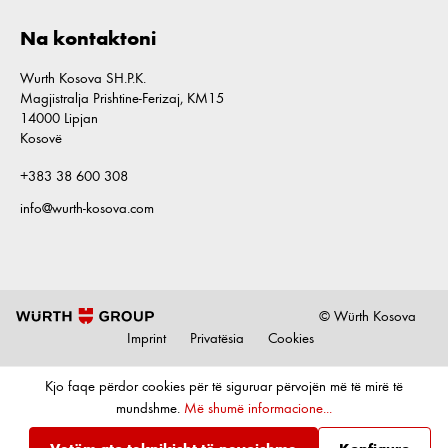
Na kontaktoni
Wurth Kosova SH.P.K.
Magjistralja Prishtine-Ferizaj, KM15
14000 Lipjan
Kosovë
+383 38 600 308
info@wurth-kosova.com
© Würth Kosova
Imprint
Privatësia
Cookies
Kjo faqe përdor cookies për të siguruar përvojën më të mirë të
mundshme.
Më shumë informacione...