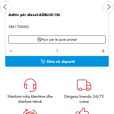
Aditiv për diesel-ADBLUE-10L
5861700002
Hyni për të parë çmimet
Sasia e produktit: Shkruani sasinë e dëshiruar ose pë
Shto në shportë
Shërbimi ndaj klientëve dhe
Dërgesa brenda 24/72
shërbimi teknik
orëve