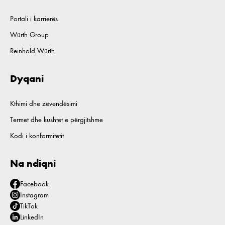
Portali i karrierës
Würth Group
Reinhold Würth
Dyqani
Kthimi dhe zëvendësimi
Termet dhe kushtet e përgjitshme
Kodi i konformitetit
Na ndiqni
Facebook
Instagram
TikTok
LinkedIn