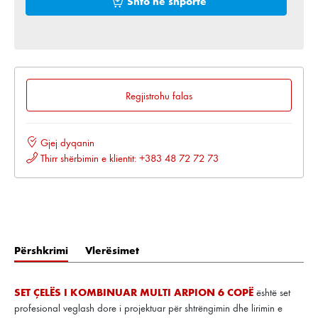
Shto në shportë
Regjistrohu falas
Gjej dyqanin
Thirr shërbimin e klientit: +383 48 72 72 73
Përshkrimi
Vlerësimet
SET ÇELËS I KOMBINUAR MULTI ARPION 6 COPË
është set
profesional veglash dore i projektuar për shtrëngimin dhe lirimin e