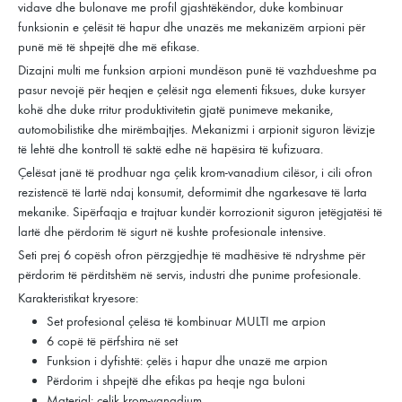
vidave dhe bulonave me profil gjashtëkëndor, duke kombinuar
funksionin e çelësit të hapur dhe unazës me mekanizëm arpioni për
punë më të shpejtë dhe më efikase.
Dizajni multi me funksion arpioni mundëson punë të vazhdueshme pa
pasur nevojë për heqjen e çelësit nga elementi fiksues, duke kursyer
kohë dhe duke rritur produktivitetin gjatë punimeve mekanike,
automobilistike dhe mirëmbajtjes. Mekanizmi i arpionit siguron lëvizje
të lehtë dhe kontroll të saktë edhe në hapësira të kufizuara.
Çelësat janë të prodhuar nga çelik krom-vanadium cilësor, i cili ofron
rezistencë të lartë ndaj konsumit, deformimit dhe ngarkesave të larta
mekanike. Sipërfaqja e trajtuar kundër korrozionit siguron jetëgjatësi të
lartë dhe përdorim të sigurt në kushte profesionale intensive.
Seti prej 6 copësh ofron përzgjedhje të madhësive të ndryshme për
përdorim të përditshëm në servis, industri dhe punime profesionale.
Karakteristikat kryesore:
Set profesional çelësa të kombinuar MULTI me arpion
6 copë të përfshira në set
Funksion i dyfishtë: çelës i hapur dhe unazë me arpion
Përdorim i shpejtë dhe efikas pa heqje nga buloni
Material: çelik krom-vanadium