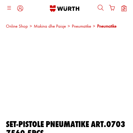
ajtja kryesore
Online Shop
>
Makina dhe Paisje
>
Pneumatike
>
Pneumatike
Kalo galerinë e imazheve
SET-PISTOLE PNEUMATIKE ART.0703
7560-5PCS