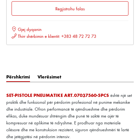
Regjistrohu falas
Gjej dyqanin
Thirr shërbimin e klientit: +383 48 72 72 73
Përshkrimi
Vlerësimet
SET-PISTOLE PNEUMATIKE ART.07037560-5PCS
është një set
praktik dhe funksional për përdorim profesional në punime mekanike
dhe industriale. Ofron performancë të qëndrueshme dhe përdorim
efikas, duke mundësuar shtrëngim dhe punë të saktë me ajër të
kompresuar në aplikime të ndryshme. E prodhuar nga materiale
cilësore dhe me konstruksion rezistent, siguron qëndrueshmëri të lartë
dhe jetëgjatësi në përdorim intensiv.