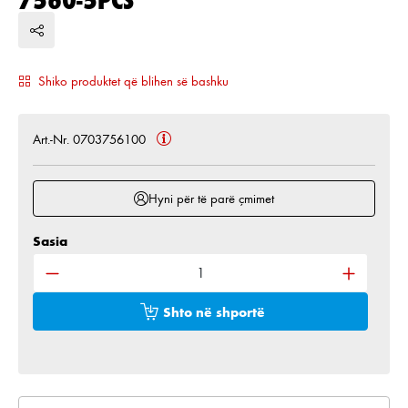
Shiko produktet që blihen së bashku
Art.-Nr. 0703756100
Hyni për të parë çmimet
Sasia
Sasia e produktit: Shkruani sasinë e dëshiruar ose 
Shto në shportë