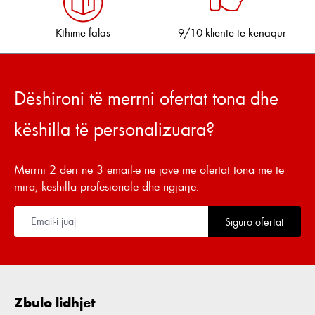
Kthime falas
9/10 klientë të kënaqur
Dëshironi të merrni ofertat tona dhe
këshilla të personalizuara?
Merrni 2 deri në 3 email-e në javë me ofertat tona më të
mira, këshilla profesionale dhe ngjarje.
Siguro ofertat
Zbulo lidhjet