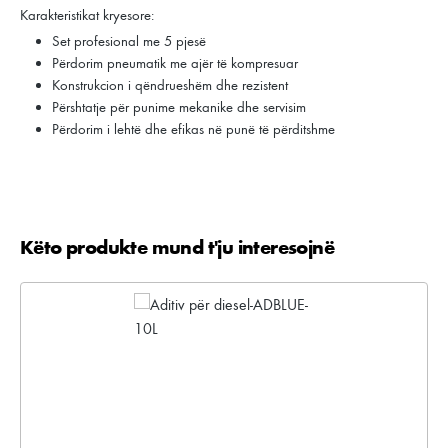
Karakteristikat kryesore:
Set profesional me 5 pjesë
Përdorim pneumatik me ajër të kompresuar
Konstrukcion i qëndrueshëm dhe rezistent
Përshtatje për punime mekanike dhe servisim
Përdorim i lehtë dhe efikas në punë të përditshme
Këto produkte mund t'ju interesojnë
Kalo galerinë e produktit