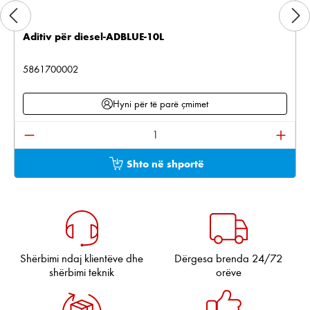
Aditiv për diesel-ADBLUE-10L
5861700002
Hyni për të parë çmimet
Sasia e produktit: Shkruani sasinë e dëshiruar ose pë
Shto në shportë
Shërbimi ndaj klientëve dhe
Dërgesa brenda 24/72
shërbimi teknik
orëve