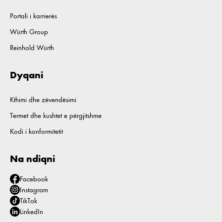
Portali i karrierës
Würth Group
Reinhold Würth
Dyqani
Kthimi dhe zëvendësimi
Termet dhe kushtet e përgjitshme
Kodi i konformitetit
Na ndiqni
Facebook
Instagram
TikTok
LinkedIn