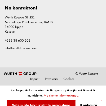
Na kontaktoni
Wurth Kosova SH.P.K.
Magjistralja Prishtine-Ferizaj, KM15
14000 Lipjan
Kosovë
+383 38 600 308
info@wurth-kosova.com
© Würth Kosova
Imprint
Privatësia
Cookies
Kjo faqe përdor cookies për të siguruar përvojën më të mirë të
mundshme.
Më shumë informacione...
Vetëm ato teknikisht të nevojshme
Konfiguro