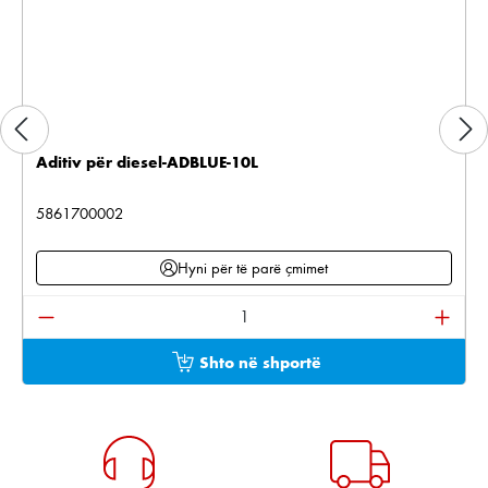
Aditiv për diesel-ADBLUE-10L
5861700002
Hyni për të parë çmimet
Sasia e produktit: Shkruani sasinë e dëshiruar ose pë
Shto në shportë