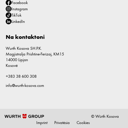
Facebook
Instagram
TikTok
LinkedIn
Na kontaktoni
Wurth Kosova SH.P.K.
Magjistralja Prishtine-Ferizaj, KM15
14000 Lipjan
Kosovë
+383 38 600 308
info@wurth-kosova.com
© Würth Kosova
Imprint
Privatësia
Cookies