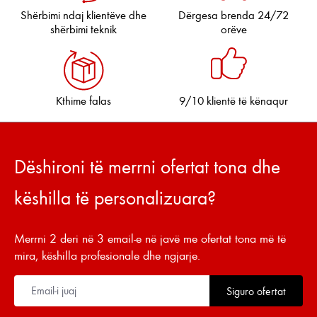
Shërbimi ndaj klientëve dhe
Dërgesa brenda 24/72
shërbimi teknik
orëve
Kthime falas
9/10 klientë të kënaqur
Dëshironi të merrni ofertat tona dhe
këshilla të personalizuara?
Merrni 2 deri në 3 email-e në javë me ofertat tona më të
mira, këshilla profesionale dhe ngjarje.
Siguro ofertat