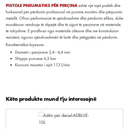
PISTOLE PNEUMATIKE PËR PERÇINA
është një mjet praktik dhe
funksional për përdorim profesional në punime montimi dhe përpunimi
metalik. Ofron performancë të qëndrueshme dhe përdorim efikas, duke
mundësuar vendosje të shpejtë dhe të sigurt të perçinave në materiale
të ndryshme. E prodhuar nga materiale cilësore dhe me konstruksion
rezistent, siguron qëndrueshmëri të lartë dhe jetëgjatësi në përdorim.
Karakteristikat kryesore:
Diametri i perçinave 2,4 - 6,4 mm
Shtypja punuese 6,3 bar
Konsumi mesatar i ajrit 113 l/min
Këto produkte mund t'ju interesojnë
Kalo galerinë e produktit