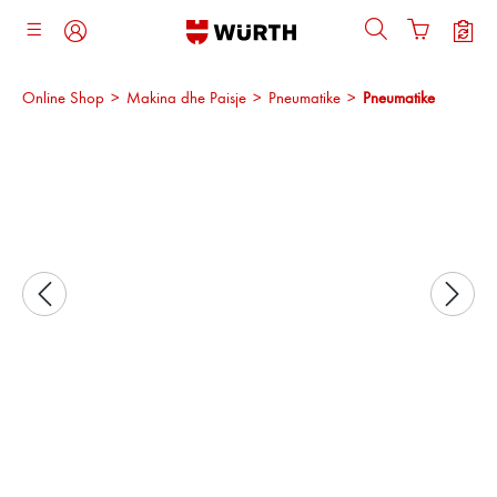
ajtja kryesore
Online Shop
>
Makina dhe Paisje
>
Pneumatike
>
Pneumatike
Kalo galerinë e imazheve