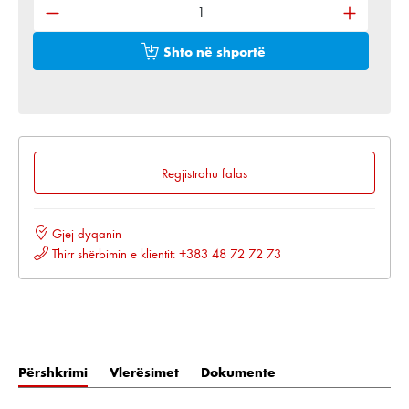
Shto në shportë
Regjistrohu falas
Gjej dyqanin
Thirr shërbimin e klientit: +383 48 72 72 73
Përshkrimi
Vlerësimet
Dokumente