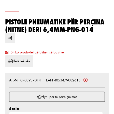
PISTOLE PNEUMATIKE PËR PERÇINA
(NITNE) DERI 6,4MM-PNG-014
Shiko produktet që blihen së bashku
Fletë teknike
Art.-Nr. 0703937014
EAN 4053479082615
Hyni për të parë çmimet
Sasia
Sasia e produktit: Shkruani sasinë e dëshiruar ose 