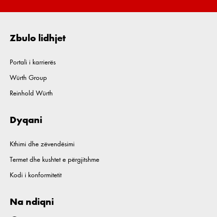
Zbulo lidhjet
Portali i karrierës
Würth Group
Reinhold Würth
Dyqani
Kthimi dhe zëvendësimi
Termet dhe kushtet e përgjitshme
Kodi i konformitetit
Na ndiqni