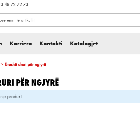
383 48 72 72 73
h
Karriera
Kontakti
Katalogjet
>
Brushë druri për ngjyrë
URI PËR NGJYRË
një produkt.