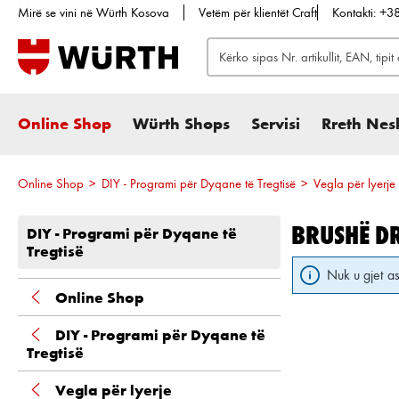
Mirë se vini në Würth Kosova
Vetëm për klientët Craft
Kontakti: +
te kërkimi
Kalo te navigimi kryesor
Online Shop
Würth Shops
Servisi
Rreth Nes
Online Shop
>
DIY - Programi për Dyqane të Tregtisë
>
Vegla për lyerje
BRUSHË DR
DIY - Programi për Dyqane të
Tregtisë
Nuk u gjet as
Online Shop
DIY - Programi për Dyqane të
Tregtisë
Vegla për lyerje