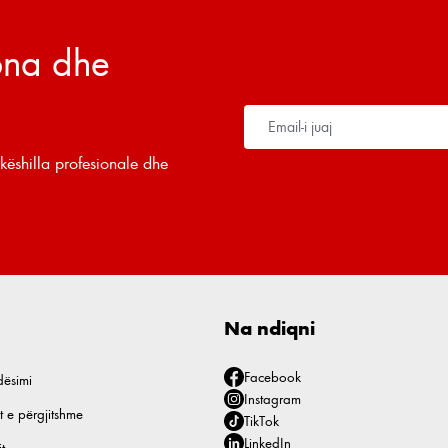
tona dhe
këshilla profesionale dhe
Na ndiqni
Facebook
dësimi
Instagram
t e përgjitshme
TikTok
LinkedIn