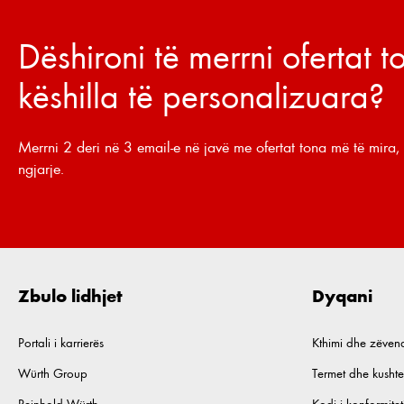
Dëshironi të merrni ofertat 
këshilla të personalizuara?
Merrni 2 deri në 3 email-e në javë me ofertat tona më të mira, 
ngjarje.
Zbulo lidhjet
Dyqani
Portali i karrierës
Kthimi dhe zëven
Würth Group
Termet dhe kushte