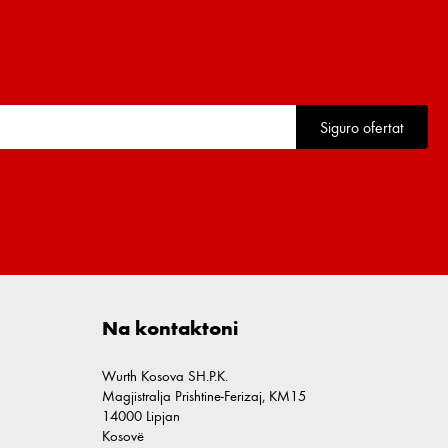
Siguro ofertat
Na kontaktoni
Wurth Kosova SH.P.K.
Magjistralja Prishtine-Ferizaj, KM15
14000 Lipjan
Kosovë