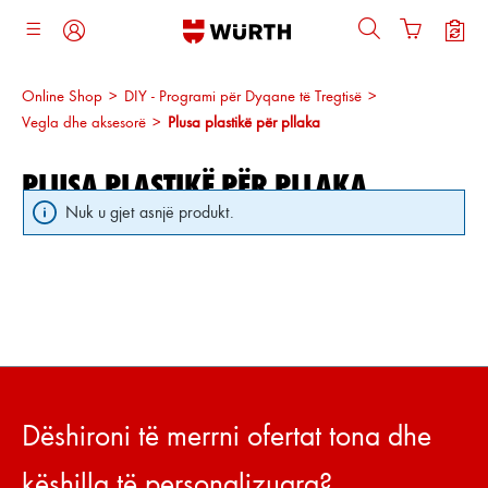
ajtja kryesore
Online Shop
>
DIY - Programi për Dyqane të Tregtisë
>
Vegla dhe aksesorë
>
Plusa plastikë për pllaka
PLUSA PLASTIKË PËR PLLAKA
Nuk u gjet asnjë produkt.
Dëshironi të merrni ofertat tona dhe
këshilla të personalizuara?