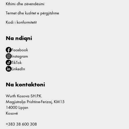
Kthimi dhe zëvendësimi
Termet dhe kushtet e përgjitshme
Kodi i konformitetit
Na ndiqni
Facebook
Instagram
TikTok
LinkedIn
Na kontaktoni
Wurth Kosova SH.P.K.
Magjistralja Prishtine-Ferizaj, KM15
14000 Lipjan
Kosovë
+383 38 600 308