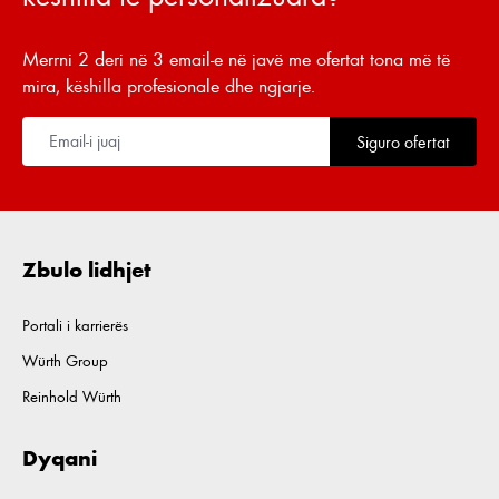
Merrni 2 deri në 3 email-e në javë me ofertat tona më të
mira, këshilla profesionale dhe ngjarje.
Siguro ofertat
Zbulo lidhjet
Portali i karrierës
Würth Group
Reinhold Würth
Dyqani