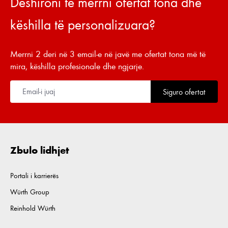
Dëshironi të merrni ofertat tona dhe
këshilla të personalizuara?
Merrni 2 deri në 3 email-e në javë me ofertat tona më të
mira, këshilla profesionale dhe ngjarje.
Siguro ofertat
Zbulo lidhjet
Portali i karrierës
Würth Group
Reinhold Würth