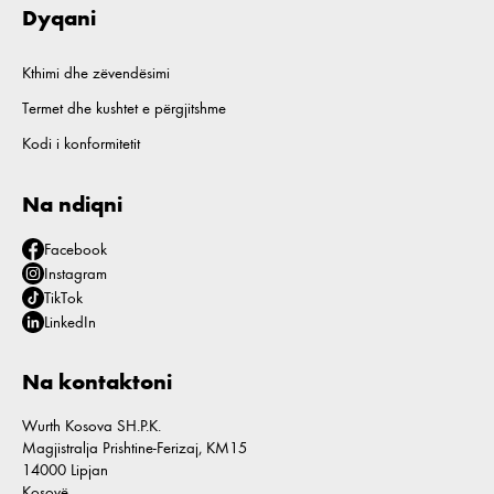
Dyqani
Kthimi dhe zëvendësimi
Termet dhe kushtet e përgjitshme
Kodi i konformitetit
Na ndiqni
Facebook
Instagram
TikTok
LinkedIn
Na kontaktoni
Wurth Kosova SH.P.K.
Magjistralja Prishtine-Ferizaj, KM15
14000 Lipjan
Kosovë