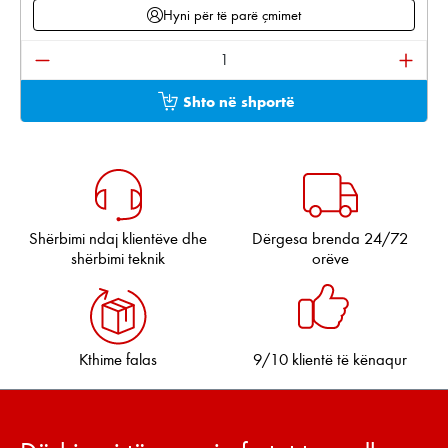
Hyni për të parë çmimet
Sasia e produktit: Shkruani sasinë e dëshiruar ose pë
Shto në shportë
Shërbimi ndaj klientëve dhe
Dërgesa brenda 24/72
shërbimi teknik
orëve
Kthime falas
9/10 klientë të kënaqur