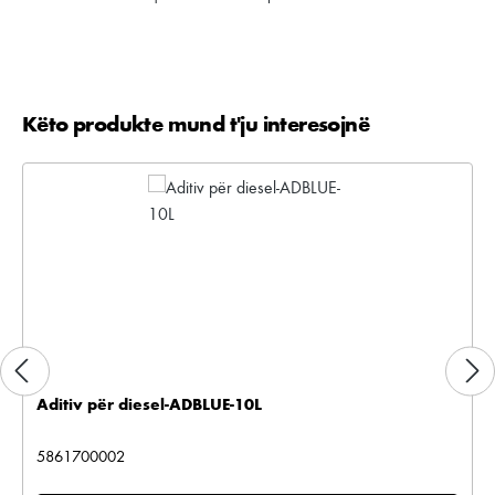
Këto produkte mund t'ju interesojnë
Kalo galerinë e produktit
Aditiv për diesel-ADBLUE-10L
5861700002