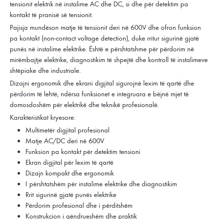
tensionit elektrik në instalime AC dhe DC, si dhe për detektim pa
kontakt të pranisë së tensionit.
Pajisja mundëson matje të tensionit deri në 600V dhe ofron funksion
pa kontakt (non-contact voltage detection), duke rritur sigurinë gjatë
punës në instalime elektrike. Është e përshtatshme për përdorim në
mirëmbajtje elektrike, diagnostikim të shpejtë dhe kontroll të instalimeve
shtëpiake dhe industriale.
Dizajni ergonomik dhe ekrani digjital sigurojnë lexim të qartë dhe
përdorim të lehtë, ndërsa funksionet e integruara e bëjnë mjet të
domosdoshëm për elektrikë dhe teknikë profesionalë.
Karakteristikat kryesore:
Multimetër digjital profesional
Matje AC/DC deri në 600V
Funksion pa kontakt për detektim tensioni
Ekran digjital për lexim të qartë
Dizajn kompakt dhe ergonomik
I përshtatshëm për instalime elektrike dhe diagnostikim
Rrit sigurinë gjatë punës elektrike
Përdorim profesional dhe i përditshëm
Konstrukcion i qëndrueshëm dhe praktik