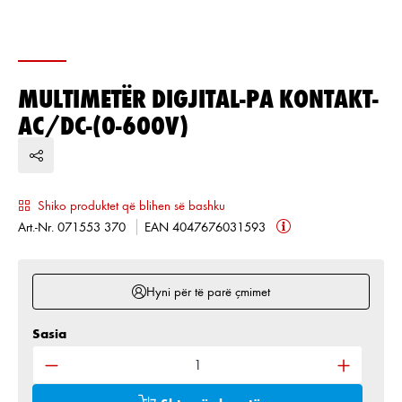
MULTIMETËR DIGJITAL-PA KONTAKT-
AC/DC-(0-600V)
Shiko produktet që blihen së bashku
Art.-Nr. 071553 370
EAN 4047676031593
Hyni për të parë çmimet
Sasia
Sasia e produktit: Shkruani sasinë e dëshiruar ose 