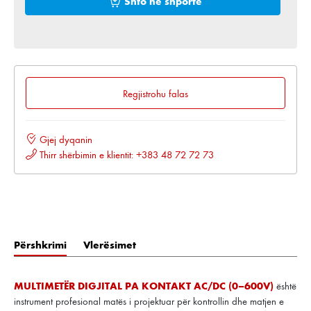
Shto në shportë
Regjistrohu falas
Gjej dyqanin
Thirr shërbimin e klientit: +383 48 72 72 73
Përshkrimi
Vlerësimet
MULTIMETËR DIGJITAL PA KONTAKT AC/DC (0–600V)
është
instrument profesional matës i projektuar për kontrollin dhe matjen e