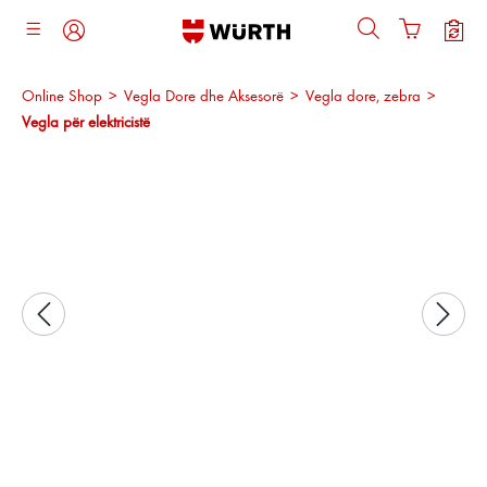
ajtja kryesore
Online Shop
>
Vegla Dore dhe Aksesorë
>
Vegla dore, zebra
>
Vegla për elektricistë
Kalo galerinë e imazheve