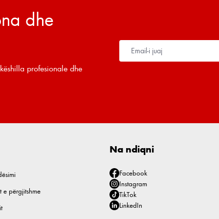
tona dhe
këshilla profesionale dhe
Na ndiqni
Facebook
dësimi
Instagram
t e përgjitshme
TikTok
LinkedIn
t