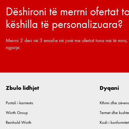
Dëshironi të merrni ofertat 
këshilla të personalizuara?
Merrni 2 deri në 3 email-e në javë me ofertat tona më të mira, 
ngjarje.
Zbulo lidhjet
Dyqani
Portali i karrierës
Kthimi dhe zëven
Würth Group
Termet dhe kushte
Reinhold Würth
Kodi i konformiteti