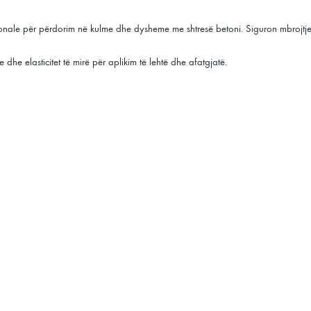
sionale për përdorim në kulme dhe dysheme me shtresë betoni. Siguron mbrojtje 
 dhe elasticitet të mirë për aplikim të lehtë dhe afatgjatë.