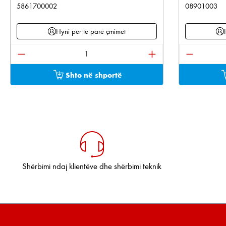
5861700002
08901003
Hyni për të parë çmimet
Sasia e produktit: Shkruani sasinë e dëshiruar os
Sasia e pr
Shto në shportë
Shërbimi ndaj klientëve dhe shërbimi teknik