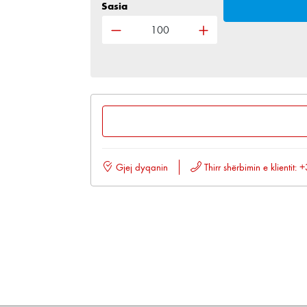
Sasia
Sasia e produktit: Shkruani sasinë
Gjej dyqanin
Thirr shërbimin e klientit