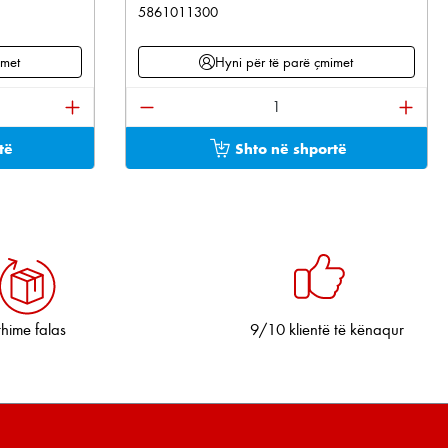
5861011300
imet
Hyni për të parë çmimet
tonat për të rritur ose ulur sasinë.
ani sasinë e dëshiruar ose përdorni butonat për të 
Sasia e produktit: Shkruani sasinë e 
të
Shto në shportë
thime falas
9/10 klientë të kënaqur