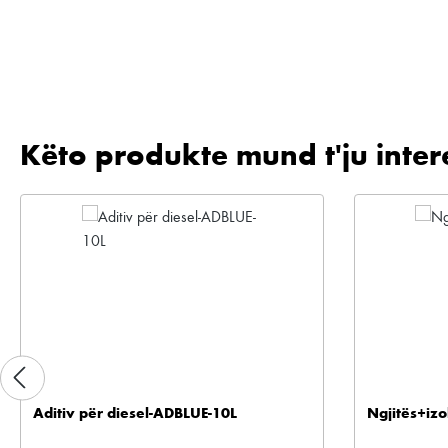
Këto produkte mund t'ju inter
Kalo galerinë e produktit
Aditiv për diesel-ADBLUE-10L
Ngjitës+izo