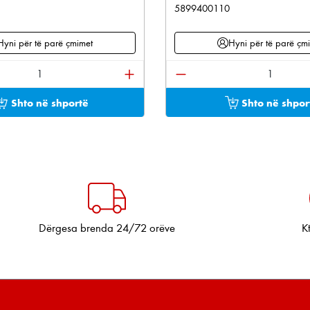
5899400110
Hyni për të parë çmimet
Hyni për të parë çm
e përdorni butonat për të rritur ose ulur sasinë.
oduktit: Shkruani sasinë e dëshiruar ose përdorni bu
Sasia e produktit: Shkru
Shto në shportë
Shto në shpor
Dërgesa brenda 24/72 orëve
K