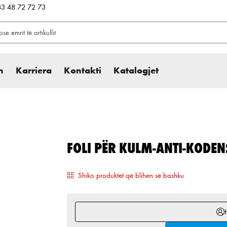
383 48 72 72 73
h
Karriera
Kontakti
Katalogjet
FOLI PËR KULM-ANTI-KODE
Shiko produktet që blihen së bashku