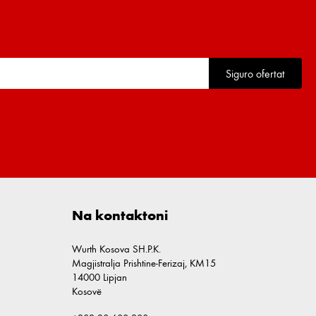
Siguro ofertat
Na kontaktoni
Wurth Kosova SH.P.K.
Magjistralja Prishtine-Ferizaj, KM15
14000 Lipjan
Kosovë