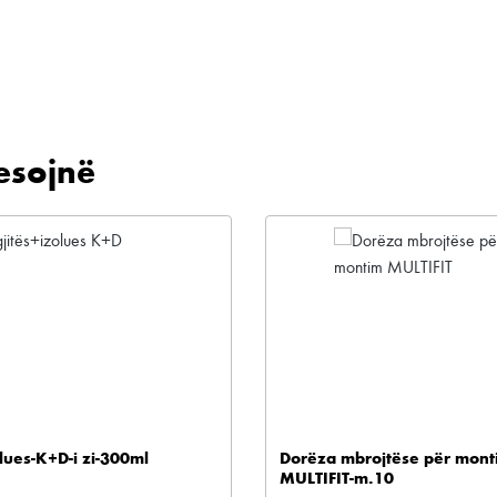
esojnë
lues-K+D-i zi-300ml
Dorëza mbrojtëse për mont
MULTIFIT-m.10