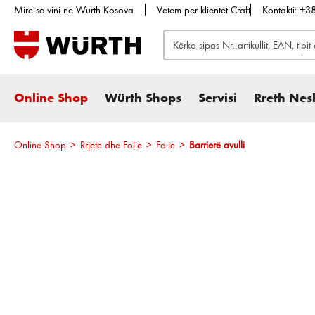
Mirë se vini në Würth Kosova
Vetëm për klientët Craft
Kontakti: +
te kërkimi
Kalo te navigimi kryesor
Online Shop
Würth Shops
Servisi
Rreth Nes
Online Shop
>
Rrjetë dhe Folie
>
Folie
>
Barrierë avulli
Kalo galerinë e imazheve