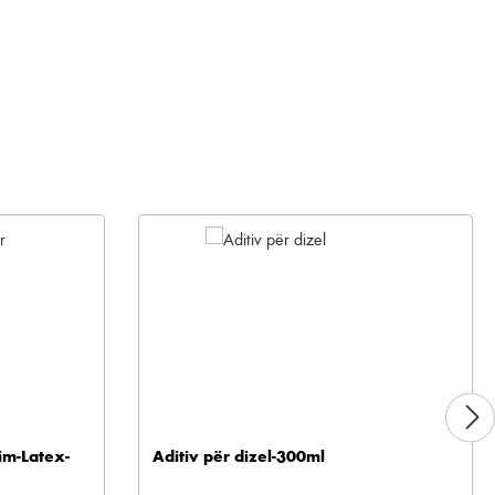
im-Latex-
Aditiv për dizel-300ml