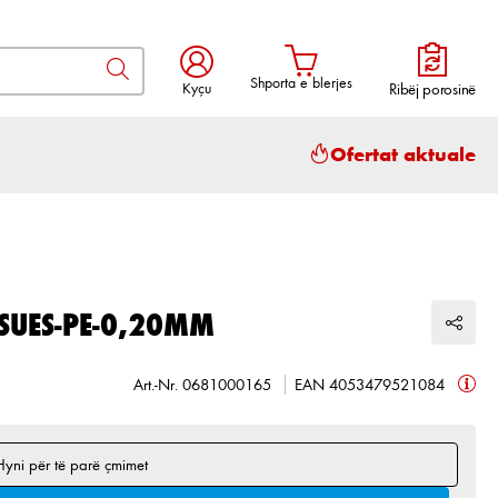
Shporta e blerjes
Kyçu
Ribëj porosinë
Shporta përmban 0 artikuj. Vlera to
Ofertat aktuale
NSUES-PE-0,20MM
Art.-Nr. 0681000165
EAN 4053479521084
Hyni për të parë çmimet