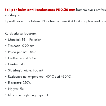
Foli për kulm anti-kondensues PE 0.20 mm
barrierë avulli profe
sipërfaqeve.
E prodhuar nga polietileni (PE), ofron rezistencë të lartë ndaj temperaturave
Karakteristikat kryesore:
• Materiali: PE – Polietilen
• Trashësia: 0.20 mm
• Pesha për m²: 188 g
• Gjatësia e rulit: 25 m
• Gjerësia: 4 m
• Sipërfaqja totale: 100 m²
• Rezistenca në temperaturë: -40°C deri +80°C
• Elasticiteti: 250%
• Ngjyra: Blu
• Klasa e mbrojtjes nga zjarri: E