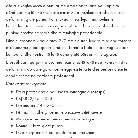
Maja e veglës është e punuar me precizion të lartë për kapje të
qëndrueshme të unazës, duke minimizuar rrezikun e rrëshqitjes ose
deformimit gjatë punës. Konstruksioni i saj lejon manipulim të
kontrolluar të unazave shtrënguese, duke e bërë të përshtatshme për
punime precize në servis dhe mirëmbajtje profesionale.
Dizajni ergonomik me gjatësi 270 mm siguron levë të mirë dhe forcë të
mjaftueshme gjatë operimit, ndërsa forma e balancuar e veglës ofron
komoditet dhe kontroll të lartë edhe gjatë përdorimit të zgjatur.
E prodhuar nga çelik cilësor me rezistencë të lartë ndaj konsumit dhe
deformimit, kjo darë garanton jetëgjatësi të lartë dhe performancë të
qëndrueshme në përdorim profesional.
Karakteristikat kryesore:
Dara profesionale për unaza shtrënguese (circlips)
Lloji: B12/15 – D18
Dimensioni: 54 x 270 mm
Për montim dhe çmontim të unazave shtrënguese
Maja me përpunim preciz për kapje të sigurt
Kontroll i lartë gjatë punës
Dizajn ergonomik për përdorim të rehatshëm