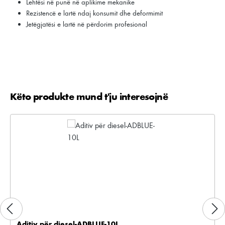
Lehtësi në punë në aplikime mekanike
Rezistencë e lartë ndaj konsumit dhe deformimit
Jetëgjatësi e lartë në përdorim profesional
Këto produkte mund t'ju interesojnë
Kalo galerinë e produktit
Aditiv për diesel-ADBLUE-10L