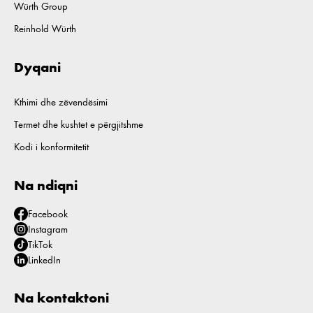
Würth Group
Reinhold Würth
Dyqani
Kthimi dhe zëvendësimi
Termet dhe kushtet e përgjitshme
Kodi i konformitetit
Na ndiqni
Facebook
Instagram
TikTok
LinkedIn
Na kontaktoni