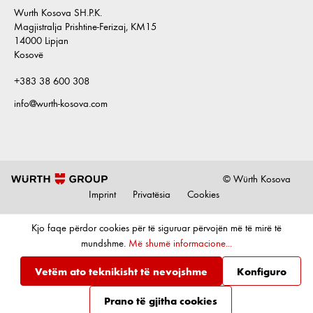
Wurth Kosova SH.P.K.
Magjistralja Prishtine-Ferizaj, KM15
14000 Lipjan
Kosovë
+383 38 600 308
info@wurth-kosova.com
© Würth Kosova
Imprint
Privatësia
Cookies
Kjo faqe përdor cookies për të siguruar përvojën më të mirë të
mundshme.
Më shumë informacione...
Vetëm ato teknikisht të nevojshme
Konfiguro
Prano të gjitha cookies