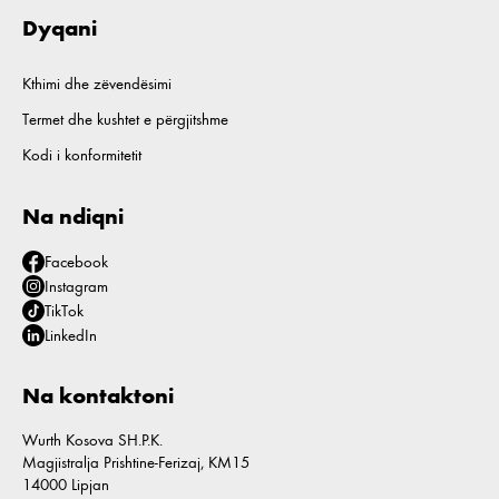
Dyqani
Kthimi dhe zëvendësimi
Termet dhe kushtet e përgjitshme
Kodi i konformitetit
Na ndiqni
Facebook
Instagram
TikTok
LinkedIn
Na kontaktoni
Wurth Kosova SH.P.K.
Magjistralja Prishtine-Ferizaj, KM15
14000 Lipjan