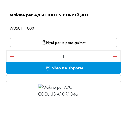
Makinë për A/C-COOLIUS Y10-R1234YF
W050111000
Hyni për të parë çmimet
Sasia e produktit: Shkruani sasinë e dëshiruar ose pë
Shto në shportë