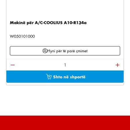
Makinë për A/C-COOLIUS A10-R134a
W050101000
Hyni për të parë çmimet
Sasia e produktit: Shkruani sasinë e dëshiruar ose pë
Shto në shportë