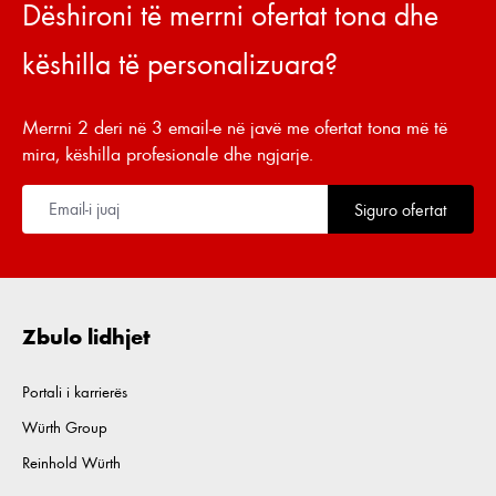
Dëshironi të merrni ofertat tona dhe
këshilla të personalizuara?
Merrni 2 deri në 3 email-e në javë me ofertat tona më të
mira, këshilla profesionale dhe ngjarje.
Siguro ofertat
Zbulo lidhjet
Portali i karrierës
Würth Group
Reinhold Würth